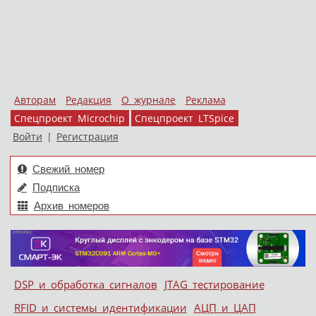
Авторам
Редакция
О журнале
Реклама
Спецпроект Microchip
Спецпроект LTSpice
Войти
|
Регистрация
Свежий номер
Подписка
Архив номеров
Skip to content
DSP и обработка сигналов
JTAG тестирование
Меню
RFID и системы идентификации
АЦП и ЦАП