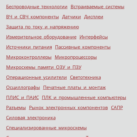
Беспроводные технологии
Встраиваемые системы
ВЧ и СВЧ компоненты
Датчики
Дисплеи
Защита по току и напряжению
Измерительное оборудование
Интерфейсы
Источники питания
Пассивные компоненты
Микроконтроллеры
Микропроцессоры
Микросхемы памяти ОЗУ и ПЗУ
Операционные усилители
Светотехника
Осциллографы
Печатные платы и монтаж
ПЛИС и ПАИС
ПЛК и промышленные компьютеры
Разъемы
Рынок электронных компонентов
САПР
Силовая электроника
Специализированные микросхемы