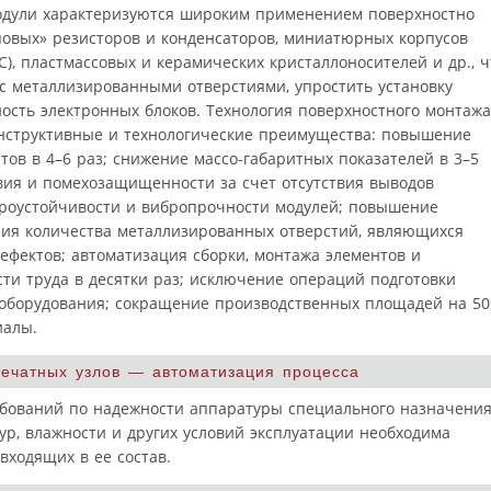
дули характеризуются широким применением поверхностно
овых» резисторов и конденсаторов, миниатюрных корпусов
), пластмассовых и керамических кристаллоносителей и др., ч
т с металлизированными отверстиями, упростить установку
ость электронных блоков. Технология поверхностного монтажа
онструктивные и технологические преимущества: повышение
тов в 4–6 раз; снижение массо-габаритных показателей в 3–5
ия и помехозащищенности за счет отсутствия выводов
роустойчивости и вибропрочности модулей; повышение
ния количества металлизированных отверстий, являющихся
фектов; автоматизация сборки, монтажа элементов и
и труда в десятки раз; исключение операций подготовки
 оборудования; сокращение производственных площадей на 50
иалы.
печатных узлов — автоматизация процесса
ебований по надежности аппаратуры специального назначения
р, влажности и других условий эксплуатации необходима
входящих в ее состав.