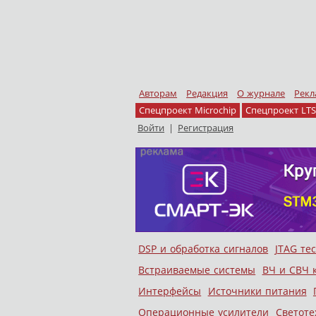
Авторам
Редакция
О журнале
Рекл
Спецпроект Microchip
Спецпроект LTS
Войти
|
Регистрация
Skip to content
DSP и обработка сигналов
JTAG те
Меню
Встраиваемые системы
ВЧ и СВЧ 
Интерфейсы
Источники питания
Операционные усилители
Светоте