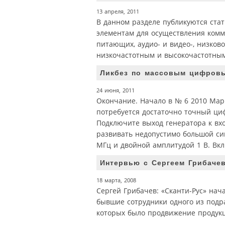
13 апреля, 2011
В данном разделе публикуются ста
элементам для осуществления комму
питающих, аудио- и видео-, низков
низкочастотным и высокочастотны
Ликбез по массовым цифровым
24 июня, 2011
Окончание. Начало в № 6 2010 Ма
потребуется достаточно точный циф
Подключите выход генератора к вх
развивать недопустимо большой сиг
МГц и двойной амплитудой 1 В. Вкл
Интервью с Сергеем Грибаче
18 марта, 2008
Сергей Грибачев: «Сканти-Рус» нач
бывшие сотрудники одного из подр
которых было продвижение продукци