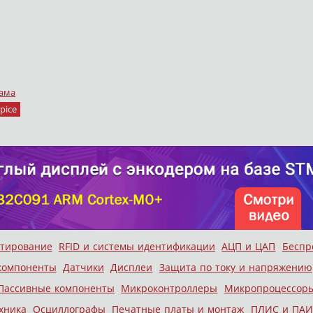
ама
pice
стирование
RFID и системы идентификации
АЦП и ЦАП
Беспр
компоненты
Датчики
Дисплеи
Защита по току и напряжению
Пассивные компоненты
Микроконтроллеры
Микропроцессор
хника
Осциллографы
Печатные платы и монтаж
ПЛИС и ПАИ