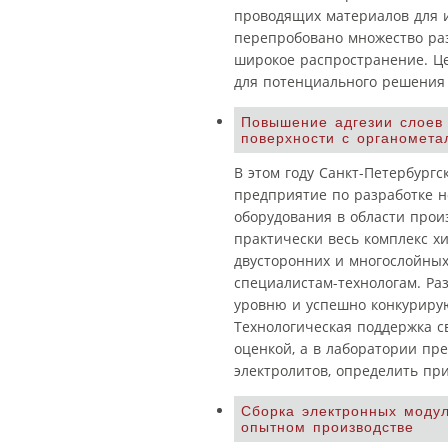
проводящих материалов для и
перепробовано множество ра
широкое распространение. Це
для потенциального решения 
Повышение адгезии слоев
поверхности с органомета
В этом году Санкт-Петербургс
предприятие по разработке н
оборудования в области произ
практически весь комплекс х
двусторонних и многослойных
специалистам-технологам. Ра
уровню и успешно конкуриру
Технологическая поддержка 
оценкой, а в лаборатории пр
электролитов, определить пр
Сборка электронных моду
опытном производстве