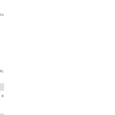
то
%;
 в