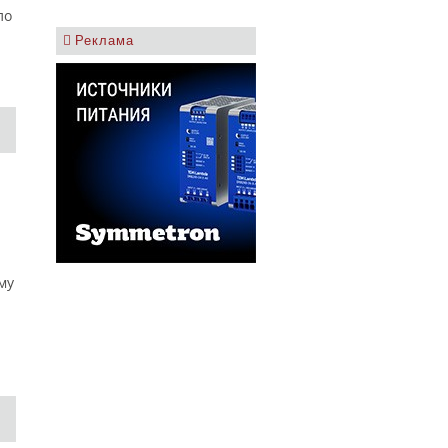
ло
Реклама
му