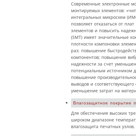
Современные электронные мо
монтируемых элементов: «чип
интегральных микросхем (ИМС
позволяет отказаться от пла
элементов и повысить надежн
(SMT) имеет значительные к
плотности компоновки элемен
раз; повышение быстродейств
компонентов; повышение виб
надежности за счет уменьше
потенциальным источником де
повышение производительност
выводов и соответствующего
уменьшение затрат на матер
Влагозащитное покрытие 
Для обеспечения высоких тр
широком диапазоне температу
влагозащита печатных узлов, 