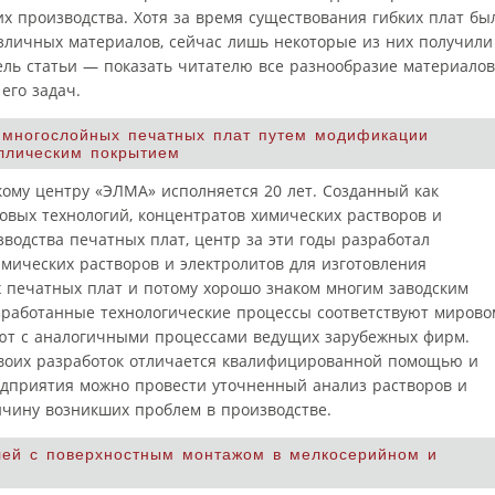
х производства. Хотя за время существования гибких плат бы
зличных материалов, сейчас лишь некоторые из них получили
ль статьи — показать читателю все разнообразие материалов
его задач.
 многослойных печатных плат путем модификации
ллическим покрытием
кому центру «ЭЛМА» исполняется 20 лет. Созданный как
овых технологий, концентратов химических растворов и
водства печатных плат, центр за эти годы разработал
имических растворов и электролитов для изготовления
 печатных плат и потому хорошо знаком многим заводским
зработанные технологические процессы соответствуют мирово
ют с аналогичными процессами ведущих зарубежных фирм.
своих разработок отличается квалифицированной помощью и
едприятия можно провести уточненный анализ растворов и
ичину возникших проблем в производстве.
лей с поверхностным монтажом в мелкосерийном и