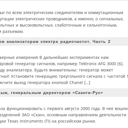
тьи по всем электрическим соединителям и коммутационным
тации электрических проводников, а именно, о сигнальных,
ольтных и высоковольтных, слаботочным и сильноточным,
м разъемам.
 анализаторам спектра радиочастот. Часть 2
ркерные измерения В дальнейших экспериментах нам
ровой генератор сигналов, например Tektronix AFG 3000 [6].
оду анализатора. Будьте внимательны: генератор может
нал! Установите генерацию треугольного сигнала с частотой 
ючите выход генератора кнопкой Chanel […]
вым, генеральным директором «Сканти-Рус»
ала функционировать с первого августа 2000 года. В нее вошли
азделений ЗАО «Скан», основным направлением деятельности
и Texas Instruments (TI) на российском рынке.