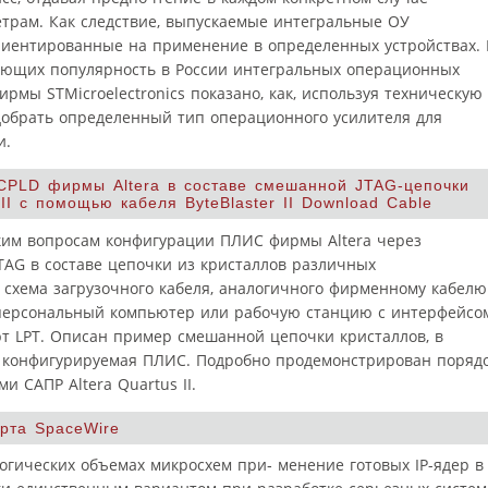
трам. Как следствие, выпускаемые интегральные ОУ
риентированные на применение в определенных устройствах. 
ающих популярность в России интегральных операционных
рмы STMicroelectronics показано, как, используя техническую
одобрать определенный тип операционного усилителя для
и.
PLD фирмы Altera в составе смешанной JTAG-цепочки
I с помощью кабеля ByteBlaster II Download Cable
ким вопросам конфигурации ПЛИС фирмы Altera через
TAG в составе цепочки из кристаллов различных
 схема загрузочного кабеля, аналогичного фирменному кабелю
у персональный компьютер или рабочую станцию с интерфейсо
т LPT. Описан пример смешанной цепочки кристаллов, в
т конфигурируемая ПЛИС. Подробно продемонстрирован поряд
 САПР Altera Quartus II.
арта SpaceWire
гических объемах микросхем при‑ менение готовых IP-ядер в