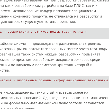
ки единственным вариантом при разработке серьезных систем
ни как к разработчикам устройств на базе ПЛИС, так и к
осхем. Использование IP-ядер позволяет специалистам
вании конечного продукта, не отвлекаясь на разработку и
, для которых существуют готовые решения.
ля реализации счетчиков воды, газа, тепла и
ссийские фирмы — производители различных электронных
массовый рынок автоматизированных систем учета газа, воды,
 реализации таких систем каждый разработчик применяет
акомые по прежним разработкам микроконтроллеры, среди
дящий по ключевым параметрам кристалл, который и
йства.
ические и численные основы информационных технологий
 информационных технологий и всевозможное их
ментальных оснований. Однако до сих пор ни на семантичес
и на формально-математическом пользователи результатов
 оснований не имеют.