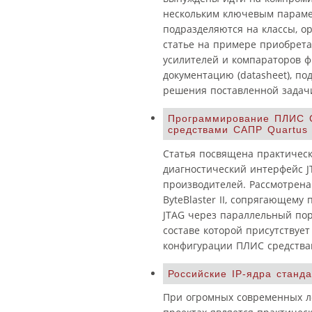
нескольким ключевым параме
подразделяются на классы, о
статье на примере приобрет
усилителей и компараторов фи
документацию (datasheet), п
решения поставленной задач
Программирование ПЛИС C
средствами САПР Quartus I
Статья посвящена практичес
диагностический интерфейс J
производителей. Рассмотрена
ByteBlaster II, сопрягающем
JTAG через параллельный пор
составе которой присутствуе
конфигурации ПЛИС средствами
Российские IP-ядра станд
При огромных современных ло