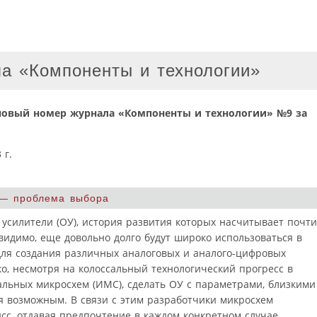
а «Компоненты и технологии»
новый номер журнала «Компоненты и технологии» №9 за
 — проблема выбора
силители (ОУ), история развития которых насчитывает почти
 видимо, еще довольно долго будут широко использоваться в
для создания различных аналоговых и аналого-цифровых
ко, несмотря на колоссальный технологический прогресс в
альных микросхем (ИМС), сделать ОУ с параметрами, близкими
я возможным. В связи с этим разработчики микросхем
с, отдавая предпочтение в каждом конкретном случае