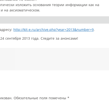
атически изложить основания теории информации как на
 и на аксиоматическом.
адресу:
http://kit-e.ru/archive.php?year=2013&number=9
.
4 сентября 2013 года. Следите за анонсами!
икован.
Обязательные поля помечены
*