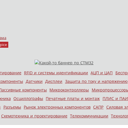
ама
pice
стирование
RFID и системы идентификации
АЦП и ЦАП
Беспр
компоненты
Датчики
Дисплеи
Защита по току и напряжению
Пассивные компоненты
Микроконтроллеры
Микропроцессор
хника
Осциллографы
Печатные платы и монтаж
ПЛИС и ПАИ
ы
Разъемы
Рынок электронных компонентов
САПР
Силовая э
Схемотехника и проектирование
Телекоммуникации
Техноло