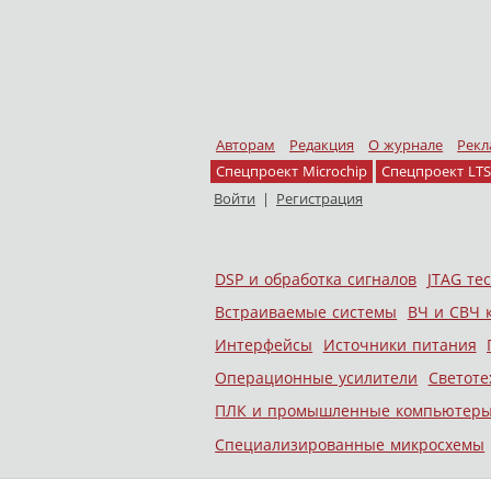
Авторам
Редакция
О журнале
Рекл
Спецпроект Microchip
Спецпроект LTS
Войти
|
Регистрация
Skip to content
DSP и обработка сигналов
JTAG те
Меню
Встраиваемые системы
ВЧ и СВЧ 
Интерфейсы
Источники питания
Операционные усилители
Светоте
ПЛК и промышленные компьютер
Специализированные микросхемы