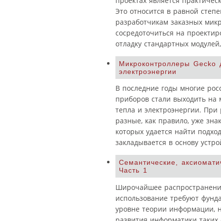
проектах является практичес
Это относится в равной степе
разработчикам заказных микр
сосредоточиться на проектиро
отладку стандартных модулей
Микроконтроллеры Gecko д
электроэнергии
В последние годы многие ро
приборов стали выходить на 
тепла и электроэнергии. При
разные, как правило, уже зн
которых удается найти подхо
закладывается в основу устро
Семантические, аксиомат
Часть 1
Широчайшее распространение
использование требуют фунда
уровне теории информации, н
развития информатики таких