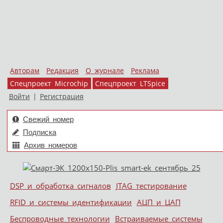
Авторам
Редакция
О журнале
Реклама
Спецпроект Microchip
Спецпроект LTSpice
Войти
|
Регистрация
Свежий номер
Подписка
Архив номеров
Skip to content
DSP и обработка сигналов
JTAG тестирование
Меню
RFID и системы идентификации
АЦП и ЦАП
Беспроводные технологии
Встраиваемые системы