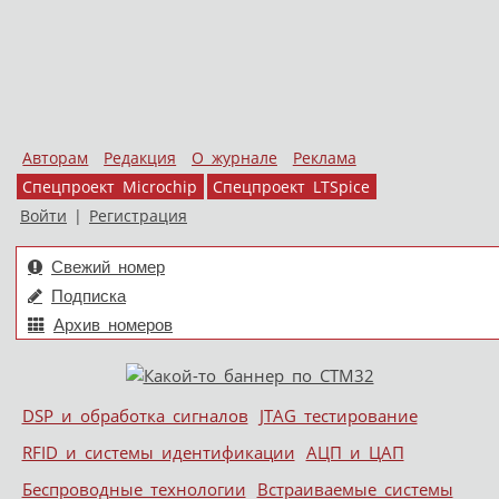
Авторам
Редакция
О журнале
Реклама
Спецпроект Microchip
Спецпроект LTSpice
Войти
|
Регистрация
Свежий номер
Подписка
Архив номеров
Skip to content
DSP и обработка сигналов
JTAG тестирование
Меню
RFID и системы идентификации
АЦП и ЦАП
Беспроводные технологии
Встраиваемые системы