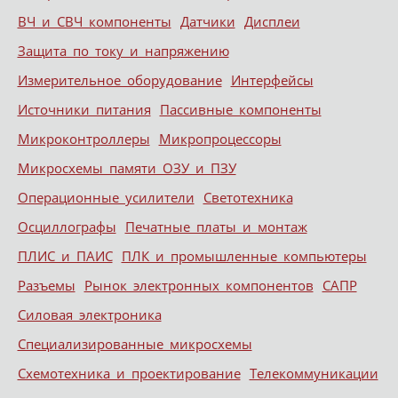
ВЧ и СВЧ компоненты
Датчики
Дисплеи
Защита по току и напряжению
Измерительное оборудование
Интерфейсы
Источники питания
Пассивные компоненты
Микроконтроллеры
Микропроцессоры
Микросхемы памяти ОЗУ и ПЗУ
Операционные усилители
Светотехника
Осциллографы
Печатные платы и монтаж
ПЛИС и ПАИС
ПЛК и промышленные компьютеры
Разъемы
Рынок электронных компонентов
САПР
Силовая электроника
Специализированные микросхемы
Схемотехника и проектирование
Телекоммуникации