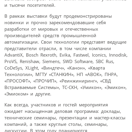
и тысячи посетителей.
В рамках выставки будут продемонстрированы
новинки и прочно зарекомендовавшие себя
разработки от мировых и отечественных
производителей средств промышленной
автоматизации. Свои технологии представят ведущие
представители отрасли, в том числе компании
AdvantiX, Bosch Rexroth, Evika, Fastwel, Iconics, Innodisk,
ProVS, Renishaw, Siemens, SWD Software, SBC Rus,
CoDeSys, XLight, «Виндтеч», «Канон», «Кварта
Технологии», МГТУ «СТАНКИН», НП «АВОК», ПНРА,
«ПРОСОФТ», «ПРОЧИП», «Реинжиниринг», «СВД
Встраиваемые Системы», ТС-СКН, «Умикон», «Эмикон»,
«Эмиоком» и другие.
Как всегда, участников и гостей мероприятия
ожидает насыщенная деловая программа: доклады,
технические семинары, презентации и мастер-классы
компаний, а также круглые столы, семинары,
дискуссии. В этом году планируются