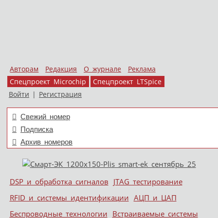
Авторам
Редакция
О журнале
Реклама
Спецпроект Microchip
Спецпроект LTSpice
Войти
|
Регистрация
Свежий номер
Подписка
Архив номеров
Skip to content
DSP и обработка сигналов
JTAG тестирование
Меню
RFID и системы идентификации
АЦП и ЦАП
Беспроводные технологии
Встраиваемые системы