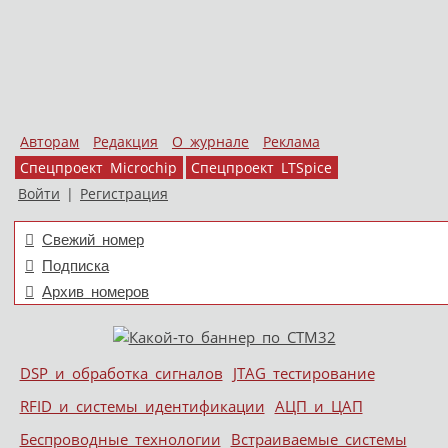
Авторам
Редакция
О журнале
Реклама
Спецпроект Microchip
Спецпроект LTSpice
Войти
|
Регистрация
Свежий номер
Подписка
Архив номеров
Skip to content
DSP и обработка сигналов
JTAG тестирование
Меню
RFID и системы идентификации
АЦП и ЦАП
Беспроводные технологии
Встраиваемые системы