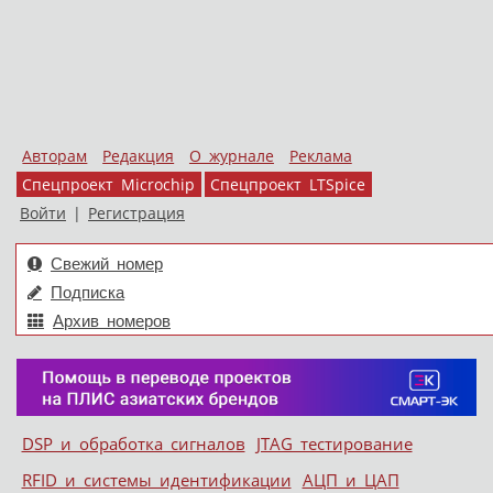
Авторам
Редакция
О журнале
Реклама
Спецпроект Microchip
Спецпроект LTSpice
Войти
|
Регистрация
Свежий номер
Подписка
Архив номеров
Skip to content
DSP и обработка сигналов
JTAG тестирование
Меню
RFID и системы идентификации
АЦП и ЦАП