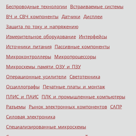
Беспроводные технологии
Встраиваемые системы
ВЧ и СВЧ компоненты
Датчики
Дисплеи
Защита по току и напряжению
Измерительное оборудование
Интерфейсы
Источники питания
Пассивные компоненты
Микроконтроллеры
Микропроцессоры
Микросхемы памяти ОЗУ и ПЗУ
Операционные усилители
Светотехника
Осциллографы
Печатные платы и монтаж
ПЛИС и ПАИС
ПЛК и промышленные компьютеры
Разъемы
Рынок электронных компонентов
САПР
Силовая электроника
Специализированные микросхемы