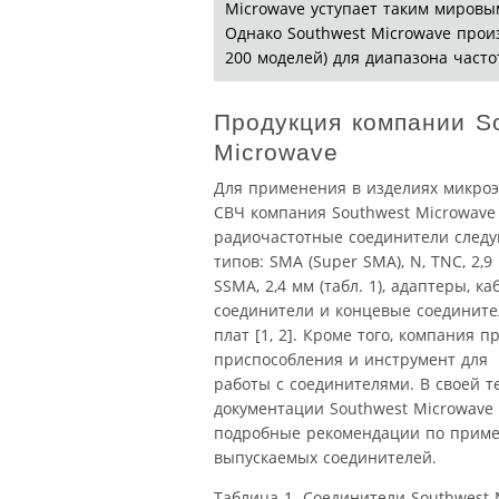
Microwave уступает таким мировым 
Однако Southwest Microwave прои
200 моделей) для диапазона часто
Продукция компании S
Microwave
Для применения в изделиях микро
СВЧ компания Southwest Microwave
радиочастотные соединители след
типов: SMA (Super SMA), N, TNC, 2,9 м
SSMA, 2,4 мм (табл. 1), адаптеры, к
соединители и концевые соедините
плат [1, 2]. Кроме того, компания п
приспособления и инструмент для
работы с соединителями. В своей т
документации Southwest Microwave
подробные рекомендации по прим
выпускаемых соединителей.
Таблица 1. Соединители Southwest 