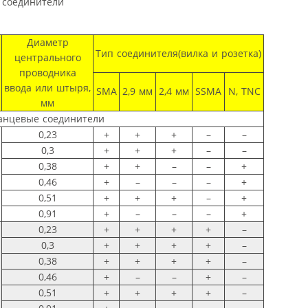
 соединители
Диаметр
Тип соединителя(вилка и розетка)
центрального
проводника
ввода или штыря,
SMA
2,9 мм
2,4 мм
SSMA
N, TNC
мм
анцевые соединители
0,23
+
+
+
–
–
0,3
+
+
+
–
–
0,38
+
+
–
–
+
0,46
+
–
–
–
+
0,51
+
+
+
–
+
0,91
+
–
–
–
+
0,23
+
+
+
+
–
0,3
+
+
+
+
–
0,38
+
+
+
+
–
0,46
+
–
–
+
–
0,51
+
+
+
+
–