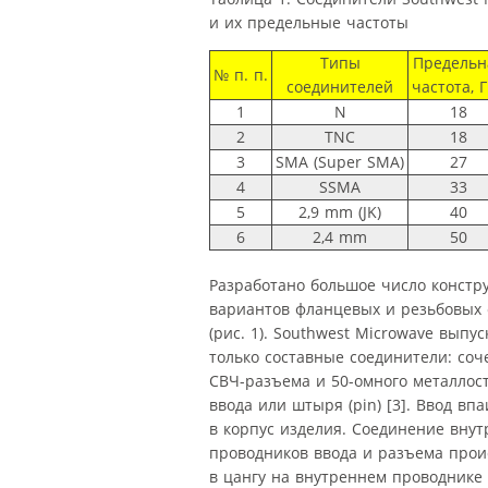
и их предельные частоты
Типы
Предельн
№ п. п.
соединителей
частота, 
1
N
18
2
TNC
18
3
SMA (Super SMA)
27
4
SSMA
33
5
2,9 mm (JK)
40
6
2,4 mm
50
Разработано большое число констр
вариантов фланцевых и резьбовых
(рис. 1). Southwest Microwave выпус
только составные соединители: соч
СВЧ-разъема и 50-омного металлос
ввода или штыря (pin) [3]. Ввод вп
в корпус изделия. Соединение вну
проводников ввода и разъема прои
в цангу на внутреннем проводнике