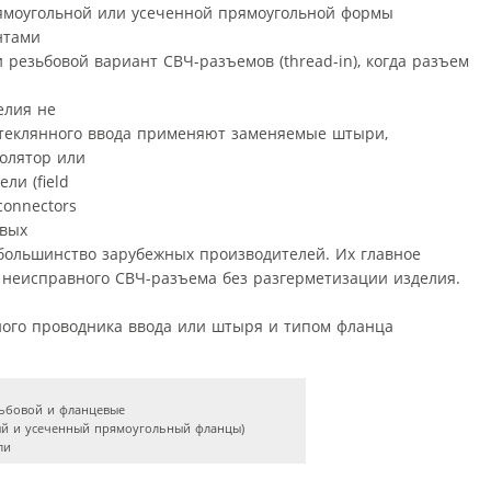
ямоугольной или усеченной прямоугольной формы
нтами
 резьбовой вариант СВЧ-разъемов (thread-in), когда разъем
елия не
стеклянного ввода применяют заменяемые штыри,
олятор или
ли (field
 connectors
евых
 большинство зарубежных производителей. Их главное
неисправного СВЧ-разъема без разгерметизации изделия.
ого проводника ввода или штыря и типом фланца
езьбовой и фланцевые
ый и усеченный прямоугольный фланцы)
ли