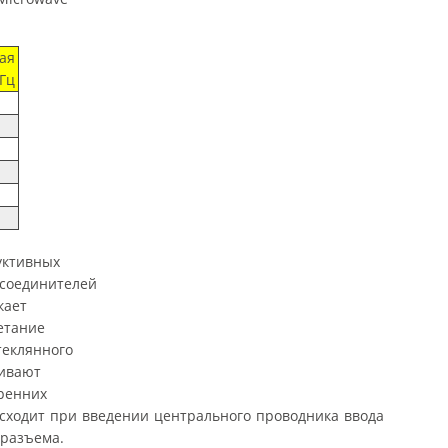
ая
ГГц
уктивных
 соединителей
кает
етание
теклянного
аивают
тренних
сходит при введении центрального проводника ввода
 разъема.