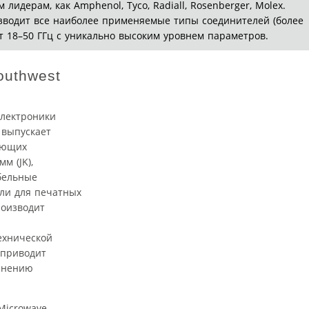
лидерам, как Amphenol, Tyco, Radiall, Rosenberger, Molex.
зводит все наиболее применяемые типы соединителей (более
т 18–50 ГГц с уникально высоким уровнем параметров.
outhwest
электроники
 выпускает
ующих
м (JK),
абельные
ли для печатных
роизводит
ехнической
 приводит
енению
Microwave