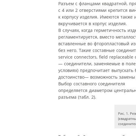
Разъем с фланцами квадратной, пр
с 4 или 2 отверстиями крепится ви
к корпусу изделия. Имеются также и
вкручивается в корпус изделия.
В случаях, когда герметичность изд
регламентируется, вместо металло
вставленные во фторопластовый из
без него. Такие составные соедините
service connectors, field replaceable
— соединители, заменяемые в пол
условиях) предпочитает выпускать
достоинство— возможность замены 
Выбор составного соединителя
определяется диаметром центральн
разъема (табл. 2).
Рис. 1. Р
(квадратн
соедините