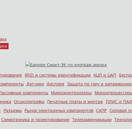
ама
pice
стирование
RFID и системы идентификации
АЦП и ЦАП
Беспр
компоненты
Датчики
Дисплеи
Защита по току и напряжению
Пассивные компоненты
Микроконтроллеры
Микропроцессор
хника
Осциллографы
Печатные платы и монтаж
ПЛИС и ПАИ
ы
Разъемы
Рынок электронных компонентов
САПР
Силовая э
Схемотехника и проектирование
Телекоммуникации
Техноло