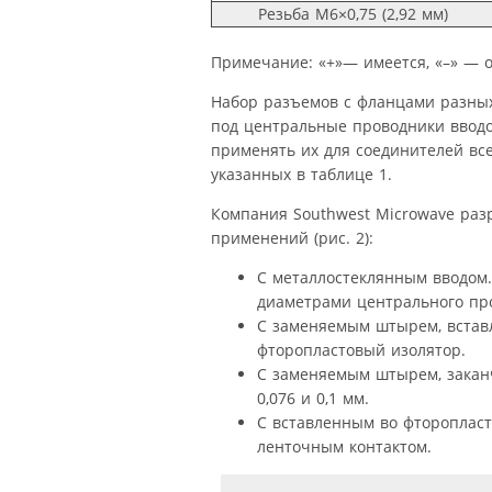
Резьба М6×0,75 (2,92 мм)
Примечание: «+»— имеется, «–» — о
Набор разъемов с фланцами разны
под центральные проводники вводо
применять их для соединителей все
указанных в таблице 1.
Компания Southwest Microwave раз
применений (рис. 2):
С металлостеклянным вводом.
диаметрами центрального пров
С заменяемым штырем, встав
фторопластовый изолятор.
С заменяемым штырем, закан
0,076 и 0,1 мм.
С вставленным во фтороплас
ленточным контактом.