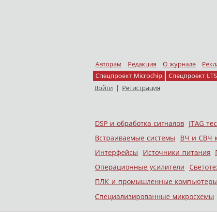
Авторам
Редакция
О журнале
Рекл
Спецпроект Microchip
Спецпроект LTS
Войти
|
Регистрация
Skip to content
DSP и обработка сигналов
JTAG те
Меню
Встраиваемые системы
ВЧ и СВЧ 
Интерфейсы
Источники питания
Операционные усилители
Светоте
ПЛК и промышленные компьютер
Специализированные микросхемы