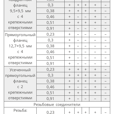
0,3
+
+
+
+
–
фланец
9,5×9,5 мм
0,38
+
+
+
+
–
с 4
0,46
+
–
–
+
–
крепежными
0,51
+
+
+
+
–
отверстиями
0,91
+
–
–
–
–
0,23
+
–
–
–
–
Прямоугольный
0,3
+
–
–
–
–
фланец
12,7×9,5 мм
0,38
+
–
–
–
–
с 4
0,46
+
–
–
–
–
крепежными
0,51
+
–
–
–
–
отверстиями
0,91
+
–
–
–
–
0,23
+
+
+
+
–
Усеченный
0,3
+
+
+
+
–
прямоугольный
фланец
0,38
+
+
+
+
–
с 2
0,46
+
–
–
+
–
крепежными
0,51
+
+
+
+
–
отверстиями
0,91
+
–
–
–
–
Резьбовые соединители
Резьба:
0,23
+
+
+
+
–