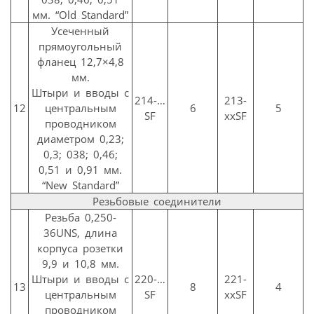
мм. “Old Standard”
Усеченный
прямоугольный
фланец 12,7×4,8
мм.
Штыри и вводы с
214-…
213-
12
центральным
6
5
SF
ххSF
проводником
диаметром 0,23;
0,3; 038; 0,46;
0,51 и 0,91 мм.
“New Standard”
Резьбовые соединители
Резьба 0,250-
36UNS, длина
корпуса розетки
9,9 и 10,8 мм.
Штыри и вводы с
220-…
221-
13
8
4
центральным
SF
ххSF
проводником