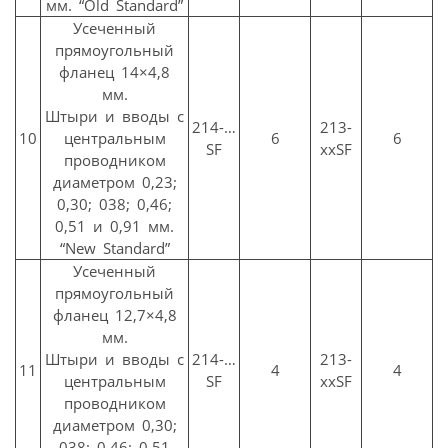
мм. “Old Standard”
Усеченный
прямоугольный
фланец 14×4,8
мм.
Штыри и вводы с
214-…
213-
10
центральным
6
6
SF
ххSF
проводником
диаметром 0,23;
0,30; 038; 0,46;
0,51 и 0,91 мм.
“New Standard”
Усеченный
прямоугольный
фланец 12,7×4,8
мм.
Штыри и вводы с
214-…
213-
11
4
4
центральным
SF
ххSF
проводником
диаметром 0,30;
038; 0,46; 0,51