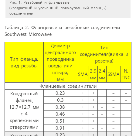
Рис. 1. Резьбовой и фланцевые
(квадратный и усеченный прямоугольный фланцы)
соединители
Таблица 2. Фланцевые и резьбовые соединители
Southwest Microwave
Диаметр
Тип
центрального
соединителя(вилка и
Тип фланца,
проводника
розетка)
вид резьбы
ввода или
2,9
2,4
N,
штыря,
SMA
SSMA
мм
мм
TNC
мм
Фланцевые соединители
0,23
+
+
+
–
–
Квадратный
0,3
+
+
+
–
–
фланец
12,7×12,7 мм
0,38
+
+
–
–
+
с 4
0,46
+
–
–
–
+
крепежными
0,51
+
+
+
–
+
отверстиями
0,91
+
–
–
–
+
0,23
+
+
+
+
–
Квадратный