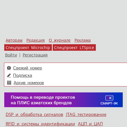
Авторам
Редакция
О журнале
Реклама
Спецпроект Microchip
Спецпроект LTSpice
Войти
|
Регистрация
Свежий номер
Подписка
Архив номеров
Skip to content
DSP и обработка сигналов
JTAG тестирование
Меню
RFID и системы идентификации
АЦП и ЦАП