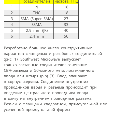
соединителей
частота, ГГц
1
N
18
2
TNC
18
3
SMA (Super SMA)
27
4
SSMA
33
5
2,9 mm (JK)
40
6
2,4 mm
50
Разработано большое число конструктивных
вариантов фланцевых и резьбовых соединителей
(рис. 1). Southwest Microwave выпускает
только составные соединители: сочетание
СВЧ-разъема и 50-омного металлостеклянного
ввода или штыря (pin) [3]. Ввод впаивают
в корпус изделия. Соединение внутренних
проводников ввода и разъема происходит при
введении центрального проводника ввода
в цангу на внутреннем проводнике разъема.
Разъем с фланцами квадратной, прямоугольной или
усеченной прямоугольной формы