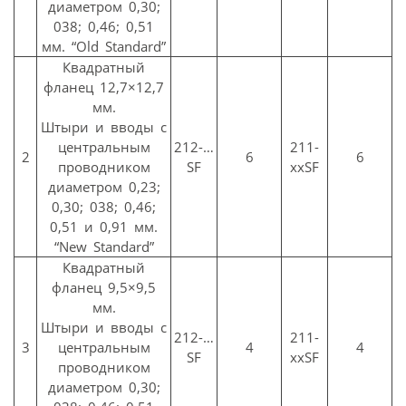
диаметром 0,30;
038; 0,46; 0,51
мм. “Old Standard”
Квадратный
фланец 12,7×12,7
мм.
Штыри и вводы с
центральным
212-…
211-
2
6
6
проводником
SF
ххSF
диаметром 0,23;
0,30; 038; 0,46;
0,51 и 0,91 мм.
“New Standard”
Квадратный
фланец 9,5×9,5
мм.
Штыри и вводы с
212-…
211-
3
центральным
4
4
SF
ххSF
проводником
диаметром 0,30;