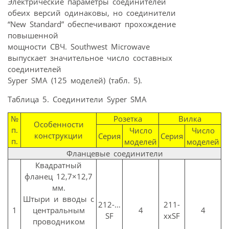
Электрические параметры соединителей
обеих версий одинаковы, но соединители
“New Standard” обеспечивают прохождение
повышенной
мощности СВЧ. Southwest Microwave
выпускает значительное число составных
соединителей
Syper SMA (125 моделей) (табл. 5).
Таблица 5. Соединители Syper SMA
№
Розетка
Вилка
Особенности
п.
Число
Число
конструкции
Серия
Серия
п.
моделей
моделей
Фланцевые соединители
Квадратный
фланец 12,7×12,7
мм.
Штыри и вводы с
212-…
211-
1
центральным
4
4
SF
ххSF
проводником