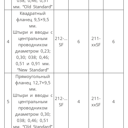
038; 0,46; 0,51
мм. “Old Standard”
Квадратный
фланец 9,5×9,5
мм.
Штыри и вводы с
центральным
212-…
211-
4
6
6
проводником
SF
ххSF
диаметром 0,23;
0,30; 038; 0,46;
0,51 и 0,91 мм.
“New Standard”
Прямоугольный
фланец 12,7×9,5
мм.
Штыри и вводы с
212-…
211-
5
центральным
4
4
SF
ххSF
проводником
диаметром 0,30;
038; 0,46; 0,51
мм. “Old Standard”