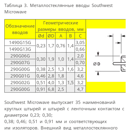
Таблица 3. Металлостеклянные вводы Southwest
Microwave
Геометрические
Обозначение
размеры вводов, мм
вводов
Ød
ØD
A
B
C
1490G15G
3,05
0,23
1,7
0,76
1,4
1490G13G
0,66
290G06G
2,0
0,30
1,9
1,0
1,4
290G07G
0,70
290G00G
0,38
2,5
1,3
1,6
3,2
290G01G
0,46
2,8
1,8
4,6
290G02G
0,51
4,0
1,3
1,5
3,2
290G00G
0,91
6,8
2,5
4,7
Southwest Microwave выпускает 35 наименований
круглых штырей и штырей с ленточным контактом с
диаметром 0,23; 0,30;
0,38; 0,46; 0,51 и 0,91 мм и соответствующих
им изоляторов. Внешний вид металлостеклянного