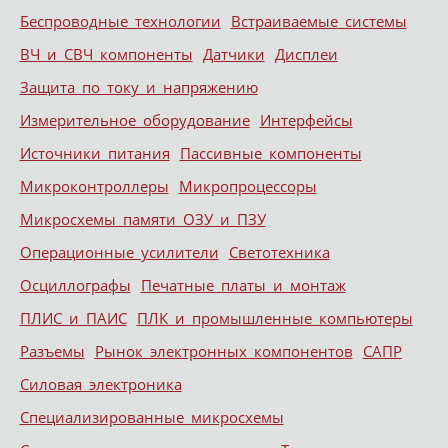
Беспроводные технологии
Встраиваемые системы
ВЧ и СВЧ компоненты
Датчики
Дисплеи
Защита по току и напряжению
Измерительное оборудование
Интерфейсы
Источники питания
Пассивные компоненты
Микроконтроллеры
Микропроцессоры
Микросхемы памяти ОЗУ и ПЗУ
Операционные усилители
Светотехника
Осциллографы
Печатные платы и монтаж
ПЛИС и ПАИС
ПЛК и промышленные компьютеры
Разъемы
Рынок электронных компонентов
САПР
Силовая электроника
Специализированные микросхемы