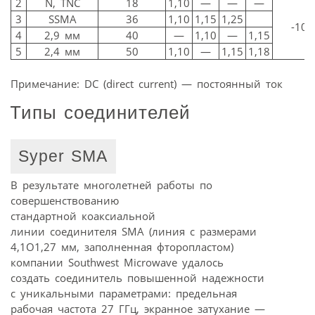
2
N, TNC
18
1,10
—
—
—
3
SSMA
36
1,10
1,15
1,25
-100
4
2,9 мм
40
—
1,10
—
1,15
5
2,4 мм
50
1,10
—
1,15
1,18
Примечание: DC (direct current) — постоянный ток
Типы соединителей
Syper SMA
В результате многолетней работы по
совершенствованию
стандартной коаксиальной
линии соединителя SMA (линия c размерами
4,1O1,27 мм, заполненная фторопластом)
компании Southwest Microwave удалось
создать соединитель повышенной надежности
с уникальными параметрами: предельная
рабочая частота 27 ГГц, экранное затухание —