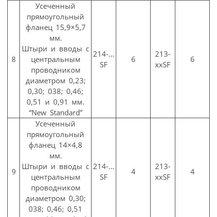
Усеченный
прямоугольный
фланец 15,9×5,7
мм.
Штыри и вводы с
214-…
213-
8
центральным
6
6
SF
ххSF
проводником
диаметром 0,23;
0,30; 038; 0,46;
0,51 и 0,91 мм.
“New Standard”
Усеченный
прямоугольный
фланец 14×4,8
мм.
Штыри и вводы с
214-…
213-
9
4
4
центральным
SF
ххSF
проводником
диаметром 0,30;
038; 0,46; 0,51