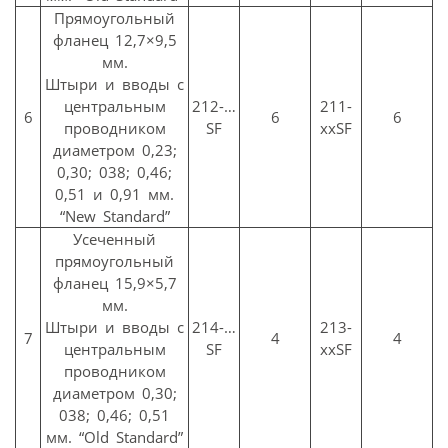
Прямоугольный
фланец 12,7×9,5
мм.
Штыри и вводы с
центральным
212-…
211-
6
6
6
проводником
SF
ххSF
диаметром 0,23;
0,30; 038; 0,46;
0,51 и 0,91 мм.
“New Standard”
Усеченный
прямоугольный
фланец 15,9×5,7
мм.
Штыри и вводы с
214-…
213-
7
4
4
центральным
SF
ххSF
проводником
диаметром 0,30;
038; 0,46; 0,51
мм. “Old Standard”