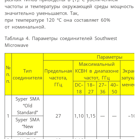
частоты и температуры окружающей среды мощность
значительно уменьшается. Так,
при температуре 120 °С она составляет 60%
от номинальной.
Таблица 4. Параметры соединителей Southwest
Microwave
Параметры
Максимальный
№
Тип
Предельная
КСВН в диапазоне
Экранн
п.
соединителя
частота,
частот, ГГц
затухан
п.
ГГц
менее,
DC–
18–
27–
40–
18
27
36
50
Syper SMA
“Old
Standard”
1
27
1,10
1,15
—
—
–100
Syper SMA
“New
Standard”