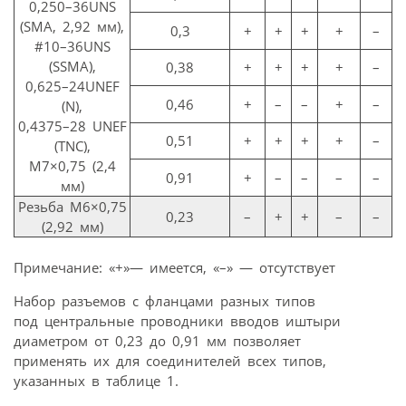
0,250–36UNS
(SMA, 2,92 мм),
0,3
+
+
+
+
–
#10–36UNS
(SSMA),
0,38
+
+
+
+
–
0,625–24UNEF
0,46
+
–
–
+
–
(N),
0,4375–28 UNEF
0,51
+
+
+
+
–
(TNC),
М7×0,75 (2,4
0,91
+
–
–
–
–
мм)
Резьба М6×0,75
0,23
–
+
+
–
–
(2,92 мм)
Примечание: «+»— имеется, «–» — отсутствует
Набор разъемов с фланцами разных типов
под центральные проводники вводов иштыри
диаметром от 0,23 до 0,91 мм позволяет
применять их для соединителей всех типов,
указанных в таблице 1.