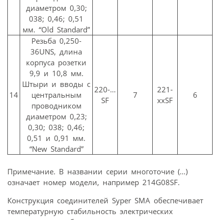
диаметром 0,30;
038; 0,46; 0,51
мм. “Old Standard”
Резьба 0,250-
36UNS, длина
корпуса розетки
9,9 и 10,8 мм.
Штыри и вводы с
220-…
221-
14
центральным
7
6
SF
ххSF
проводником
диаметром 0,23;
0,30; 038; 0,46;
0,51 и 0,91 мм.
“New Standard”
Примечание. В названии серии многоточие (…)
означает номер модели, например 214G08SF.
Конструкция соединителей Syper SMA обеспечивает
температурную стабильность электрических