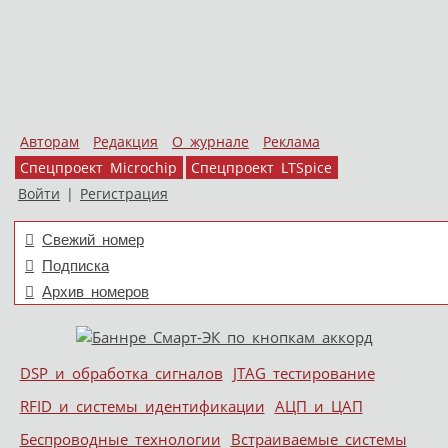
Авторам
Редакция
О журнале
Реклама
Спецпроект Microchip
Спецпроект LTSpice
Войти
|
Регистрация
Свежий номер
Подписка
Архив номеров
Skip to content
DSP и обработка сигналов
JTAG тестирование
Меню
RFID и системы идентификации
АЦП и ЦАП
Беспроводные технологии
Встраиваемые системы