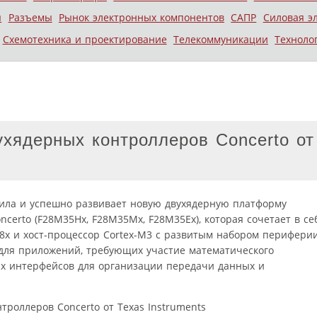
ы
Разъемы
Рынок электронных компонентов
САПР
Силовая э
Схемотехника и проектирование
Телекоммуникации
Техноло
хядерных контроллеров Concerto от
тила и успешно развивает новую двухядерную платформу
certo (F28M35Hx, F28M35Mx, F28M35Ex), которая сочетает в се
x и хост-процессор Cortex-M3 с развитым набором периферии
для приложений, требующих участие математического
х интерфейсов для организации передачи данных и