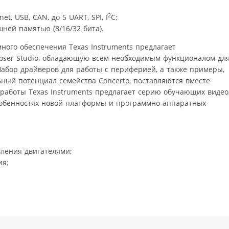
2
t, USB, CAN, до 5 UART, SPI, I
C;
ней памятью (8/16/32 бита).
ного обеспечения Texas Instruments предлагает
oser Studio, обладающую всем необходимым функционалом дл
абор драйверов для работы с периферией, а также примеры,
ый потенциал семейства Concerto, поставляются вместе
й работы Texas Instruments предлагает серию обучающих видео
собенностях новой платформы и программно-аппаратных
ления двигателями;
ия;