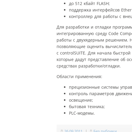
до 512 кбайт FLASH;
поддержка интерфейсов Etherne
контроллер для работы с внеш
Для разработки и отладки программ
интегрированную среду Code Comp
работы с двухядерным решением. Н
позволяющие оценить вычислительн
с controlSUITE. Для начала быстро
которые дадут представление об о
средствах разработки/отладки.
Области применения:
прецизионные системы управ
контроль параметров движен
освещение;
бытовая техника;
PLC-модемы.
26.09.2011
|
Без рубрики