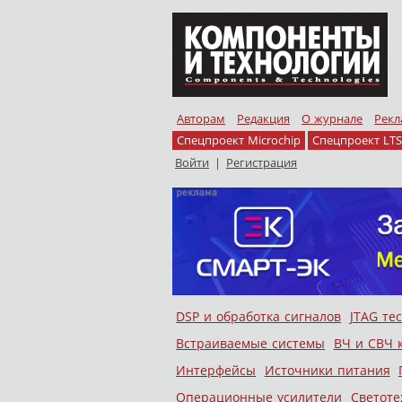
Авторам
Редакция
О журнале
Рекл
Спецпроект Microchip
Спецпроект LTS
Войти
|
Регистрация
Skip to content
DSP и обработка сигналов
JTAG те
Меню
Встраиваемые системы
ВЧ и СВЧ 
Интерфейсы
Источники питания
Операционные усилители
Светоте