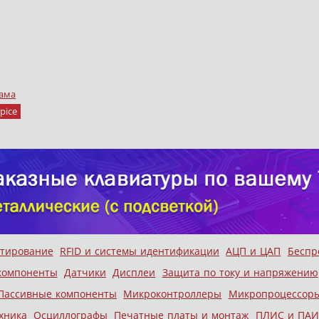
ама
pice
стирование
RFID и системы идентификации
АЦП и ЦАП
Беспр
компоненты
Датчики
Дисплеи
Защита по току и напряжению
Пассивные компоненты
Микроконтроллеры
Микропроцессор
хника
Осциллографы
Печатные платы и монтаж
ПЛИС и ПАИ