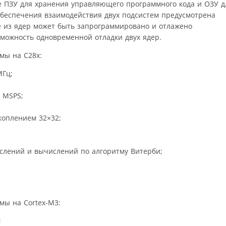
 ПЗУ для хранения управляющего программного кода и ОЗУ д
беспечения взаимодействия двух подсистем предусмотрена
 из ядер может быть запрограммировано и отлажено
зможность одновременной отладки двух ядер.
мы на C28x:
МГц;
6 MSPS;
коплением 32×32;
слений и вычислений по алгоритму Витерби;
мы на Cortex-M3:
;