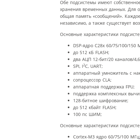
Обе подсистемы имеют собственное
хранения временных данных. Для о
общая память «сообщений». Каждое
независимо, а также существует во
Основные характеристики подсисте
DSP-ядро C28x 60/75/100/150 
до 512 кБ FLASH;
два АЦП 12-бит/20 каналов/4,
2
SPI, I
C, UART;
аппаратный умножитель с на
сопроцессор CLA;
аппаратная поддержка FPU;
поддержка комплексных вычи
128-битное шифрование;
до 512 кбайт FLASH;
100 пс ШИМ;
Основные характеристики подсисте
Cortex-M3 ядро 60/75/100 МГц