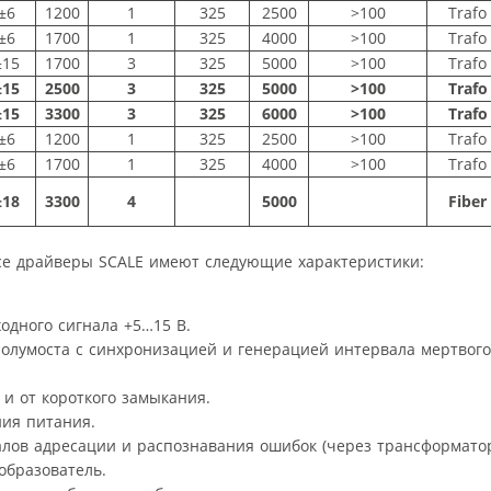
±6
1200
1
325
2500
>100
Trafo
±6
1700
1
325
4000
>100
Trafo
±15
1700
3
325
5000
>100
Trafo
±15
2500
3
325
5000
>100
Trafo
±15
3300
3
325
6000
>100
Trafo
±6
1200
1
325
2500
>100
Trafo
±6
1700
1
325
4000
>100
Trafo
±18
3300
4
5000
Fiber
се драйверы SCALE имеют следующие характеристики:
дного сигнала +5…15 В.
лумоста с синхронизацией и генерацией интервала мертвого
 и от короткого замыкания.
ия питания.
алов адресации и распознавания ошибок (через трансформатор
образователь.