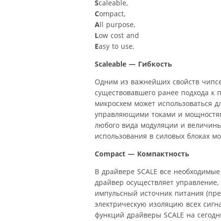
S
caleable,
C
ompact,
A
ll purpose,
L
ow cost and
E
asy to use.
Scaleable — Гибкость
Одним из важнейших свойств чипсет
существовавшего ранее подхода к 
микросхем может использоваться д
управляющими токами и мощностям
любого вида модуляции и величин
использования в силовых блоках мо
Compact — Компактность
В драйвере SCALE все необходимы
драйвер осуществляет управление,
импульсный источник питания (пре
электрическую изоляцию всех сигн
функций драйверы SCALE на сегод