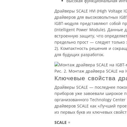
Высокая функциональная инте
Драйверы SCALE HVI (High Voltage I
драйверов для высоковольтных IGBT
IGBT-модуля представляют собой 
(Intelligent Power Module). Данны
встроенную защиту, что определяе
предельно прост — следует только 
2). Компактность решения и сокра
для будущих разработок.
Рис. 2. Монтаж драйвера SCALE на 
Ключевые свойства д
Драйверы SCALE — последнее покол
приборов уже завоевали широкое пр
организованного Technology Center 
драйверов SCALE как «Лучший проек
из первых букв их ключевых свойст
SCALE
=