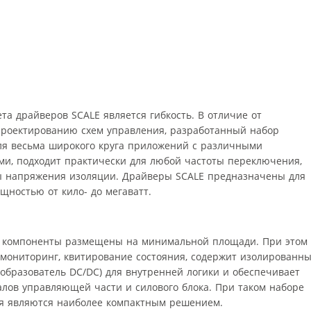
а драйверов SCALE является гибкость. В отличие от
проектированию схем управления, разработанный набор
ля весьма широкого круга приложений с различными
и, подходит практически для любой частоты переключения,
ы напряжения изоляции. Драйверы SCALE предназначены для
щностью от кило- до мегаватт.
е компоненты размещены на минимальной площади. При этом
 мониторинг, квитирование состояния, содержит изолированн
образователь DC/DC) для внутренней логики и обеспечивает
алов управляющей части и силового блока. При таком наборе
ня являются наиболее компактным решением.