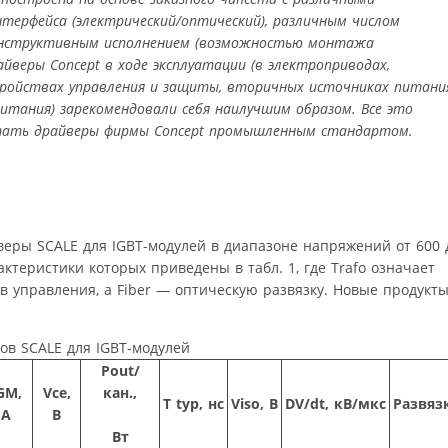
нтерфейса (электрический/оптический), различным числом
онструктивным исполнением (возможностью монтажа
айверы Concept в ходе эксплуатации (в электроприводах,
тройствах управления и защиты, вторичных источниках питани
итания) зарекомендовали себя наилучшим образом. Все это
итать драйверы фирмы Concept промышленным стандартом.
веры SCALE для IGBT-модулей в диапазоне напряжений от 600 
рактеристики которых приведены в табл. 1, где Trafo означает
 управления, а Fiber — оптическую развязку. Новые продукты
ов SCALE для IGBT-модулей
Pout/
GM,
Vce,
кан.,
T typ, нс
Viso, B
DV/dt, кВ/мкс
Развяз
A
B
Вт