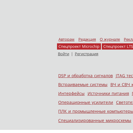
Авторам
Редакция
О журнале
Рекл
Спецпроект Microchip
Спецпроект LTS
Войти
|
Регистрация
Skip to content
DSP и обработка сигналов
JTAG те
Меню
Встраиваемые системы
ВЧ и СВЧ 
Интерфейсы
Источники питания
Операционные усилители
Светоте
ПЛК и промышленные компьютер
Специализированные микросхемы