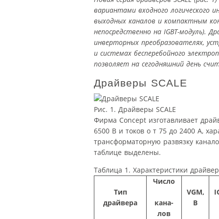
вариантами входного логического и
выходных каналов и компактным к
непосредственно на IGBT-модуль). Др
инверторных преобразователях, ус
и системах бесперебойного электроп
позволяет на сегодняшний день сч
Драйверы SCALE
Рис. 1. Драйверы SCALE
Фирма Concept изготавливает драй
6500 В и токов о т 75 до 2400 A, ха
трансформаторную развязку каналов
таблице выделены.
Таблица 1. Характеристики драйвер
Число
Тип
VGM,
I
драйвера
кана-
B
лов