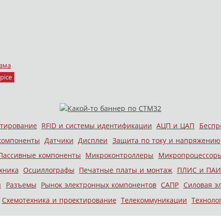
ама
pice
стирование
RFID и системы идентификации
АЦП и ЦАП
Беспр
компоненты
Датчики
Дисплеи
Защита по току и напряжению
Пассивные компоненты
Микроконтроллеры
Микропроцессор
хника
Осциллографы
Печатные платы и монтаж
ПЛИС и ПАИ
ы
Разъемы
Рынок электронных компонентов
САПР
Силовая э
Схемотехника и проектирование
Телекоммуникации
Техноло