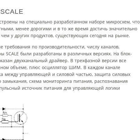
 SCALE
троены на специально разработанном наборе микросхем, что
тными, менее дорогими и в то же время достичь значительно
 чем у других продуктов, существующих сегодня на рынке.
е требования по производительности, числу каналов,
ры SCALE были разработаны в различных версиях. На блок-
показан двухканальный драйвер. В трехфазной версии все
нном объеме, плюс осциллятор ШИМ. В каждом канале
зка между управляющей и силовой частью, защита силовых
го замыкания, схема мониторинга питания, распознавания
мпульсный источник питания для управляющей логики