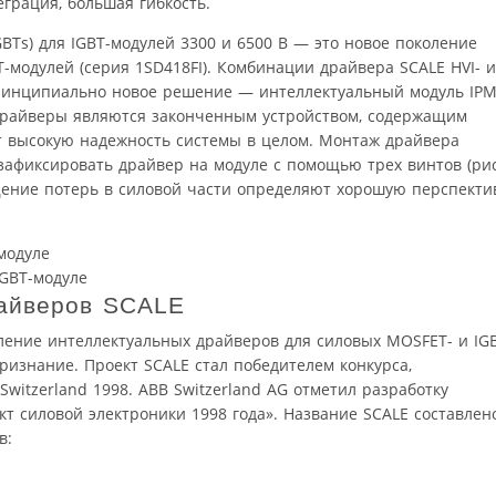
грация, большая гибкость.
GBTs) для IGBT-модулей 3300 и 6500 В — это новое поколение
-модулей (серия 1SD418FI). Комбинации драйвера SCALE HVI- и
принципиально новое решение — интеллектуальный модуль IP
е драйверы являются законченным устройством, содержащим
т высокую надежность системы в целом. Монтаж драйвера
зафиксировать драйвер на модуле с помощью трех винтов (рис
щение потерь в силовой части определяют хорошую перспекти
IGBT-модуле
райверов SCALE
ение интеллектуальных драйверов для силовых MOSFET- и IG
изнание. Проект SCALE стал победителем конкурса,
Switzerland 1998. ABB Switzerland AG отметил разработку
т силовой электроники 1998 года». Название SCALE составлен
в: