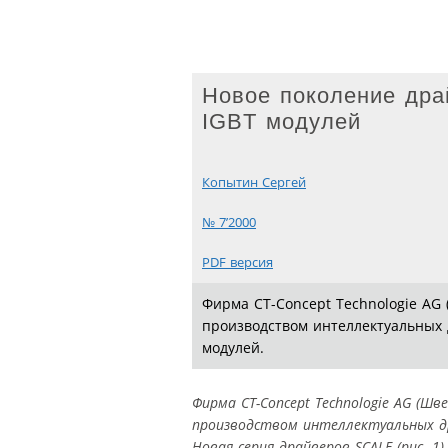
Новое поколение др
IGBT модулей
Копытин Сергей
№ 7’2000
PDF версия
Фирма CT-Concept Technologie AG 
производством интеллектуальных 
модулей.
Фирма CT-Concept Technologie AG (Ш
производством интеллектуальных др
Новая серия драйверов SCALE (рис. 1