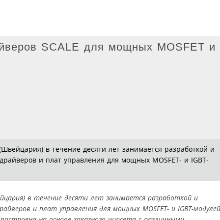
айверов SCALE для мощных MOSFET и
(Швейцария) в течение десяти лет занимается разработкой и
драйверов и плат управления для мощных MOSFET- и IGBT-
вейцария) в течение десяти лет занимается разработкой и
айверов и плат управления для мощных MOSFET- и IGBT-модулей
) построена на основе заказного чипсета с различными