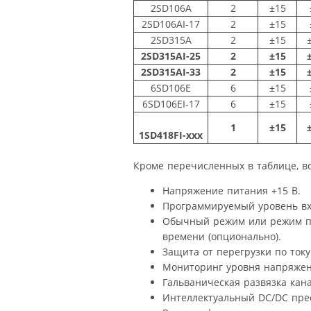
2SD106A
2
±15
2SD106AI-17
2
±15
2SD315A
2
±15
2SD315AI-25
2
±15
2SD315AI-33
2
±15
6SD106E
6
±15
6SD106EI-17
6
±15
1
±15
1SD418FI-xxx
Кроме перечисленных в таблице, в
Напряжение питания +15 В.
Программируемый уровень вхо
Обычный режим или режим по
времени (опционально).
Защита от перегрузки по току
Мониторинг уровня напряжен
Гальваническая развязка кан
Интеллектуальный DC/DC пре