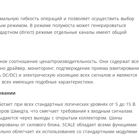
мальную гибкость операций и позволяет осуществить выбор
ым режимом. В режиме полумоста может генерироваться
ндартном (direct) режиме отдельные каналы имеют общий
ое соотношение цена/производительность. Они содержат все
но драйвер, мониторинг, подтверждение приема (квитирование
 DC/DC) и электрическую изоляцию всех сигналов и являются
 всех имеющих подобные характеристики.
зовании
отает при всех стандартных логических уровнях от 5 до 15 В.
еров Шмидта, что смягчает требования к входным сигналам.
выдаются через выходы с открытым коллектором. Шины
ированы от силового блока. SCALE обладает всеми функциями
ильно облегчает их использование со стандартными модулями