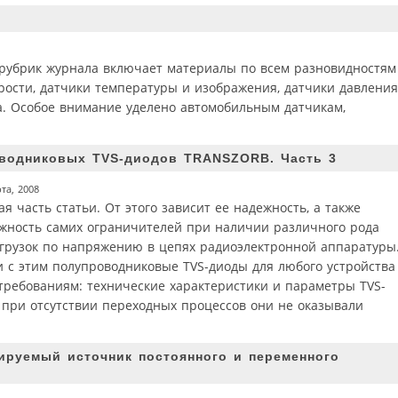
рубрик журнала включает материалы по всем разновидностям
рости, датчики температуры и изображения, датчики давления
та. Особое внимание уделено автомобильным датчикам,
водниковых TVS-диодов TRANSZORB. Часть 3
та, 2008
ая часть статьи. От этого зависит ее надежность, а также
жность самих ограничителей при наличии различного рода
грузок по напряжению в цепях радиоэлектронной аппаратуры
и с этим полупроводниковые TVS-диоды для любого устройства
ребованиям: технические характеристики и параметры TVS-
 при отсутствии переходных процессов они не оказывали
ируемый источник постоянного и переменного