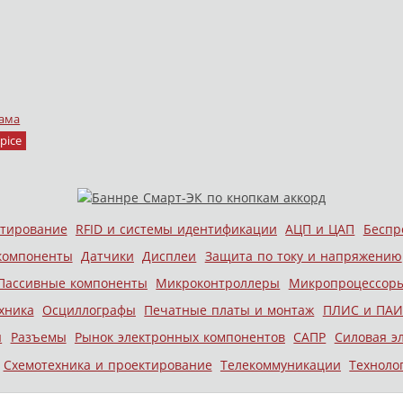
ама
pice
стирование
RFID и системы идентификации
АЦП и ЦАП
Беспр
компоненты
Датчики
Дисплеи
Защита по току и напряжению
Пассивные компоненты
Микроконтроллеры
Микропроцессор
хника
Осциллографы
Печатные платы и монтаж
ПЛИС и ПАИ
ы
Разъемы
Рынок электронных компонентов
САПР
Силовая э
Схемотехника и проектирование
Телекоммуникации
Техноло