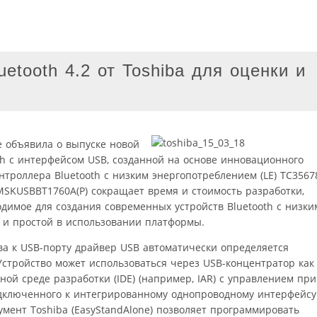
etooth 4.2 от Toshiba для оценки и
pe объявила о выпуске новой
th с интерфейсом USB, созданной на основе инновационного
троллера Bluetooth с низким энергопотреблением (LE) TC3567
MSKUSBBT1760A(P) сокращает время и стоимость разработки,
одимое для создания современных устройств Bluetooth с низки
 и простой в использовании платформы.
а к USB-порту драйвер USB автоматически определяется
Устройство может использоваться через USB-концентратор как
ой среде разработки (IDE) (например, IAR) с управлением при
одключенного к интегрированному однопроводному интерфейсу
мент Toshiba (EasyStandAlone) позволяет программировать