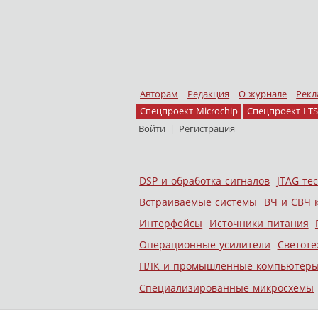
Авторам
Редакция
О журнале
Рекл
Спецпроект Microchip
Спецпроект LTS
Войти
|
Регистрация
Skip to content
DSP и обработка сигналов
JTAG те
Меню
Встраиваемые системы
ВЧ и СВЧ 
Интерфейсы
Источники питания
Операционные усилители
Светоте
ПЛК и промышленные компьютер
Специализированные микросхемы