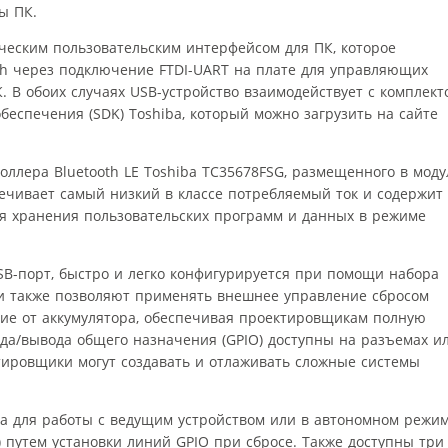
ы ПК.
ческим пользовательским интерфейсом для ПК, которое
oth через подключение FTDI-UART на плате для управляющих
 В обоих случаях USB-устройство взаимодействует с комплект
беспечения (SDK) Toshiba, который можно загрузить на сайте
оллера Bluetooth LE Toshiba TC35678FSG, размещенного в моду
печивает самый низкий в классе потребляемый ток и содержит
ля хранения пользовательских программ и данных в режиме
SB-порт, быстро и легко конфигурируется при помощи набора
и также позволяют применять внешнее управление сбросом
ие от аккумулятора, обеспечивая проектировщикам полную
ода/вывода общего назначения (GPIO) доступны на разъемах и
тировщики могут создавать и отлаживать сложные системы
а для работы с ведущим устройством или в автономном режи
) путем установки линий GPIO при сбросе. Также доступны три