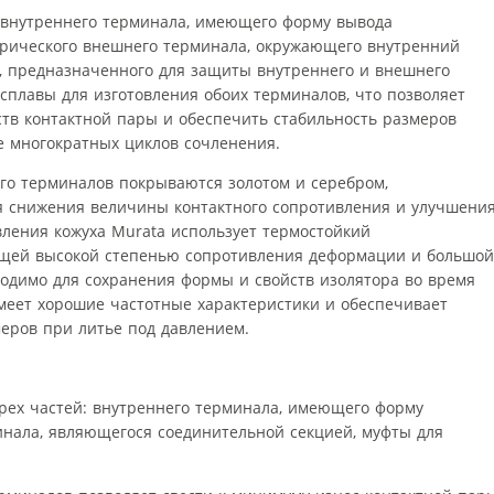
: внутреннего терминала, имеющего форму вывода
дрического внешнего терминала, окружающего внутренний
а, предназначенного для защиты внутреннего и внешнего
сплавы для изготовления обоих терминалов, что позволяет
ств контактной пары и обеспечить стабильность размеров
е многократных циклов сочленения.
го терминалов покрываются золотом и серебром,
ля снижения величины контактного сопротивления и улучшени
вления кожуха Murata использует термостойкий
ющей высокой степенью сопротивления деформации и большой
ходимо для сохранения формы и свойств изолятора во время
имеет хорошие частотные характеристики и обеспечивает
еров при литье под давлением.
рех частей: внутреннего терминала, имеющего форму
инала, являющегося соединительной секцией, муфты для