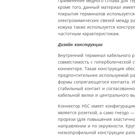
Применение медного сплава для те
кроме того, данный материал имеет
покрытия терминалов используется
электрохимических связей между р
кожуха также используется констр
частотным характеристикам.
Дизайн конструкции
Внутренний терминал кабельного ра
совместимость с гиперболической с
коннекторе. Такая конструкция обе
предпочтительнее используемой ра
формы сопрягающегося контакта. И
стабильный контакт и согласованн
кабельной вилки и центрального вы
Коннектор HSC имеет конфигурацию
является розеткой, а само гнездо
прорези (для повышения эластично
направлении и по окружности. Круг
низкопрофильной конструкции разъ