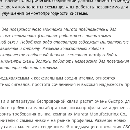
ествления электрических соединений данных элементов между
 же время компоненты схемы должны работать независимо для
 улучшения ремонтопригодности системы.
 для поверхностного монтажа Murata предназначены для
льных терминалах (станциях радиосвязи с подвижными
дной связи. Подобного рода аппаратура содержит миниатюрные
лементы и антенну. Разъемы коаксиальных кабелей
лектрических соединений данных элементов между собой и
 компоненты схемы должны работать независимо для повышения
емонтопригодности системы.
едъявляемым к коаксиальным соединителям, относятся:
тных сигналов, простота сочленения и высокая надежность п
зи и аппаратуры беспроводной связи растет очень быстро, дл
ойств требуются малогабаритные, низкопрофильные и дешевы
рить требования рынка, компания Murata Manufacturing Co.,
динители с самым низким на рынке профилем. Размеры новых
 у самых маленьких соединителей предыдущего поколения GSC