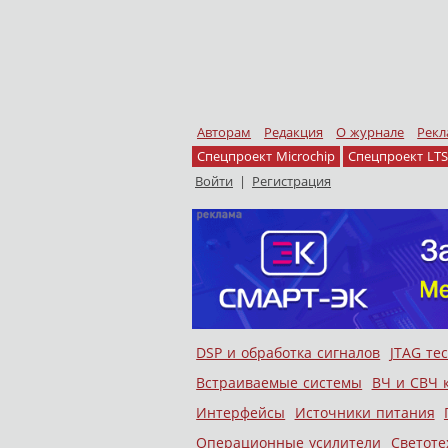
Авторам
Редакция
О журнале
Рекл
Спецпроект Microchip
Спецпроект LTS
Войти
|
Регистрация
Skip to content
DSP и обработка сигналов
JTAG те
Меню
Встраиваемые системы
ВЧ и СВЧ 
Интерфейсы
Источники питания
Операционные усилители
Светоте