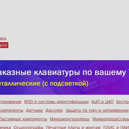
ама
pice
стирование
RFID и системы идентификации
АЦП и ЦАП
Беспр
компоненты
Датчики
Дисплеи
Защита по току и напряжению
Пассивные компоненты
Микроконтроллеры
Микропроцессор
хника
Осциллографы
Печатные платы и монтаж
ПЛИС и ПАИ