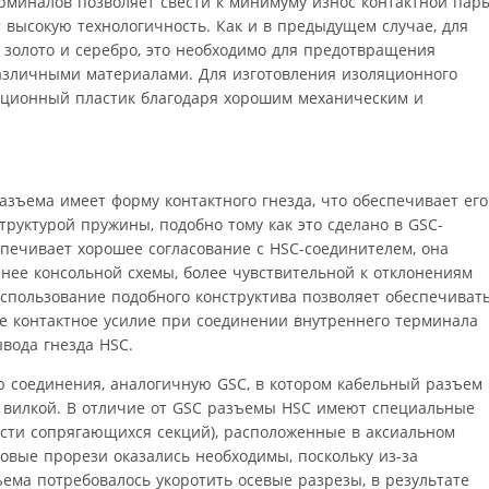
рминалов позволяет свести к минимуму износ контактной пары
 высокую технологичность. Как и в предыдущем случае, для
 золото и серебро, это необходимо для предотвращения
азличными материалами. Для изготовления изоляционного
укционный пластик благодаря хорошим механическим и
зъема имеет форму контактного гнезда, что обеспечивает его
труктурой пружины, подобно тому как это сделано в GSC-
спечивает хорошее согласование с HSC-соединителем, она
нее консольной схемы, более чувствительной к отклонениям
спользование подобного конструктива позволяет обеспечиват
ое контактное усилие при соединении внутреннего терминала
вода гнезда HSC.
 соединения, аналогичную GSC, в котором кабельный разъем
 — вилкой. В отличие от GSC разъемы HSC имеют специальные
сти сопрягающихся секций), расположенные в аксиальном
овые прорези оказались необходимы, поскольку из-за
ема потребовалось укоротить осевые разрезы, в результате