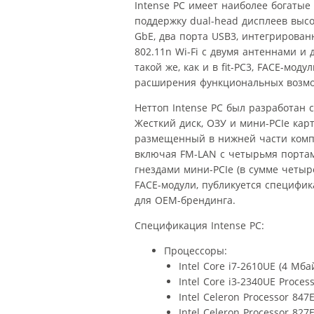
Intense PC имеет наиболее богаты
поддержку dual-head дисплеев высо
GbE, два порта USB3, интегрирован
802.11n Wi-Fi с двумя антеннами и 
такой же, как и в fit-PC3, FACE-моду
расширения функциональных возмо
Неттоп Intense PC был разработан 
Жесткий диск, ОЗУ и мини-PCIe кар
размещенный в нижней части компь
включая FM-LAN с четырьмя портам
гнездами мини-PCIe (в сумме четыр
FACE-модули, публикуется специфика
для OEM-брендинга.
Спецификация Intense PC:
Процессоры:
Intel Core i7-2610UE (4 Mбай
Intel Core i3-2340UE Process
Intel Celeron Processor 847E
Intel Celeron Processor 827E