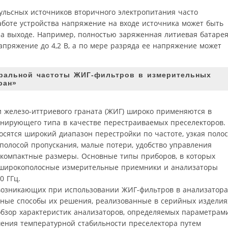
ульсных источников вторичного электропитания часто
аботе устройства напряжение на входе источника может быть
на выходе. Например, полностью заряженная литиевая батаре
апряжение до 4,2 В, а по мере разряда ее напряжение может
тральной частоты ЖИГ-фильтров в измерительных
ран»
и железо-иттриевого граната (ЖИГ) широко применяются в
нирующего типа в качестве перестраиваемых преселекторов.
осятся широкий диапазон перестройки по частоте, узкая поло
 полосой пропускания, малые потери, удобство управления
 компактные размеры. Основные типы приборов, в которых
широкополосные измерительные приемники и анализаторы
0 ГГц.
 возникающих при использовании ЖИГ-фильтров в анализатора
ьные способы их решения, реализованные в серийных изделия
бзор характеристик анализаторов, определяемых параметрам
ения температурной стабильности преселектора путем