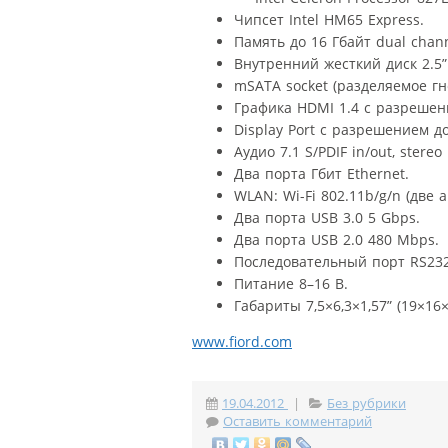
Чипсет Intel HM65 Express.
Память до 16 Гбайт dual chan
Внутренний жесткий диск 2.5”
mSATA socket (разделяемое гне
Графика HDMI 1.4 с разрешен
Display Port с разрешением д
Аудио 7.1 S/PDIF in/out, stereo 
Два порта Гбит Ethernet.
WLAN: Wi-Fi 802.11b/g/n (две а
Два порта USB 3.0 5 Gbps.
Два порта USB 2.0 480 Mbps.
Последовательный порт RS232 f
Питание 8–16 В.
Габариты 7,5×6,3×1,57” (19×16×
www.fiord.com
19.04.2012
|
Без рубрики
Оставить комментарий