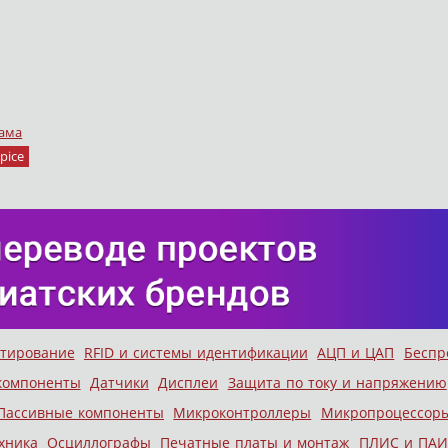
ама
pice
стирование
RFID и системы идентификации
АЦП и ЦАП
Беспр
компоненты
Датчики
Дисплеи
Защита по току и напряжению
Пассивные компоненты
Микроконтроллеры
Микропроцессор
хника
Осциллографы
Печатные платы и монтаж
ПЛИС и ПАИ