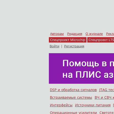
Авторам
Редакция
О журнале
Рекл
Спецпроект Microchip
Спецпроект LTS
Войти
|
Регистрация
Skip to content
DSP и обработка сигналов
JTAG те
Меню
Встраиваемые системы
ВЧ и СВЧ 
Интерфейсы
Источники питания
Операционные усилители
Светоте