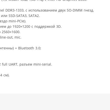
nel DDR3-1333, с использованием двух SO-DIMM гнезд.
 или SSD-SATA3, SATA2.
здо mini-PCIe).
ием до 1920×1200 с поддержкой 3D.
о 2560×1600.
line-out, mic.
нтенны) + Bluetooth 3.0;
ull UART, разъем mini-serial.
4 см).