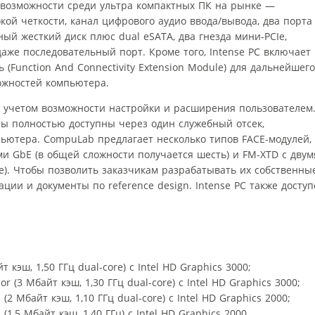
е возможности среди ультра компактных ПК на рынке —
кой четкости, канал цифрового аудио ввода/вывода, два порта
ный жесткий диск плюс dual eSATA, два гнезда мини-PCIe,
даже последовательный порт. Кроме того, Intense PC включает
ль (Function And Connectivity Extension Module) для дальнейшего
жностей компьютера.
с учетом возможности настройки и расширения пользователем
ты полностью доступны через один служебный отсек,
ютера. CompuLab предлагает несколько типов FACE-модулей,
и GbE (в общей сложности получается шесть) и FM-XTD с двум
е). Чтобы позволить заказчикам разрабатывать их собственны
ции и документы по reference design. Intense PC также досту
т кэш, 1,50 ГГц dual-core) с Intel HD Graphics 3000;
or (3 Mбайт кэш, 1,30 ГГц dual-core) с Intel HD Graphics 3000;
 (2 Mбайт кэш, 1,10 ГГц dual-core) с Intel HD Graphics 2000;
 (1,5 Mбайт кэш, 1,40 ГГц) с Intel HD Graphics 2000.