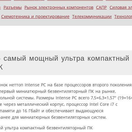
ы
Разъемы
Рынок электронных компонентов
САПР
Силовая э
Схемотехника и проектирование
Телекоммуникации
Техноло
— самый мощный ультра компактный
К
ок неттоп Intense PC на базе процессоров второго поколения
то первый миниатюрный безвентиляторный ПК на рынке,
ьной системы. Размеры Intense PC всего 7,5×6,3×1,57″ (19×16
 через металлический корпус, процессор Intel Core i7 с
памяти до 16 Гбайт и обеспечивает выдающуюся
ранее для миниатюрных безвентиляторных систем.