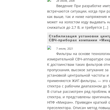
28 июля, 2008
Введение При разработке имп
встречаются ситуации, когда при р
как выше, так и ниже напряжения 
может на холостом ходу выдавать н
снижаться до 2,7 В, и требуется […]
Стабилизация установки цен
СВЧ-приборах компании «Мик
7 июля, 2021
Фильтры на основе технологи
измерительной СВЧ-аппаратуре ска
К достоинствам таких фильтров отн
пропускания, высокое затухание за
установкой центральной частоты и
применяются ЖИГ-фильтры, — это 
спектра с рабочим диапазоном до 5
В статье рассмотрен ряд проблем,
спектра, и представлены оригинал
НПФ «Микран». Приведен краткий о
преселектора. Описан метод повыш