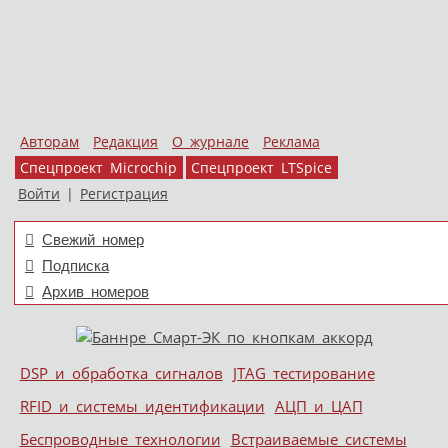
Авторам
Редакция
О журнале
Реклама
Спецпроект Microchip
Спецпроект LTSpice
Войти
|
Регистрация
Свежий номер
Подписка
Архив номеров
Skip to content
DSP и обработка сигналов
JTAG тестирование
Меню
RFID и системы идентификации
АЦП и ЦАП
Беспроводные технологии
Встраиваемые системы