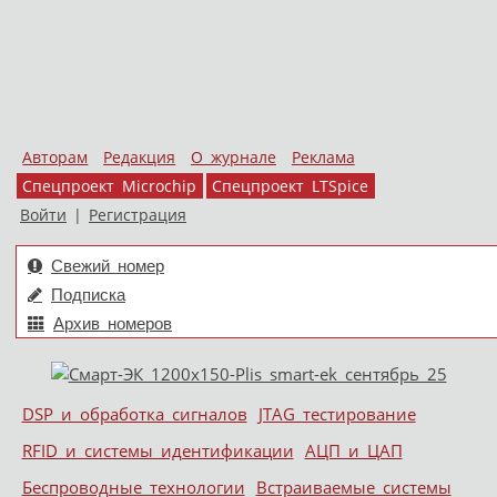
Авторам
Редакция
О журнале
Реклама
Спецпроект Microchip
Спецпроект LTSpice
Войти
|
Регистрация
Свежий номер
Подписка
Архив номеров
Skip to content
DSP и обработка сигналов
JTAG тестирование
Меню
RFID и системы идентификации
АЦП и ЦАП
Беспроводные технологии
Встраиваемые системы