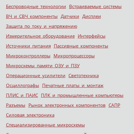
Беспроводные технологии
Встраиваемые системы
ВЧ и СВЧ компоненты
Датчики
Дисплеи
Защита по току и напряжению
Измерительное оборудование
Интерфейсы
Источники питания
Пассивные компоненты
Микроконтроллеры
Микропроцессоры
Микросхемы памяти ОЗУ и ПЗУ
Операционные усилители
Светотехника
Осциллографы
Печатные платы и монтаж
ПЛИС и ПАИС
ПЛК и промышленные компьютеры
Разъемы
Рынок электронных компонентов
САПР
Силовая электроника
Специализированные микросхемы