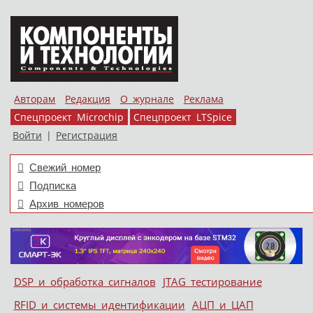
Авторам
Редакция
О журнале
Реклама
Спецпроект Microchip
Спецпроект LTSpice
Войти
|
Регистрация
Свежий номер
Подписка
Архив номеров
Skip to content
DSP и обработка сигналов
JTAG тестирование
Меню
RFID и системы идентификации
АЦП и ЦАП