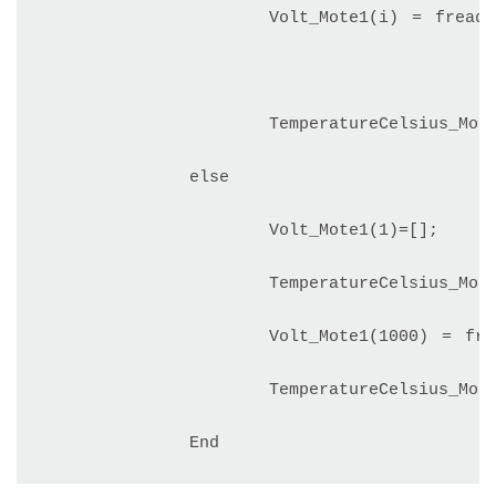
                 Volt_Mote1(i) = fread(s
                                   
                 TemperatureCelsius_Mote1
           else

                 Volt_Mote1(1)=[];

                 TemperatureCelsius_Mote1
                 Volt_Mote1(1000) = fread
                 TemperatureCelsius_Mote1(