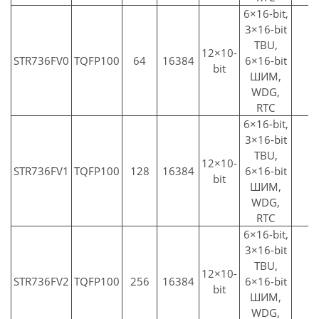
6×16-bit,
3×16-bit
TBU,
12×10-
3
STR736FV0
TQFP100
64
16384
6×16-bit
bit
ШИМ,
WDG,
RTC
6×16-bit,
3×16-bit
TBU,
12×10-
3
STR736FV1
TQFP100
128
16384
6×16-bit
bit
ШИМ,
WDG,
RTC
6×16-bit,
3×16-bit
TBU,
12×10-
3
STR736FV2
TQFP100
256
16384
6×16-bit
bit
ШИМ,
WDG,