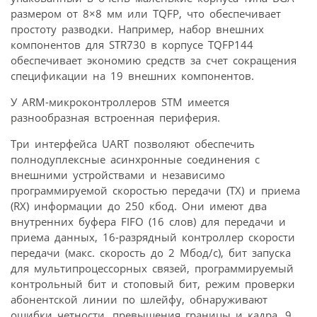
размером от 8×8 мм или TQFP, что обеспечивает
простоту разводки. Например, набор внешних
компонентов для STR730 в корпусе TQFP144
обеспечивает экономию средств за счет сокращения
спецификации на 19 внешних компонентов.
У ARM-микроконтроллеров STM имеется
разнообразная встроенная периферия.
Три интерфейса UART позволяют обеспечить
полнодуплексные асинхронные соединения с
внешними устройствами и независимо
программируемой скоростью передачи (TX) и приема
(RX) информации до 250 кбод. Они имеют два
внутренних буфера FIFO (16 слов) для передачи и
приема данных, 16-разрядный контроллер скорости
передачи (макс. скорость до 2 Мбод/с), бит запуска
для мультипроцессорных связей, программируемый
контрольный бит и стоповый бит, режим проверки
абонентской линии по шлейфу, обнаруживают
ошибки четности, превышения границы и кадра, 9