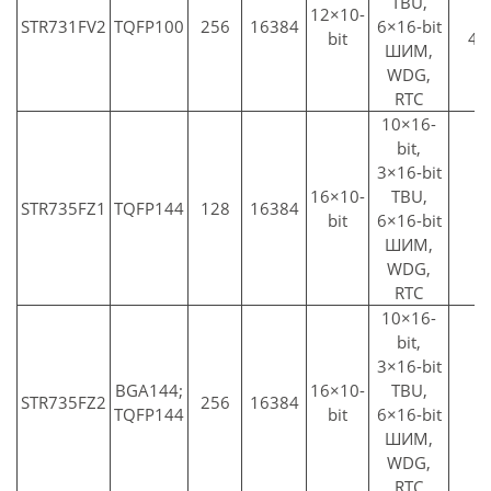
TBU,
12×10-
3
STR731FV2
TQFP100
256
16384
6×16-bit
bit
4x
ШИМ,
WDG,
RTC
10×16-
bit,
3×16-bit
16×10-
TBU,
3
STR735FZ1
TQFP144
128
16384
bit
6×16-bit
ШИМ,
WDG,
RTC
10×16-
bit,
3×16-bit
BGA144;
16×10-
TBU,
3
STR735FZ2
256
16384
TQFP144
bit
6×16-bit
ШИМ,
WDG,
RTC