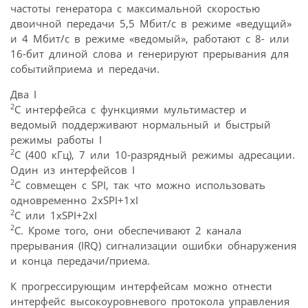
частоты генератора с максимальной скоростью
двоичной передачи 5,5 Мбит/с в режиме «ведущий»
и 4 Мбит/c в режиме «ведомый», работают с 8- или
16-бит длиной слова и генерируют прерывания для
событийприема и передачи.
Два I
2
C интерфейса с функциями мультимастер и
ведомый поддерживают нормальный и быстрый
режимы работы I
2
C (400 кГц), 7 или 10-разрядный режимы адресации.
Один из интерфейсов I
2
C совмещен с SPI, так что можно использовать
одновременно 2xSPI+1xI
2
C или 1xSPI+2xI
2
C. Кроме того, они обеспечивают 2 канала
прерывания (IRQ) сигнализации ошибки обнаружения
и конца передачи/приема.
К прогрессирующим интерфейсам можно отнести
интерфейс высокоуровневого протокола управления