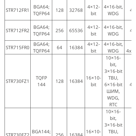
2
BGA64;
4×12-
4×16-bit,
STR712FR1
128
32768
4x
TQFP64
bit
WDG
2
BGA64;
4×12-
4×16-bit,
STR712FR2
256
65536
4x
TQFP64
bit
WDG
BGA64;
4×12-
4×16-bit,
2
STR715FR0
64
16384
TQFP64
bit
WDG
4xU
10×16-
bit,
3×16-bit
TQFP
16×10-
TBU,
3
STR730FZ1
128
16384
144
bit
6×16-bit
4x
ШИМ,
WDG,
RTC
10×16-
bit,
3×16-bit
BGA144;
16×10-
TBU,
3
STR730FZ2
256
16384