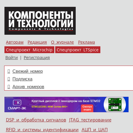
Авторам
Редакция
О журнале
Реклама
Спецпроект Microchip
Спецпроект LTSpice
Войти
|
Регистрация
Свежий номер
Подписка
Архив номеров
Skip to content
DSP и обработка сигналов
JTAG тестирование
Меню
RFID и системы идентификации
АЦП и ЦАП