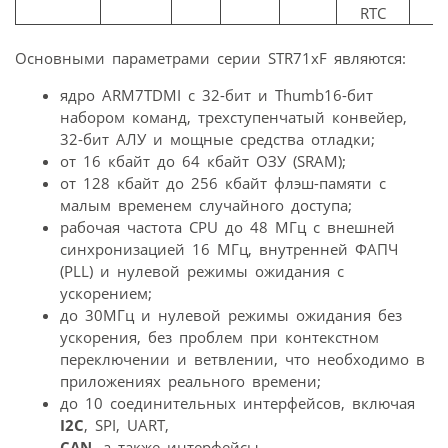
RTC
Основными параметрами серии STR71xF являются:
ядро ARM7TDMI с 32-бит и Thumb16-бит
набором команд, трехступенчатый конвейер,
32-бит АЛУ и мощные средства отладки;
от 16 кбайт до 64 кбайт ОЗУ (SRAM);
от 128 кбайт до 256 кбайт флэш-памяти с
малым временем случайного доступа;
рабочая частота CPU до 48 МГц с внешней
синхронизацией 16 МГц, внутренней ФАПЧ
(PLL) и нулевой режимы ожидания с
ускорением;
до 30МГц и нулевой режимы ожидания без
ускорения, без проблем при контекстном
переключении и ветвлении, что необходимо в
приложениях реального времени;
до 10 соединительных интерфейсов, включая
I2C
, SPI, UART,
CAN
, а также интерфейсы