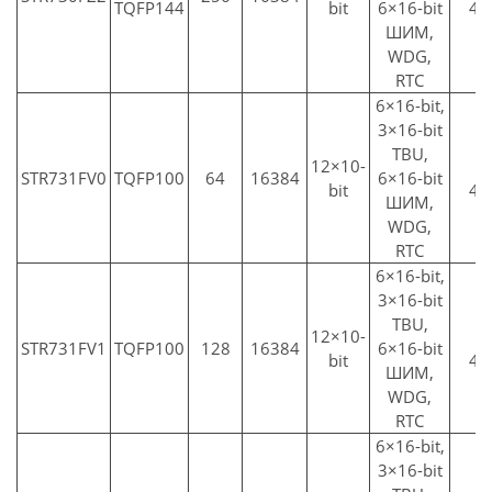
TQFP144
bit
6×16-bit
4x
ШИМ,
WDG,
RTC
6×16-bit,
3×16-bit
TBU,
12×10-
3
STR731FV0
TQFP100
64
16384
6×16-bit
bit
4x
ШИМ,
WDG,
RTC
6×16-bit,
3×16-bit
TBU,
12×10-
3
STR731FV1
TQFP100
128
16384
6×16-bit
bit
4x
ШИМ,
WDG,
RTC
6×16-bit,
3×16-bit