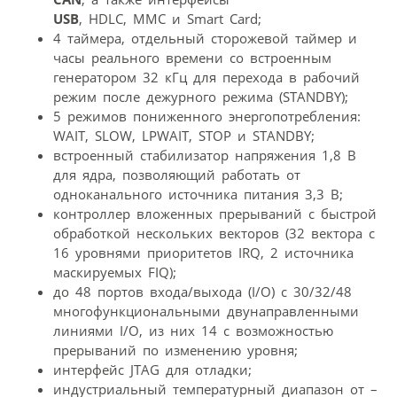
USB
, HDLC, MMC и Smart Card;
4 таймера, отдельный сторожевой таймер и
часы реального времени со встроенным
генератором 32 кГц для перехода в рабочий
режим после дежурного режима (STANDBY);
5 режимов пониженного энергопотребления:
WAIT, SLOW, LPWAIT, STOP и STANDBY;
встроенный стабилизатор напряжения 1,8 В
для ядра, позволяющий работать от
одноканального источника питания 3,3 В;
контроллер вложенных прерываний с быстрой
обработкой нескольких векторов (32 вектора с
16 уровнями приоритетов IRQ, 2 источника
маскируемых FIQ);
до 48 портов входа/выхода (I/O) с 30/32/48
многофункциональными двунаправленными
линиями I/O, из них 14 с возможностью
прерываний по изменению уровня;
интерфейс JTAG для отладки;
индустриальный температурный диапазон от –