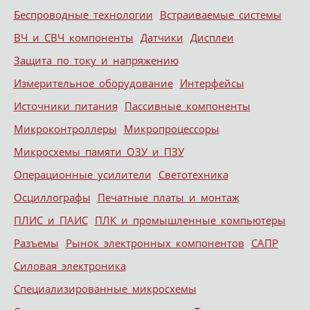
Беспроводные технологии
Встраиваемые системы
ВЧ и СВЧ компоненты
Датчики
Дисплеи
Защита по току и напряжению
Измерительное оборудование
Интерфейсы
Источники питания
Пассивные компоненты
Микроконтроллеры
Микропроцессоры
Микросхемы памяти ОЗУ и ПЗУ
Операционные усилители
Светотехника
Осциллографы
Печатные платы и монтаж
ПЛИС и ПАИС
ПЛК и промышленные компьютеры
Разъемы
Рынок электронных компонентов
САПР
Силовая электроника
Специализированные микросхемы