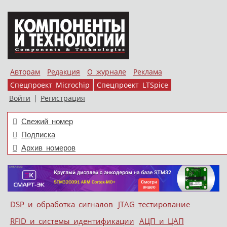
Авторам
Редакция
О журнале
Реклама
Спецпроект Microchip
Спецпроект LTSpice
Войти
|
Регистрация
Свежий номер
Подписка
Архив номеров
Skip to content
DSP и обработка сигналов
JTAG тестирование
Меню
RFID и системы идентификации
АЦП и ЦАП