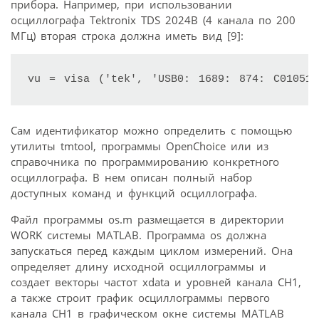
прибора. Например, при использовании
осциллографа Tektronix TDS 2024B (4 канала по 200
МГц) вторая строка должна иметь вид [9]:
vu = visa ('tek', 'USB0: 1689: 874: C010511
Сам идентификатор можно определить с помощью
утилиты tmtool, программы OpenChoice или из
справочника по программированию конкретного
осциллографа. В нем описан полный набор
доступных команд и функций осциллографа.
Файл программы os.m размещается в директории
WORK системы MATLAB. Программа os должна
запускаться перед каждым циклом измерений. Она
определяет длину исходной осциллограммы и
создает векторы частот xdata и уровней канала CH1,
а также строит график осциллограммы первого
канала CH1 в графическом окне системы MATLAB