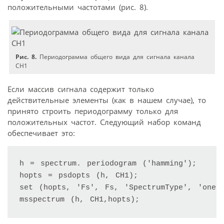
положительными частотами (рис. 8).
Рис. 8.
Периодограмма общего вида для сигнала канала
CH1
Если массив сигнала содержит только
действительные элементы (как в нашем случае), то
принято строить периодограмму только для
положительных частот. Следующий набор команд
обеспечивает это:
h = spectrum. periodogram ('hamming');

hopts = psdopts (h, CH1);

set (hopts, 'Fs', Fs, 'SpectrumType', 'onesi
msspectrum (h, CH1,hopts);