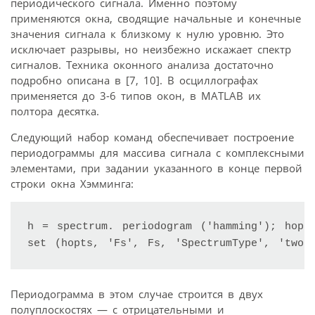
периодического сигнала. Именно поэтому
применяются окна, сводящие начальные и конечные
значения сигнала к близкому к нулю уровню. Это
исключает разрывы, но неизбежно искажает спектр
сигналов. Техника оконного анализа достаточно
подробно описана в [7, 10]. В осциллографах
применяется до 3-6 типов окон, в MATLAB их
полтора десятка.
Следующий набор команд обеспечивает построение
периодограммы для массива сигнала с комплексными
элементами, при задании указанного в конце первой
строки окна Хэмминга:
h = spectrum. periodogram ('hamming'); hopts
set (hopts, 'Fs', Fs, 'SpectrumType', 'twos
Периодограмма в этом случае строится в двух
полуплоскостях — с отрицательными и