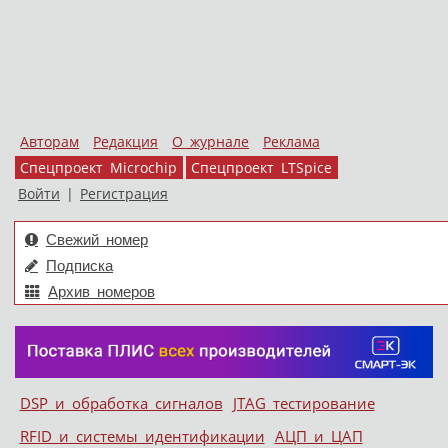
Авторам
Редакция
О журнале
Реклама
Спецпроект Microchip
Спецпроект LTSpice
Войти
|
Регистрация
Свежий номер
Подписка
Архив номеров
Skip to content
DSP и обработка сигналов
JTAG тестирование
Меню
RFID и системы идентификации
АЦП и ЦАП