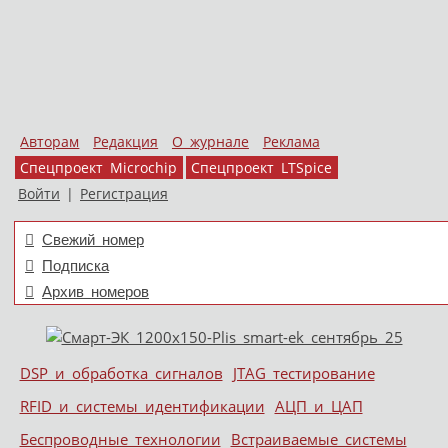
Авторам
Редакция
О журнале
Реклама
Спецпроект Microchip
Спецпроект LTSpice
Войти
|
Регистрация
Свежий номер
Подписка
Архив номеров
Skip to content
DSP и обработка сигналов
JTAG тестирование
Меню
RFID и системы идентификации
АЦП и ЦАП
Беспроводные технологии
Встраиваемые системы