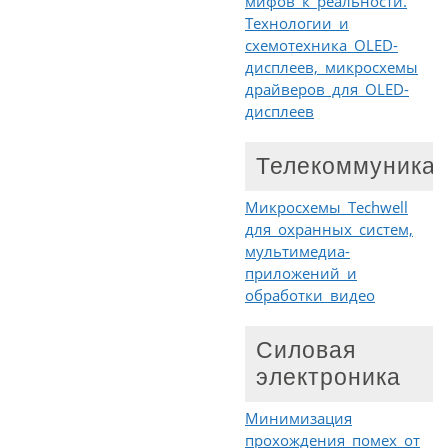
мифов к реальности.
Технологии и
схемотехника OLED-
дисплеев, микросхемы
драйверов для OLED-
дисплеев
Телекоммуника
Микросхемы Techwell
для охранных систем,
мультимедиа-
приложений и
обработки видео
Силовая
электроника
Минимизация
прохождения помех от