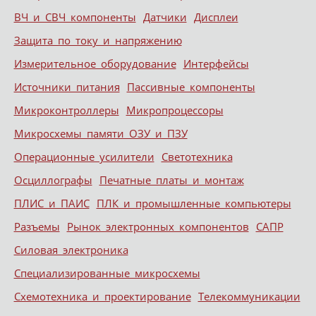
ВЧ и СВЧ компоненты
Датчики
Дисплеи
Защита по току и напряжению
Измерительное оборудование
Интерфейсы
Источники питания
Пассивные компоненты
Микроконтроллеры
Микропроцессоры
Микросхемы памяти ОЗУ и ПЗУ
Операционные усилители
Светотехника
Осциллографы
Печатные платы и монтаж
ПЛИС и ПАИС
ПЛК и промышленные компьютеры
Разъемы
Рынок электронных компонентов
САПР
Силовая электроника
Специализированные микросхемы
Схемотехника и проектирование
Телекоммуникации