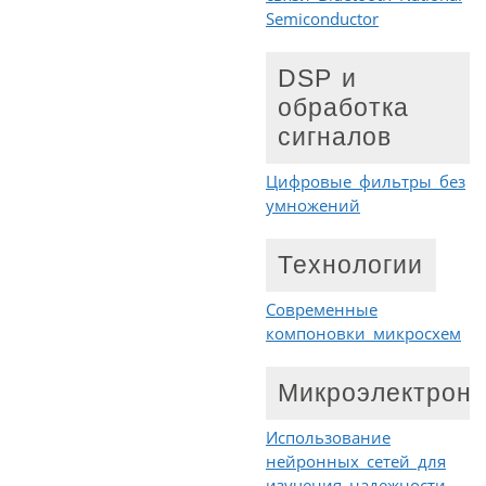
Semiconductor
DSP и
обработка
сигналов
Цифровые фильтры без
умножений
Технологии
Современные
компоновки микросхем
Микроэлектрони
Использование
нейронных сетей для
изучения надежности