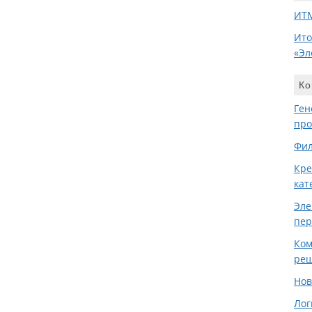
ИТМ
Ито
«Эл
Ко
Ген
про
Фил
Кре
кат
Эле
пер
Ком
реш
Нов
Лог