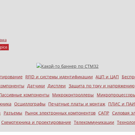
ама
pice
стирование
RFID и системы идентификации
АЦП и ЦАП
Беспр
компоненты
Датчики
Дисплеи
Защита по току и напряжению
Пассивные компоненты
Микроконтроллеры
Микропроцессор
хника
Осциллографы
Печатные платы и монтаж
ПЛИС и ПАИ
ы
Разъемы
Рынок электронных компонентов
САПР
Силовая э
Схемотехника и проектирование
Телекоммуникации
Техноло