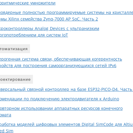
оритмические умножители
оядерные полностью программируемые системы на кристалл
мы Xilinx семейства Zynq-7000 AP SoC. Часть 2
роконтроллеры Analog Devices с ультранизким
ргопотреблением для систем IoT
томатизация
ерогенная система связи, обеспечивающая когерентность
ройств для построения самоорганизующихся сетей IPv6
оектирование
версальный связной контроллер на базе ESP32-PICO-D4. Часть
омендации по подключению электродвигателя к Arduino
овторном использовании аппаратных ресурсов конечного
омата
работка моделей цифровых элементов Digital SimCode для Alti
ed Sim