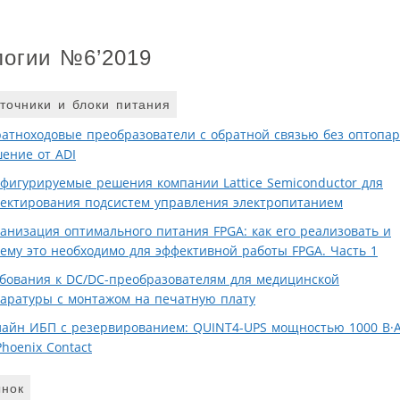
логии №6’2019
точники и блоки питания
атноходовые преобразователи с обратной связью без оптопар
ение от ADI
фигурируемые решения компании Lattice Semiconductor для
ектирования подсистем управления электропитанием
анизация оптимального питания FPGA: как его реализовать и
ему это необходимо для эффективной работы FPGA. Часть 1
бования к DC/DC-преобразователям для медицинской
аратуры с монтажом на печатную плату
айн ИБП с резервированием: QUINT4-UPS мощностью 1000 В·
Phoenix Contact
нок