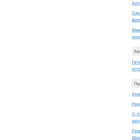
Алг
Одн
фир
Мик
эне
Ав
Гет
уст
Пр
Уни
Рек
О п
авт
Раз
Mix