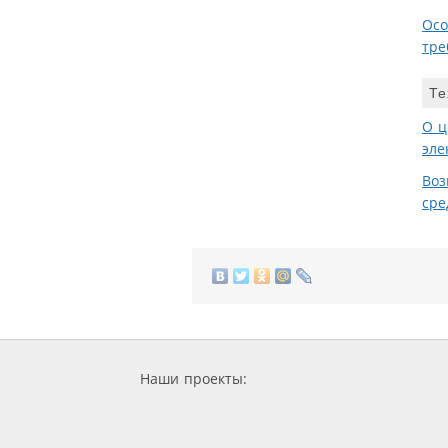
Осо
тре
Те
О ц
эле
Воз
сре
Наши проекты: