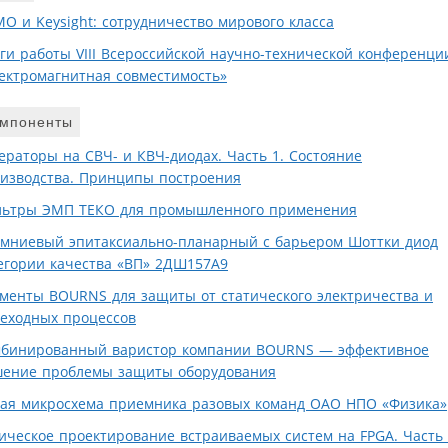
О и Keysight: сотрудничество мирового класса
ги работы VIII Всероссийской научно-технической конференци
ектромагнитная совместимость»
мпоненты
ераторы на СВЧ- и КВЧ-диодах. Часть 1. Состояние
изводства. Принципы построения
ьтры ЭМП ТЕКО для промышленного применения
мниевый эпитаксиально-планарный с барьером Шоттки диод
егории качества «ВП» 2ДШ157А9
менты BOURNS для защиты от статического электричества и
еходных процессов
бинированный варистор компании BOURNS — эффективное
ение проблемы защиты оборудования
ая микросхема приемника разовых команд ОАО НПО «Физика»
ическое проектирование встраиваемых систем на FPGA. Часть 