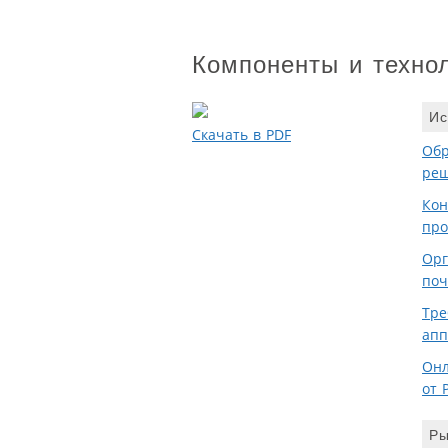
Компоненты и техно
Ис
Скачать в PDF
Обр
реш
Кон
про
Орг
поч
Тре
апп
Онл
от 
Ры