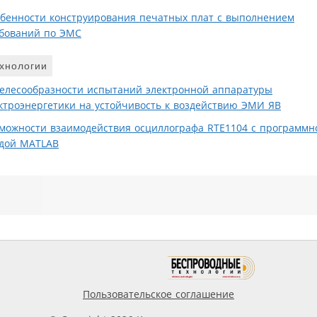
бенности конструирования печатных плат с выполнением
бований по ЭМС
хнологии
елесообразности испытаний электронной аппаратуры
ктроэнергетики на устойчивость к воздействию ЭМИ ЯВ
можности взаимодействия осциллографа RTE1104 с программн
дой MATLAB
Пользовательское соглашение