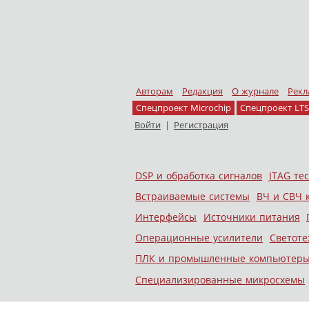
Авторам
Редакция
О журнале
Рекл
Спецпроект Microchip
Спецпроект LTS
Войти
|
Регистрация
Skip to content
DSP и обработка сигналов
JTAG те
Меню
Встраиваемые системы
ВЧ и СВЧ 
Интерфейсы
Источники питания
Операционные усилители
Светоте
ПЛК и промышленные компьютер
Специализированные микросхемы