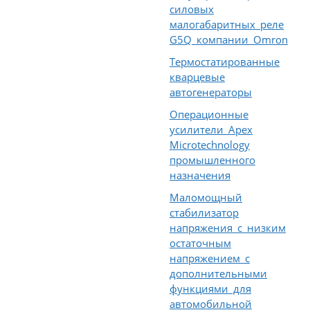
силовых
малогабаритных реле
G5Q компании Omron
Термостатированные
кварцевые
автогенераторы
Операционные
усилители Apex
Microtechnology
промышленного
назначения
Маломощный
стабилизатор
напряжения с низким
остаточным
напряжением с
дополнительными
функциями для
автомобильной