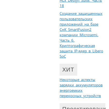
HLx Design Suite. Часть
18
Создание защищенных
пользовательских
приложений на базе
СнК SmartFusion2
компании Microsemi.
Часть 6.
Криптографическая
защита IP-ядер в Libero
SoC
ХИТ
Некоторые аспекты
зарядки аккумуляторов
энергоемких
переносных устройств