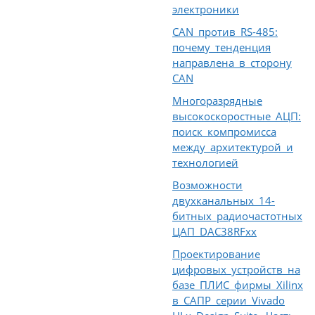
электроники
CAN против RS-485:
почему тенденция
направлена в сторону
CAN
Многоразрядные
высокоскоростные АЦП:
поиск компромисса
между архитектурой и
технологией
Возможности
двухканальных 14-
битных радиочастотных
ЦАП DAC38RFxx
Проектирование
цифровых устройств на
базе ПЛИС фирмы Xilinx
в САПР серии Vivado