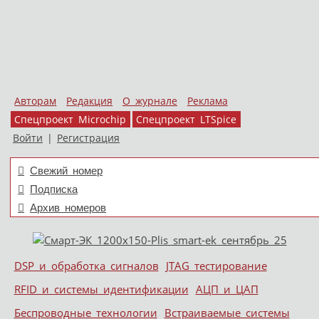
Авторам
Редакция
О журнале
Реклама
Спецпроект Microchip
Спецпроект LTSpice
Войти
|
Регистрация
Свежий номер
Подписка
Архив номеров
Skip to content
DSP и обработка сигналов
JTAG тестирование
Меню
RFID и системы идентификации
АЦП и ЦАП
Беспроводные технологии
Встраиваемые системы