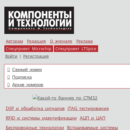
Авторам
Редакция
О журнале
Реклама
Спецпроект Microchip
Спецпроект LTSpice
Войти
|
Регистрация
Свежий номер
Подписка
Архив номеров
Skip to content
DSP и обработка сигналов
JTAG тестирование
Меню
RFID и системы идентификации
АЦП и ЦАП
Беспроводные технологии
Встраиваемые системы