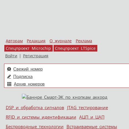
Авторам
Редакция
О журнале
Реклама
Спецпроект Microchip
Спецпроект LTSpice
Войти
|
Регистрация
Свежий номер
Подписка
Архив номеров
Skip to content
DSP и обработка сигналов
JTAG тестирование
Меню
RFID и системы идентификации
АЦП и ЦАП
Беспроводные технологии
Встраиваемые системы