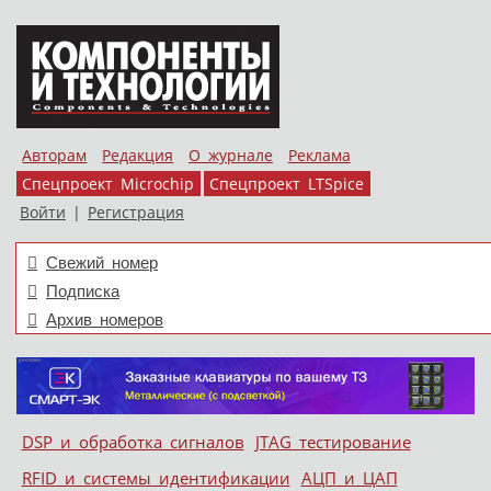
Авторам
Редакция
О журнале
Реклама
Спецпроект Microchip
Спецпроект LTSpice
Войти
|
Регистрация
Свежий номер
Подписка
Архив номеров
Skip to content
DSP и обработка сигналов
JTAG тестирование
Меню
RFID и системы идентификации
АЦП и ЦАП