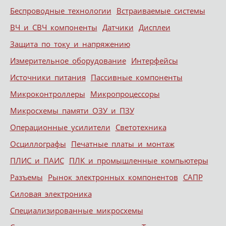
Беспроводные технологии
Встраиваемые системы
ВЧ и СВЧ компоненты
Датчики
Дисплеи
Защита по току и напряжению
Измерительное оборудование
Интерфейсы
Источники питания
Пассивные компоненты
Микроконтроллеры
Микропроцессоры
Микросхемы памяти ОЗУ и ПЗУ
Операционные усилители
Светотехника
Осциллографы
Печатные платы и монтаж
ПЛИС и ПАИС
ПЛК и промышленные компьютеры
Разъемы
Рынок электронных компонентов
САПР
Силовая электроника
Специализированные микросхемы