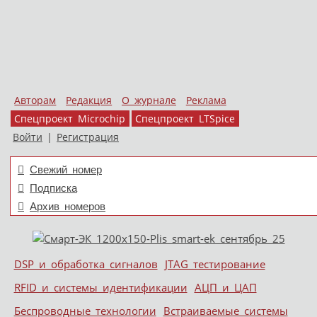
Авторам
Редакция
О журнале
Реклама
Спецпроект Microchip
Спецпроект LTSpice
Войти
|
Регистрация
Свежий номер
Подписка
Архив номеров
Skip to content
DSP и обработка сигналов
JTAG тестирование
Меню
RFID и системы идентификации
АЦП и ЦАП
Беспроводные технологии
Встраиваемые системы