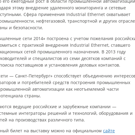
о его ежегодный рост в области промышленной автоматизаци
годаря этому внедрение удаленного мониторинга и сетевые
оступными. Сфера применения Industrial Ethernet охватывает
омышленности, нефтегазовой, транспортной и других отрасле
аны и безопасности.
шленные сети 2014» построена с учетом пожелания российск
миться с практикой внедрения Industrial Ethernet, ставшего
ационных сетей промышленного назначения. В 2013 году
ководителей и специалистов из семи десятков компаний с
поиска поставщиков и установления деловых контактов.
ети — Санкт-Петербург» способствует объединению интересо
граторов и потребителей средств построения промышленных
 промышленной автоматизации как неотъемлемой части
потенциала страны.
аются ведущие российские и зарубежные компании —
стемные интеграторы решений и технологий, оборудования и
ей на производствах различного типа.
ьный билет на выставку можно на официальном
сайте