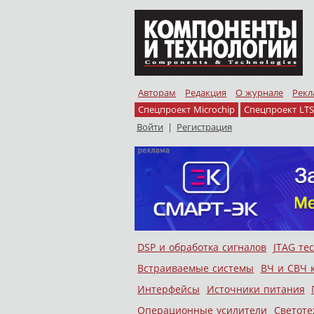
Авторам
Редакция
О журнале
Рекл
Спецпроект Microchip
Спецпроект LTS
Войти
|
Регистрация
Skip to content
DSP и обработка сигналов
JTAG те
Меню
Встраиваемые системы
ВЧ и СВЧ 
Интерфейсы
Источники питания
Операционные усилители
Светоте