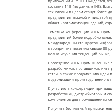
приложений АСУ ТП. Ожидается, чт
составит 14% (по данным IHS). Бла
технологии в целом станут более д
предприятия тяжелой и пищевой пр
область автоматизации зданий, охр
Тематика конференции «ПТА. Промы
предприятий более подробно ознако
международным стандартом информ
мероприятие посетили свыше 80 ру
целью изучения тенденций рынка, 
Проведение «ПТА. Промышленные с
разработчиков, поставщиков, инте
сетей, а также продвижению идеи
модернизации производственного 
К участию в конференции приглаш
разработчики, дистрибьюторы и си
компонентов для промышленных сет
Получить бесплатный пригласител