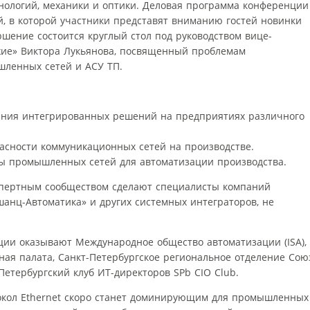
ологий, механики и оптики. Деловая программа конференции
, в которой участники представят вниманию гостей новинки
ршение состоится круглый стол под руководством вице-
жие» Виктора Лукьянова, посвященный проблемам
ленных сетей и АСУ ТП.
ания интегрированных решений на предприятиях различного
асности коммуникационных сетей на производстве.
ты промышленных сетей для автоматизации производства.
кспертным сообществом сделают специалисты компаний
анц-Автоматика» и других системных интеграторов, не
ии оказывают Международное общество автоматизации (ISA),
ая палата, Санкт-Петербургское региональное отделение Сою
етербургский клуб ИТ-директоров SPb CIO Club.
окол Ethernet скоро станет доминирующим для промышленных