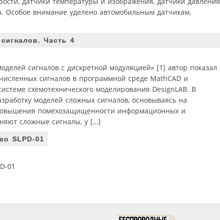
рости, датчики температуры и изображения, датчики давления
та. Особое внимание уделено автомобильным датчикам,
сигналов. Часть 4
оделей сигналов c дискретной модуляцией» [1] автор показал
численных сигналов в программной среде MathCAD и
системе схемотехнического моделирования DesignLAB. В
зработку моделей сложных сигналов, основываясь на
 повышения помехозащищенности информационных и
яют сложные сигналы, у […]
во SLPD-01
D-01