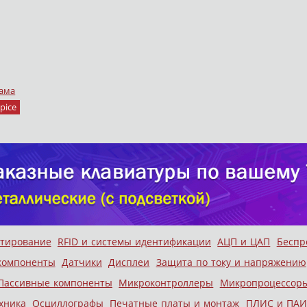
ама
pice
стирование
RFID и системы идентификации
АЦП и ЦАП
Беспр
компоненты
Датчики
Дисплеи
Защита по току и напряжению
Пассивные компоненты
Микроконтроллеры
Микропроцессор
хника
Осциллографы
Печатные платы и монтаж
ПЛИС и ПАИ