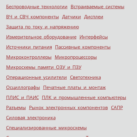
Беспроводные технологии
Встраиваемые системы
ВЧ и СВЧ компоненты
Датчики
Дисплеи
Защита по току и напряжению
Измерительное оборудование
Интерфейсы
Источники питания
Пассивные компоненты
Микроконтроллеры
Микропроцессоры
Микросхемы памяти ОЗУ и ПЗУ
Операционные усилители
Светотехника
Осциллографы
Печатные платы и монтаж
ПЛИС и ПАИС
ПЛК и промышленные компьютеры
Разъемы
Рынок электронных компонентов
САПР
Силовая электроника
Специализированные микросхемы