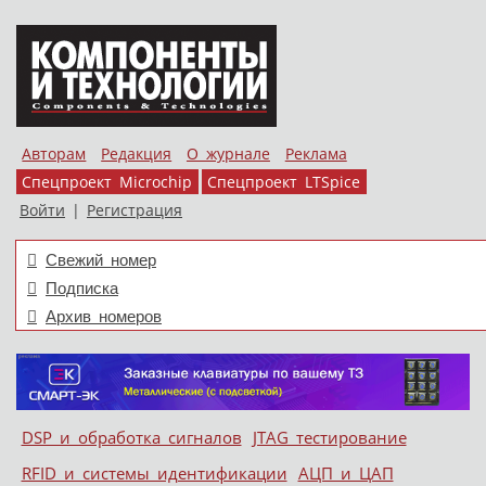
Авторам
Редакция
О журнале
Реклама
Спецпроект Microchip
Спецпроект LTSpice
Войти
|
Регистрация
Свежий номер
Подписка
Архив номеров
Skip to content
DSP и обработка сигналов
JTAG тестирование
Меню
RFID и системы идентификации
АЦП и ЦАП