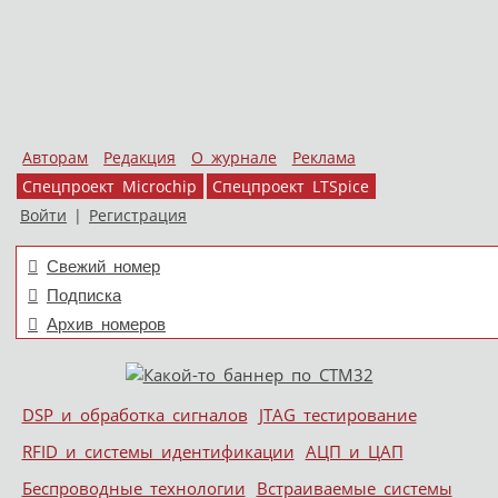
Авторам
Редакция
О журнале
Реклама
Спецпроект Microchip
Спецпроект LTSpice
Войти
|
Регистрация
Свежий номер
Подписка
Архив номеров
Skip to content
DSP и обработка сигналов
JTAG тестирование
Меню
RFID и системы идентификации
АЦП и ЦАП
Беспроводные технологии
Встраиваемые системы