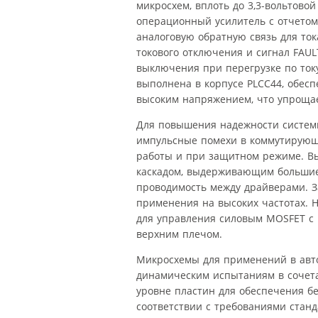
микросхем, вплоть до 3,3-вольтово
операционный усилитель с отчетом
аналоговую обратную связь для то
токового отключения и сигнал FAUL
выключения при перегрузке по ток
выполнена в корпусе PLCC44, обес
высоким напряжением, что упрощае
Для повышения надежности систем
импульсные помехи в коммутирующе
работы и при защитном режиме. В
каскадом, выдерживающим большие
проводимость между драйверами. 
применения на высоких частотах. 
для управления силовым MOSFET с 
верхним плечом.
Микросхемы для применений в авт
динамическим испытаниям в сочета
уровне пластин для обеспечения б
соответствии с требованиями станд