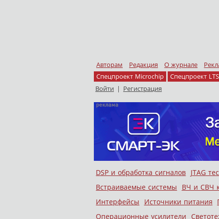
Авторам
Редакция
О журнале
Рекл
Спецпроект Microchip
Спецпроект LTS
Войти
|
Регистрация
Skip to content
DSP и обработка сигналов
JTAG те
Меню
Встраиваемые системы
ВЧ и СВЧ 
Интерфейсы
Источники питания
Операционные усилители
Светоте