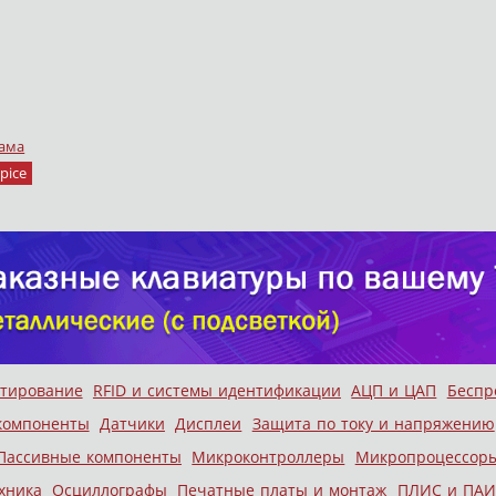
ама
pice
стирование
RFID и системы идентификации
АЦП и ЦАП
Беспр
компоненты
Датчики
Дисплеи
Защита по току и напряжению
Пассивные компоненты
Микроконтроллеры
Микропроцессор
хника
Осциллографы
Печатные платы и монтаж
ПЛИС и ПАИ