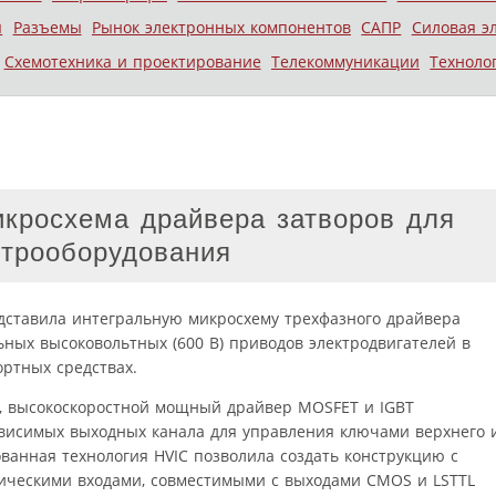
ы
Разъемы
Рынок электронных компонентов
САПР
Силовая э
Схемотехника и проектирование
Телекоммуникации
Техноло
икросхема драйвера затворов для
ктрооборудования
представила интегральную микросхему трехфазного драйвера
ьных высоковольтных (600 В) приводов электродвигателей в
ртных средствах.
, высокоскоростной мощный драйвер MOSFET и IGBT
висимых выходных канала для управления ключами верхнего 
ванная технология HVIC позволила создать конструкцию с
ческими входами, совместимыми с выходами CMOS и LSTTL