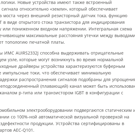
й логики. Новые устройства имеют также встроенный
 сигнала относительно «земли», который обеспечивает
ка моста через внешний резисторный датчик тока, функцию
T в виде открытого стока транзистора для индицирования
у или пониженном входном напряжении. Интегральная схема
печивающем максимальные расстояния утечки между выводами
т топологию печатной платы.
ы ИМС AUIRS2332J способна выдерживать отрицательные
м узле, которые могут возникнуть во время нормальной
ыходные драйверы устройства характеризуются буферным
 импульсные токи, что обеспечивает минимальную
Задержки распространения сигналов подобраны для упрощени
Неподсоединенный (плавающий) канал может быть использова
каналом p-типа или транзистором IGBT в конфигурации с
омобильном электрооборудовании подвергаются статическим 
нии со 100%-ной автоматической визуальной проверкой на
ездефектности продукции. Устройства сертифицированы в
артов AEC-Q101.