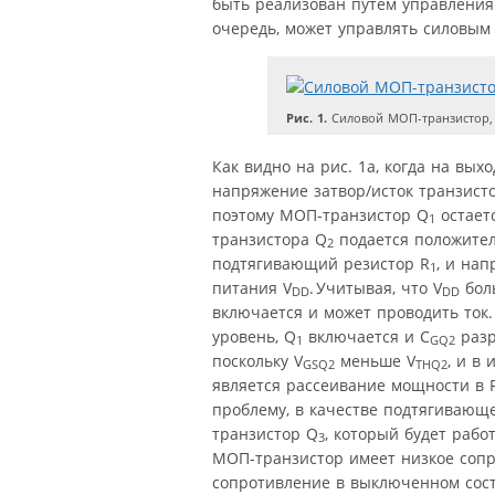
быть реализован путем управлени
очередь, может управлять силовым 
Рис. 1.
Силовой МОП-транзистор,
Как видно на рис. 1a, когда на выхо
напряжение затвор/исток транзист
поэтому МОП-транзистор Q
остает
1
транзистора Q
подается положител
2
подтягивающий резистор R
, и на
1
питания V
. Учитывая, что V
бол
DD
DD
включается и может проводить ток.
уровень, Q
включается и C
разр
1
GQ2
поскольку V
меньше V
, и в 
GSQ2
THQ2
является рассеивание мощности в 
проблему, в качестве подтягивающ
транзистор Q
, который будет раб
3
МОП-транзистор имеет низкое сопр
сопротивление в выключенном сост