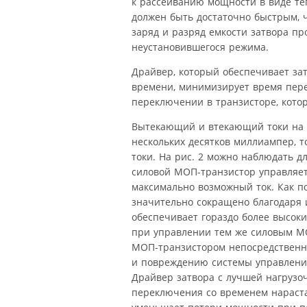
к рассеиванию мощности в виде теп
должен быть достаточно быстрым, 
заряд и разряд емкости затвора пр
неустановившегося режима.
Драйвер, который обеспечивает за
времени, минимизирует время пере
переключении в транзисторе, кото
Вытекающий и втекающий токи на 
нескольких десятков миллиампер, т
токи. На рис. 2 можно наблюдать 
силовой МОП-транзистор управляе
максимально возможный ток. Как по
значительно сокращено благодаря 
обеспечивает гораздо более высок
при управлении тем же силовым МО
МОП-транзистором непосредственн
и повреждению системы управления
Драйвер затвора с лучшей нагрузо
переключения со временем нараста