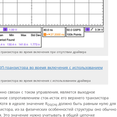
ранзистора во время включения при отсутствии драйвера
ранзистора во время включения с использованием драйвера
но связан с током управления, является выходное
ное сопротивлением сток-исток его верхнего транзистора
 Хотя в идеале значение R
должно быть равным нулю для
DS(ON)
стора, из-за физических особенностей структуры оно обычно
м. Это значение нужно учитывать в общей цепочке