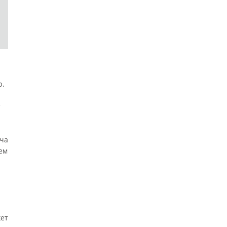
р.
т
юча
ем
ет