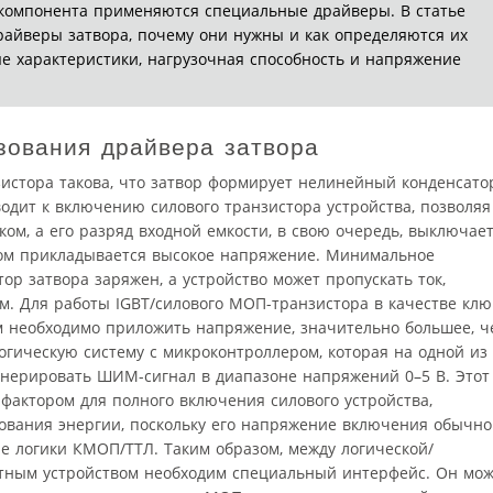
 компонента применяются специальные драйверы. В статье
драйверы затвора, почему они нужны и как определяются их
 характеристики, нагрузочная способность и напряжение
зования драйвера затвора
истора такова, что затвор формирует нелинейный конденсато
одит к включению силового транзистора устройства, позволяя
ком, а его разряд входной емкости, в свою очередь, выключае
оком прикладывается высокое напряжение. Минимальное
ор затвора заряжен, а устройство может пропускать ток,
. Для работы IGBT/силового МОП-транзистора в качестве кл
м необходимо приложить напряжение, значительно большее, ч
огическую систему с микроконтроллером, которая на одной из
енерировать ШИМ-сигнал в диапазоне напряжений 0–5 В. Этот
фактором для полного включения силового устройства,
ования энергии, поскольку его напряжение включения обычно
 логики КМОП/ТТЛ. Таким образом, между логической/
тным устройством необходим специальный интерфейс. Он мож