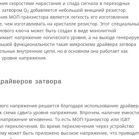
ния скоростями нарастания и спада сигнала в переходных
 затвором Q
добавляется небольшой внешний резистор.
2
ия МОП-транзистора является легкость его изготовления
е, чем изготавливать на кристалле резистор. Этот специальны
лового ключа может быть создан в виде монолитной
имает напряжение логического уровня, а на выходе генерируе
льшей функциональности такая микросхема драйвера затвора
ельные внутренние цепи, но в основном она работает как
а уровня напряжения.
райверов затвора
мого напряжения решается благодаря использованию драйвер
к схема сдвига уровня напряжения. Впрочем, наличие емкости
о напряжение мгновенно. То есть МОП-транзистор или IGBT
л переключения. Во время переключения через устройство
нему может быть приложено высокое напряжение, что приводи