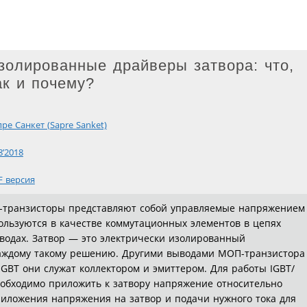
золированные драйверы затвора: что,
ак и почему?
ре Санкет (Sapre Sanket)
8’2018
F версия
-транзисторы представляют собой управляемые напряжением
пользуются в качестве коммутационных элементов в цепях
водах. Затвор — это электрически изолированный
аждому такому решению. Другими выводами МОП-транзистора
 IGBT они служат коллектором и эмиттером. Для работы IGBT/
еобходимо приложить к затвору напряжение относительно
приложения напряжения на затвор и подачи нужного тока для