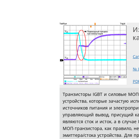
И
к
Сап
№ 
PD
Транзисторы IGBT и силовые МОП
устройства, которые зачастую ис
источников питания и электропри
управляющий вывод, присущий к
являются сток и исток, а в случае
МОП-транзистора, как правило, н
эмиттера/стока устройства. Для 