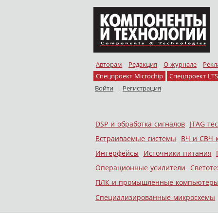
Авторам
Редакция
О журнале
Рекл
Спецпроект Microchip
Спецпроект LTS
Войти
|
Регистрация
Skip to content
DSP и обработка сигналов
JTAG те
Меню
Встраиваемые системы
ВЧ и СВЧ 
Интерфейсы
Источники питания
Операционные усилители
Светоте
ПЛК и промышленные компьютер
Специализированные микросхемы