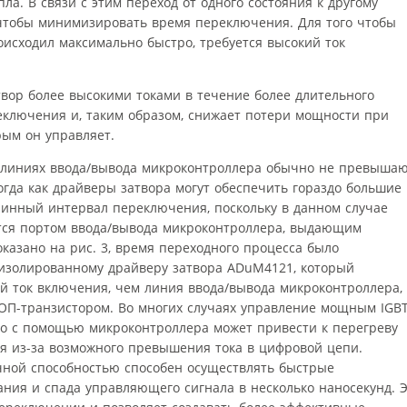
ла. В связи с этим переход от одного состояния к другому
чтобы минимизировать время переключения. Для того чтобы
оисходил максимально быстро, требуется высокий ток
твор более высокими токами в течение более длительного
ключения и, таким образом, снижает потери мощности при
рым он управляет.
линиях ввода/вывода микроконтроллера обычно не превыша
огда как драйверы затвора могут обеспечить гораздо большие
длинный интервал переключения, поскольку в данном случае
тся портом ввода/вывода микроконтроллера, выдающим
казано на рис. 3, время переходного процесса было
изолированному драйверу затвора ADuM4121, который
ий ток включения, чем линия ввода/вывода микроконтроллера,
П-транзистором. Во многих случаях управление мощным IGBT
о с помощью микроконтроллера может привести к перегреву
 из-за возможного превышения тока в цифровой цепи.
чной способностью способен осуществлять быстрые
ния и спада управляющего сигнала в несколько наносекунд. 