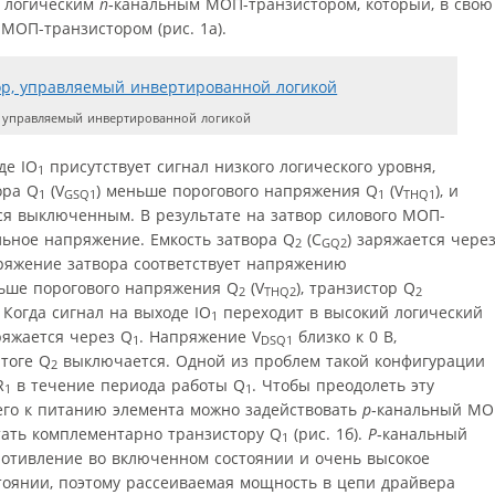
я логическим
n
‑канальным МОП-транзистором, который, в свою
МОП-транзистором (рис. 1a).
 управляемый инвертированной логикой
де IO
присутствует сигнал низкого логического уровня,
1
ора Q
(V
) меньше порогового напряжения Q
(V
), и
1
GSQ1
1
THQ1
ся выключенным. В результате на затвор силового МОП-
ьное напряжение. Емкость затвора Q
(C
) заряжается чере
2
GQ2
пряжение затвора соответствует напряжению
ьше порогового напряжения Q
(V
), транзистор Q
2
THQ2
2
 Когда сигнал на выходе IO
переходит в высокий логический
1
яжается через Q
. Напряжение V
близко к 0 В,
1
DSQ1
итоге Q
выключается. Одной из проблем такой конфигурации
2
R
в течение периода работы Q
. Чтобы преодолеть эту
1
1
его к питанию элемента можно задействовать
p
‑канальный МО
отать комплементарно транзистору Q
(рис. 1б).
P
‑канальный
1
отивление во включенном состоянии и очень высокое
оянии, поэтому рассеиваемая мощность в цепи драйвера