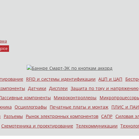
ама
pice
стирование
RFID и системы идентификации
АЦП и ЦАП
Беспр
компоненты
Датчики
Дисплеи
Защита по току и напряжению
Пассивные компоненты
Микроконтроллеры
Микропроцессор
хника
Осциллографы
Печатные платы и монтаж
ПЛИС и ПАИ
ы
Разъемы
Рынок электронных компонентов
САПР
Силовая э
Схемотехника и проектирование
Телекоммуникации
Техноло