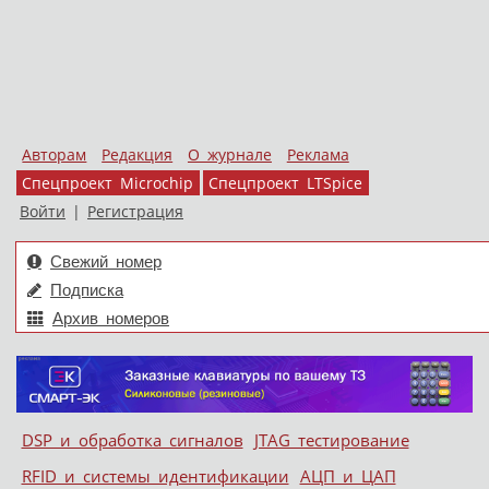
Авторам
Редакция
О журнале
Реклама
Спецпроект Microchip
Спецпроект LTSpice
Войти
|
Регистрация
Свежий номер
Подписка
Архив номеров
Skip to content
DSP и обработка сигналов
JTAG тестирование
Меню
RFID и системы идентификации
АЦП и ЦАП