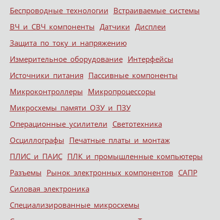
Беспроводные технологии
Встраиваемые системы
ВЧ и СВЧ компоненты
Датчики
Дисплеи
Защита по току и напряжению
Измерительное оборудование
Интерфейсы
Источники питания
Пассивные компоненты
Микроконтроллеры
Микропроцессоры
Микросхемы памяти ОЗУ и ПЗУ
Операционные усилители
Светотехника
Осциллографы
Печатные платы и монтаж
ПЛИС и ПАИС
ПЛК и промышленные компьютеры
Разъемы
Рынок электронных компонентов
САПР
Силовая электроника
Специализированные микросхемы