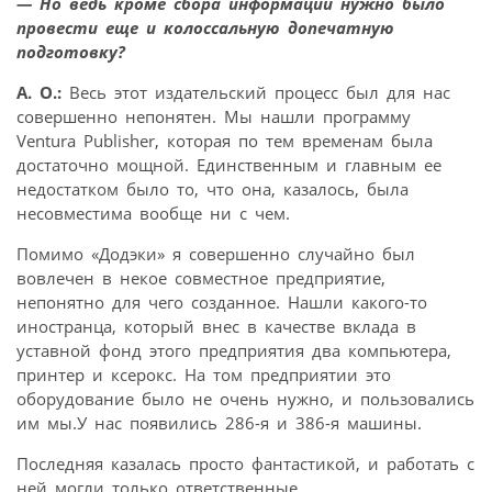
— Но ведь кроме сбора информации нужно было
провести еще и колоссальную допечатную
подготовку?
А. О.:
Весь этот издательский процесс был для нас
совершенно непонятен. Мы нашли программу
Ventura Publisher, которая по тем временам была
достаточно мощной. Единственным и главным ее
недостатком было то, что она, казалось, была
несовместима вообще ни с чем.
Помимо «Додэки» я совершенно случайно был
вовлечен в некое совместное предприятие,
непонятно для чего созданное. Нашли какого-то
иностранца, который внес в качестве вклада в
уставной фонд этого предприятия два компьютера,
принтер и ксерокс. На том предприятии это
оборудование было не очень нужно, и пользовались
им мы.У нас появились 286-я и 386-я машины.
Последняя казалась просто фантастикой, и работать с
ней могли только ответственные