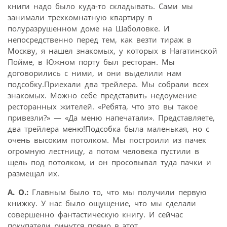
книги надо было куда-то складывать. Сами мы
занимали трехкомнатную квартиру в
полуразрушенном доме на Шаболовке. И
непосредственно перед тем, как везти тираж в
Москву, я нашел знакомых, у которых в Нагатинской
Пойме, в Южном порту был ресторан. Мы
договорились с ними, и они выделили нам
подсобку.Приехали два трейлера. Мы собрали всех
знакомых. Можно себе представить недоумение
ресторанных жителей. «Ребята, что это вы такое
привезли?» — «Да меню напечатали». Представляете,
два трейлера меню!Подсобка была маленькая, но с
очень высоким потолком. Мы построили из пачек
огромную лестницу, а потом человека пустили в
щель под потолком, и он просовывал туда пачки и
размещал их.
А. О.:
Главным было то, что мы получили первую
книжку. У нас было ощущение, что мы сделали
совершенно фантастическую книгу. И сейчас
покупатели ринутся прямо в этот