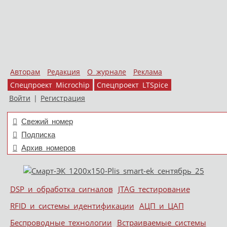
Авторам
Редакция
О журнале
Реклама
Спецпроект Microchip
Спецпроект LTSpice
Войти
|
Регистрация
Свежий номер
Подписка
Архив номеров
Skip to content
DSP и обработка сигналов
JTAG тестирование
Меню
RFID и системы идентификации
АЦП и ЦАП
Беспроводные технологии
Встраиваемые системы