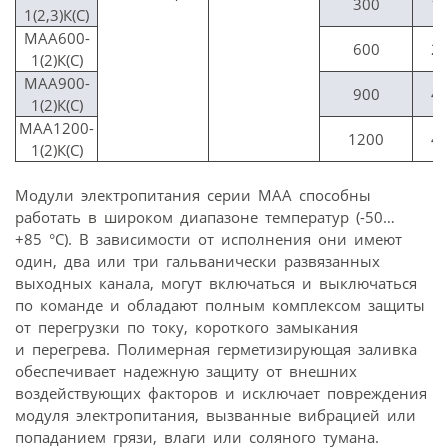
300
1,
1(2,3)К(С)
МАА600-
600
2,
1(2)К(С)
МАА900-
900
4,
1(2)К(С)
МАА1200-
1200
4,
1(2)К(С)
Модули электропитания серии МАА способны
работать в широком диапазоне температур (-50…
+85 °C). В зависимости от исполнения они имеют
один, два или три гальванически развязанных
выходных канала, могут включаться и выключаться
по команде и обладают полным комплексом защиты
от перегрузки по току, короткого замыкания
и перегрева. Полимерная герметизирующая заливка
обеспечивает надежную защиту от внешних
воздействующих факторов и исключает повреждения
модуля электропитания, вызванные вибрацией или
попаданием грязи, влаги или соляного тумана.