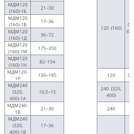
МДМ120
21–30
(160)-1Б
МДМ120
17–36
(160)-1В
0,
120 (160)
(0,
МДМ120
36–72
(160)-1Д
МДМ120
175–350
(160)-1М
МДМ120
82–154
(160)-1Н
МДМ120-
130–185
120
0,
1Р
МДМ240
240 (320,
(320,
10,5–15
0,
400)
400)-1А
МДМ240-
21–30
240
0,
1Б
МДМ240
(320,
17–36
400)-1В