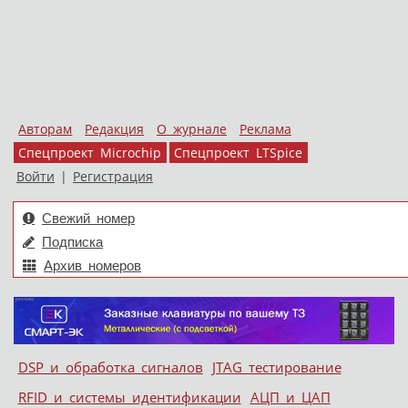
Авторам
Редакция
О журнале
Реклама
Спецпроект Microchip
Спецпроект LTSpice
Войти
|
Регистрация
Свежий номер
Подписка
Архив номеров
Skip to content
DSP и обработка сигналов
JTAG тестирование
Меню
RFID и системы идентификации
АЦП и ЦАП