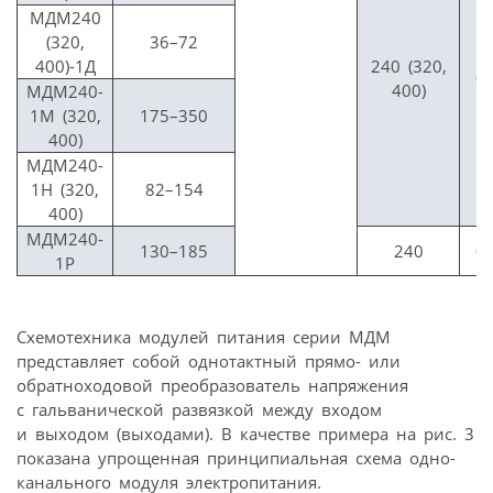
МДМ240
(320,
36–72
400)-1Д
240 (320,
0,
400)
МДМ240-
1М (320,
175–350
400)
МДМ240-
1Н (320,
82–154
400)
МДМ240-
130–185
240
0,
1Р
Схемотехника модулей питания серии МДМ
представляет собой однотактный прямо- или
обратноходовой преобразователь напряжения
с гальванической развязкой между входом
и выходом (выходами). В качестве примера на рис. 3
показана упрощенная принципиальная схема одно-
канального модуля электропитания.