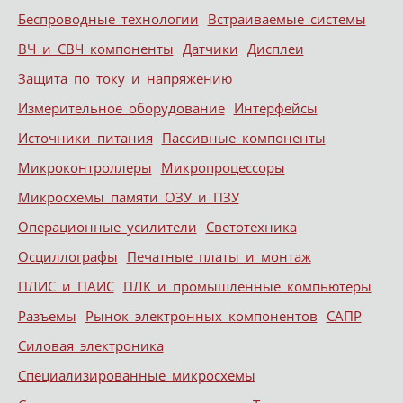
Беспроводные технологии
Встраиваемые системы
ВЧ и СВЧ компоненты
Датчики
Дисплеи
Защита по току и напряжению
Измерительное оборудование
Интерфейсы
Источники питания
Пассивные компоненты
Микроконтроллеры
Микропроцессоры
Микросхемы памяти ОЗУ и ПЗУ
Операционные усилители
Светотехника
Осциллографы
Печатные платы и монтаж
ПЛИС и ПАИС
ПЛК и промышленные компьютеры
Разъемы
Рынок электронных компонентов
САПР
Силовая электроника
Специализированные микросхемы