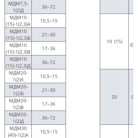
МДМ7,5-
36–72
1(2)Д
МДМ10
10,5–15
(15)-1(2,3)А
МДМ10
21–30
(15)-1(2,3)Б
0,
10 (15)
(0,
МДМ10
17–36
(15)-1(2,3)В
МДМ10
36–72
(15)-1(2,3)Д
МДМ20-
10,5–15
1(2)А
МДМ20-
21–30
1(2)Б
20
0,
МДМ20-
17–36
1(2)В
МДМ20-
36–72
1(2)Д
МДМ30
10,5–15
(40)-1(2)А