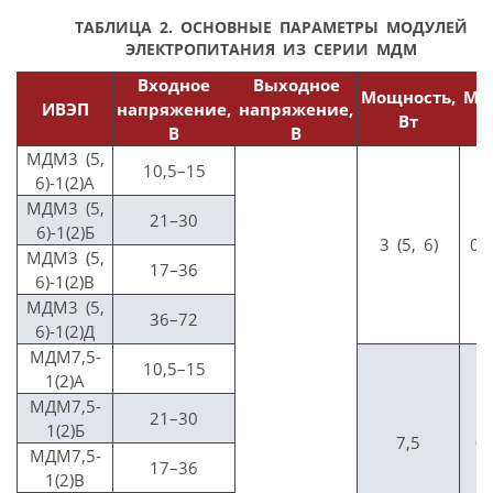
ТАБЛИЦА 2. ОСНОВНЫЕ ПАРАМЕТРЫ МОДУЛЕЙ
ЭЛЕКТРОПИТАНИЯ ИЗ СЕРИИ МДМ
Входное
Выходное
Мощность,
Мас
ИВЭП
напряжение,
напряжение,
Вт
к
В
В
МДМ3 (5,
10,5–15
6)-1(2)А
МДМ3 (5,
21–30
6)-1(2)Б
3 (5, 6)
0,
МДМ3 (5,
17–36
6)-1(2)В
МДМ3 (5,
36–72
6)-1(2)Д
МДМ7,5-
10,5–15
1(2)А
МДМ7,5-
21–30
1(2)Б
7,5
0,
МДМ7,5-
17–36
1(2)В