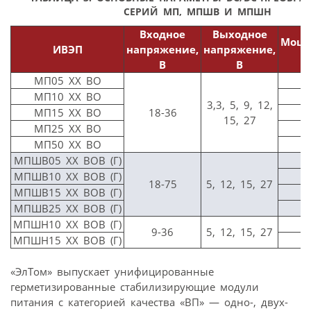
СЕРИЙ МП, МПШВ И МПШН
Входное
Выходное
Мощн
ИВЭП
напряжение,
напряжение,
В
В
В
МП05 ХХ ВО
МП10 ХХ ВО
1
3,3, 5, 9, 12,
МП15 ХХ ВО
18-36
1
15, 27
МП25 ХХ ВО
2
МП50 ХХ ВО
5
МПШВ05 ХХ ВОВ (Г)
МПШВ10 ХХ ВОВ (Г)
1
18-75
5, 12, 15, 27
МПШВ15 ХХ ВОВ (Г)
1
МПШВ25 ХХ ВОВ (Г)
2
МПШН10 ХХ ВОВ (Г)
1
9-36
5, 12, 15, 27
МПШН15 ХХ ВОВ (Г)
1
«ЭлТом» выпускает унифицированные
герметизированные стабилизирующие модули
питания с категорией качества «ВП» — одно-, двух-