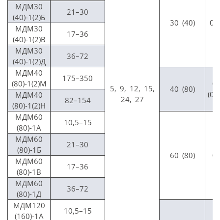
МДМ30
21–30
(40)-1(2)Б
30 (40)
0,
МДМ30
17–36
(40)-1(2)В
МДМ30
36–72
(40)-1(2)Д
МДМ40
175–350
(80)-1(2)М
0,
5, 9, 12, 15,
40 (80)
(0,
МДМ40
24, 27
82–154
(80)-1(2)Н
МДМ60
10,5–15
(80)-1А
МДМ60
21–30
(80)-1Б
60 (80)
0,
МДМ60
17–36
(80)-1В
МДМ60
36–72
(80)-1Д
МДМ120
10,5–15
(160)-1А