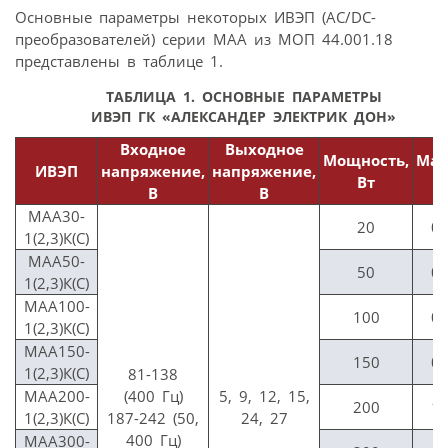
Основные параметры некоторых ИВЭП (AC/DC-
преобразователей) серии МАА из МОП 44.001.18
представлены в таблице 1.
ТАБЛИЦА 1. ОСНОВНЫЕ ПАРАМЕТРЫ
ИВЭП ГК «АЛЕКСАНДЕР ЭЛЕКТРИК ДОН»
Входное
Выходное
Мощность,
Мас
ИВЭП
напряжение,
напряжение,
Вт
к
В
В
МАА30-
20
0,
1(2,3)К(С)
МАА50-
50
0,
1(2,3)К(С)
МАА100-
100
0,
1(2,3)К(С)
МАА150-
150
0,
1(2,3)К(С)
81-138
МАА200-
(400 Гц)
5, 9, 12, 15,
200
1,
1(2,3)К(С)
187-242 (50,
24, 27
400 Гц)
МАА300-