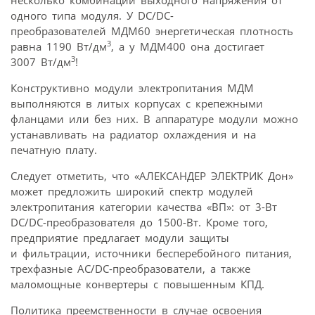
несколько комбинаций выходного напряжения от
одного типа модуля. У DC/DC-
преобразователей МДМ60 энергетическая плотность
3
равна 1190 Вт/дм
, а у МДМ400 она достигает
3
3007 Вт/дм
!
Конструктивно модули электропитания МДМ
выполняются в литых корпусах с крепежными
фланцами или без них. В аппаратуре модули можно
устанавливать на радиатор охлаждения и на
печатную плату.
Следует отметить, что «АЛЕКСАНДЕР ЭЛЕКТРИК Дон»
может предложить широкий спектр модулей
электропитания категории качества «ВП»: от 3-Вт
DC/DC-преобразователя до 1500-Вт. Кроме того,
предприятие предлагает модули защиты
и фильтрации, источники бесперебойного питания,
трехфазные AC/DC-преобразователи, а также
маломощные конвертеры с повышенным КПД.
Политика преемственности в случае освоения