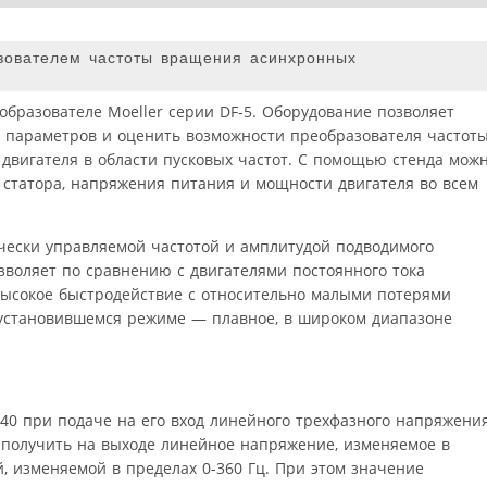
зователем частоты вращения асинхронных
образователе Moeller серии DF-5. Оборудование позволяет
о параметров и оценить возможности преобразователя частот
вигателя в области пусковых частот. С помощью стенда мож
 статора, напряжения питания и мощности двигателя во всем
чески управляемой частотой и амплитудой подводимого
зволяет по сравнению с двигателями постоянного тока
высокое быстродействие с относительно малыми потерями
 установившемся режиме — плавное, в широком диапазоне
40 при подаче на его вход линейного трехфазного напряжени
о получить на выходе линейное напряжение, изменяемое в
й, изменяемой в пределах 0-360 Гц. При этом значение