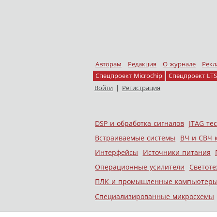
Авторам
Редакция
О журнале
Рекл
Спецпроект Microchip
Спецпроект LTS
Войти
|
Регистрация
Skip to content
DSP и обработка сигналов
JTAG те
Меню
Встраиваемые системы
ВЧ и СВЧ 
Интерфейсы
Источники питания
Операционные усилители
Светоте
ПЛК и промышленные компьютер
Специализированные микросхемы