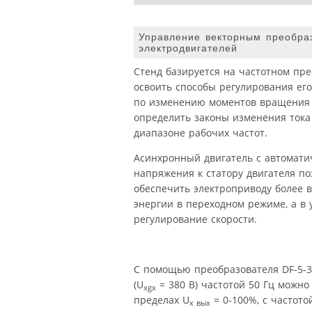
Управление векторным преобра
электродвигателей
Стенд базируется на частотном пре
освоить способы регулирования ег
по изменению моментов вращения д
определить законы изменения тока
диапазоне рабочих частот.
Асинхронный двигатель с автомати
напряжения к статору двигателя по
обеспечить электроприводу более 
энергии в переходном режиме, а в
регулирование скорости.
С помощью преобразователя DF-5-3
(U
= 380 В) частотой 50 Гц можн
xgx
пределах U
= 0-100%, с частото
x вых