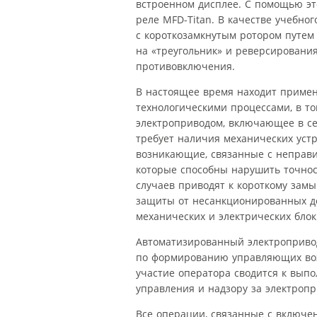
встроенном дисплее. С помощью э
реле MFD-Titan. В качестве учебно
с короткозамкнутым ротором путем
на «треугольник» и реверсировани
противовключения.
В настоящее время находит приме
технологическими процессами, в т
электроприводом, включающее в себ
требует наличия механических уст
возникающие, связанные с неправи
которые способны нарушить точнос
случаев приводят к короткому замы
защиты от несанкционированных д
механических и электрических блок
Автоматизированный электропривод
по формированию управляющих воз
участие оператора сводится к вып
управления и надзору за электроп
Все операции, связанные с включе