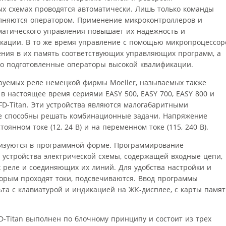
ых схемах проводятся автоматически. Лишь только команды
полняются оператором. Применение микроконтроллеров и
матического управления повышает их надежность и
кации. В то же время управление с помощью микропроцессор
ения в их память соответствующих управляющих программ, а
о подготовленные операторы высокой квалификации.
руемых реле немецкой фирмы Moeller, называемых также
 настоящее время сериями EASY 500, EASY 700, EASY 800 и
-Titan. Эти устройства являются малогабаритными
 способны решать комбинационные задачи. Напряжение
оянном токе (12, 24 В) и на переменном токе (115, 240 В).
лизуются в программной форме. Программирование
 устройства электрической схемы, содержащей входные цепи,
х реле и соединяющих их линий. Для удобства настройки и
торым проходят токи, подсвечиваются. Ввод программы
ьта с клавиатурой и индикацией на ЖК-дисплее, с карты памя
Titan выполнен по блочному принципу и состоит из трех