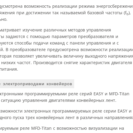
едусмотрена возможность реализации режима энергосбережени
жения при достижении так называемой базовой частоты (f
),
b
ьно.
матривает изучение различных методов управления
ты задаются с помощью параметров преобразователя и
уются способы подачи команд с панели управления и с
й. В преобразователе предусмотрена возможности реализаци
которая позволяет увеличивать величину выходного напряжени
и низких частот. Производится снятие характеристик двигателя
питания.
е электроприводами конвейеров
ектронными программируемыми реле серий EASY и MFD-Titan
 ситуацию управления двигателями конвейерных лент.
озможности электронных программируемых реле серии EASY и
дного пуска трех конвейерных лент в различных направления
ируемым реле MFD-Titan с возможностью визуализации на