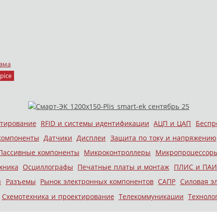
ама
pice
стирование
RFID и системы идентификации
АЦП и ЦАП
Беспр
компоненты
Датчики
Дисплеи
Защита по току и напряжению
Пассивные компоненты
Микроконтроллеры
Микропроцессор
хника
Осциллографы
Печатные платы и монтаж
ПЛИС и ПАИ
ы
Разъемы
Рынок электронных компонентов
САПР
Силовая э
Схемотехника и проектирование
Телекоммуникации
Техноло