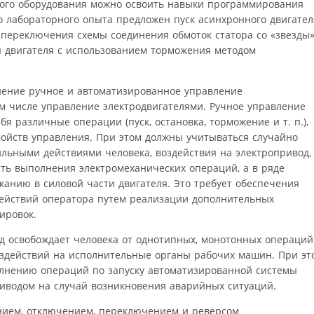
того оборудования можно освоить навыки программирования
го лабораторного опыта предложен пуск асинхронного двигател
 переключения схемы соединения обмоток статора со «звезды
я двигателя с использованием торможения методом
нение ручное и автоматизированное управление
ом числе управление электродвигателями. Ручное управление
я различные операции (пуск, остановка, торможение и т. п.),
ройств управления. При этом должны учитываться случайно
льными действиями человека, воздействия на электропривод,
ть выполнения электромеханических операций, а в ряде
канию в силовой части двигателя. Это требует обеспечения
ействий оператора путем реализации дополнительных
ировок.
 освобождает человека от однотипных, монотонных операций
действий на исполнительные органы рабочих машин. При эт
олнению операций по запуску автоматизированной системы
риводом на случай возникновения аварийных ситуаций.
нием, отключением, переключением и реверсом