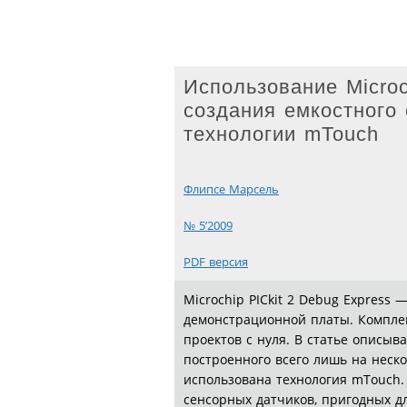
Использование Microc
создания емкостного
технологии mTouch
Флипсе Марсель
№ 5’2009
PDF версия
Microchip PICkit 2 Debug Express 
демонстрационной платы. Комплек
проектов с нуля. В статье описыв
построенного всего лишь на неск
использована технология mTouch.
сенсорных датчиков, пригодных д