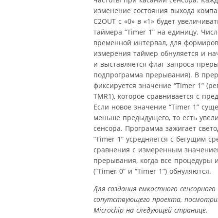
изменение состояния выхода компа
C2OUT с «0» в «1» будет увеличива
таймера “Timer 1” на единицу. Чи
временной интервал, для формирова
измерения таймер обнуляется и нач
и выставляется флаг запроса прер
подпрограмма прерывания). В пре
фиксируется значение “Timer 1” (ре
TMR1), которое сравнивается с пр
Если новое значение “Timer 1” сущ
меньше предыдущего, то есть увели
сенсора. Программа зажигает свет
“Timer 1” усредняется с бегущим ср
сравнения с измеренным значение
прерывания, когда все процедуры 
(“Timer 0” и “Timer 1”) обнуляются.
Для создания емкостного сенсорного
сопутствующего проекта, посмотри
Microchip на следующей странице.