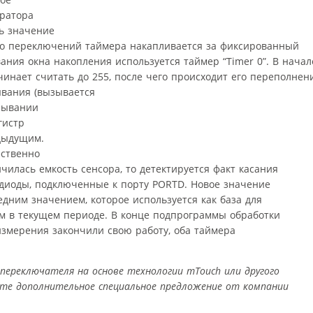
ратора
ть значение
сло переключений таймера накапливается за фиксированный
ния окна накопления используется таймер “Timer 0”. В начал
инает считать до 255, после чего происходит его переполнен
ывания (вызывается
рывании
гистр
едыдущим.
ественно
чилась емкость сенсора, то детектируется факт касания
одиоды, подключенные к порту PORTD. Новое значение
едним значением, которое используется как база для
м в текущем периоде. В конце подпрограммы обработки
измерения закончили свою работу, оба таймера
 переключателя на основе технологии mTouch или другого
те дополнительное специальное предложение от компании