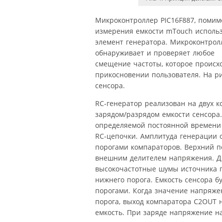
Микроконтроллер PIC16F887, помимо
измерения емкости mTouch использ
элемент генератора. Микроконтрол
обнаруживает и проверяет любое
смещение частоты, которое происх
прикосновении пользователя. На ри
сенсора.
RC-генератор реализован на двух к
зарядом/разрядом емкости сенсора.
определяемой постоянной времени
RC-цепочки. Амплитуда генерации
порогами компараторов. Верхний п
внешним делителем напряжения. Д
высокочастотные шумы источника 
нижнего порога. Емкость сенсора б
порогами. Когда значение напряже
порога, выход компаратора C2OUT н
емкость. При заряде напряжение н