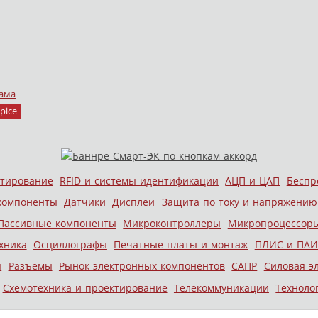
ама
pice
стирование
RFID и системы идентификации
АЦП и ЦАП
Беспр
компоненты
Датчики
Дисплеи
Защита по току и напряжению
Пассивные компоненты
Микроконтроллеры
Микропроцессор
хника
Осциллографы
Печатные платы и монтаж
ПЛИС и ПАИ
ы
Разъемы
Рынок электронных компонентов
САПР
Силовая э
Схемотехника и проектирование
Телекоммуникации
Техноло