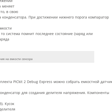
тижении
а меняет
то, в свою
да конденсатора. При достижении нижнего порога компаратор
емкости
 то система помнит последнее состояние (заряд или
аряда
ния на емкости сенсора
плекта PICkit 2 Debug Express можно собрать емкостной датчи
конденсатор для создания делителя напряжения. Компоненты
). Кусок
делителя