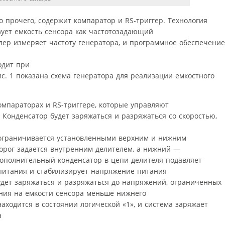
 прочего, содержит компаратор и RS-триггер. Технология
ует емкость сенсора как частотозадающий
лер измеряет частоту генератора, и программное обеспечение
одит при
с. 1 показана схема генератора для реализации емкостного
омпараторах и RS-триггере, которые управляют
 Конденсатор будет заряжаться и разряжаться со скоростью,
 ограничивается установленными верхним и нижним
орог задается внутренним делителем, а нижний —
ополнительный конденсатор в цепи делителя подавляет
питания и стабилизирует напряжение питания
удет заряжаться и разряжаться до напряжений, ограниченных
ния на емкости сенсора меньше нижнего
аходится в состоянии логической «1», и система заряжает
а