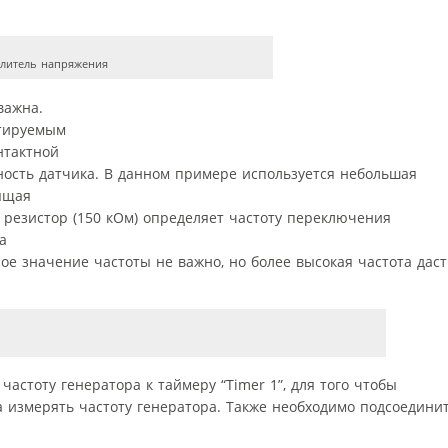
Делитель напряжения
важна.
ктируемым
нтактной
ность датчика. В данном примере используется небольшая
ящая
й резистор (150 кОм) определяет частоту переключения
а
ное значение частоты не важно, но более высокая частота даст
астоту генератора к таймеру “Timer 1”, для того чтобы
 измерять частоту генератора. Также необходимо подсоедини