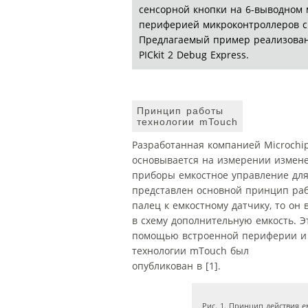
сенсорной кнопки на 6-выводном 
периферией микроконтроллеров ср
Предлагаемый пример реализован 
PICkit 2 Debug Express.
Принцип работы
технологии mTouch
Разработанная компанией Microchi
основывается на измерении измене
приборы емкостное управление для 
представлен основной принцип раб
палец к емкостному датчику, то он 
в схему дополнительную емкость. Э
помощью встроенной периферии и
технологии mTouch был
опубликован в [1].
Рис. 1. Принцип действия 