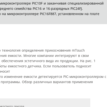
микроконтроллере PIC10F и заканчивая специализированной
еднего семейства PIC16 и 16-разрядных PIC24FJ.
на микроконтроллере PIC16F887, установленном на плате
p технология определения прикосновения mTouch
ния емкости. Многие компании интегрируют в свои
обеспечения эстетичного вида их продукции. На рис. 1
оты емкостного датчика. Если пользователь подносит
вносит
то изменение емкости детектируется PIC-микроконтроллером с
 программы. Обзор различных вариантов применения
емкостного сенсора