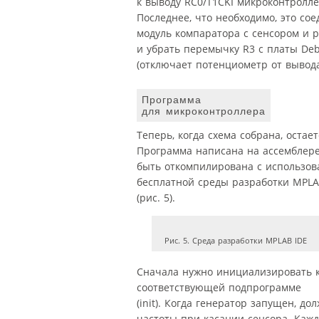
к выводу RC0/T1CKI микроконтролле
Последнее, что необходимо, это со
модуль компаратора с сенсором и 
и убрать перемычку R3 с платы Deb
(отключает потенциометр от вывода
Программа
для микроконтроллера
Теперь, когда схема собрана, оста
Программа написана на ассемблере
быть откомпилирована с использо
бесплатной среды разработки MPLA
(рис. 5).
Рис. 5. Среда разработки MPLAB IDE
Сначала нужно инициализировать 
соответствующей подпрограмме
(init). Когда генератор запущен, д
частоты при касании сенсора. Каж