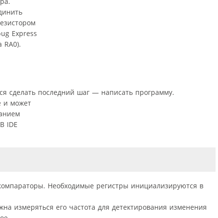
ра.
единить
резистором
ug Express
 RA0).
ется сделать последний шаг — написать программу.
 и может
ванием
B IDE
компараторы. Необходимые регистры инициализируются в
олжна измеряться его частота для детектирования изменения
дое