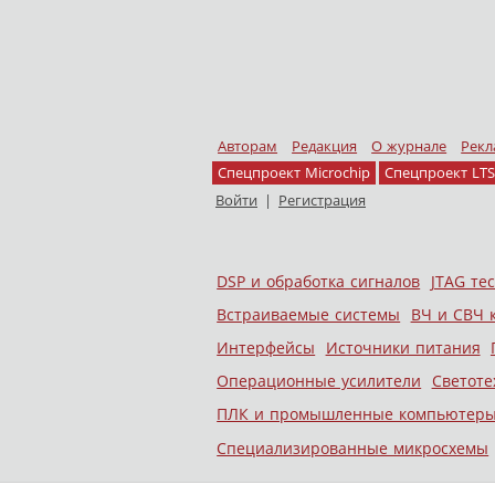
Авторам
Редакция
О журнале
Рекл
Спецпроект Microchip
Спецпроект LTS
Войти
|
Регистрация
Skip to content
DSP и обработка сигналов
JTAG те
Меню
Встраиваемые системы
ВЧ и СВЧ 
Интерфейсы
Источники питания
Операционные усилители
Светоте
ПЛК и промышленные компьютер
Специализированные микросхемы