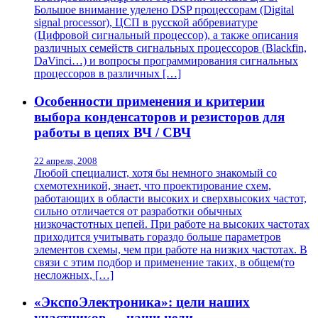
Большое внимание уделено DSP процессорам (Digital
signal processor), ЦСП в русской аббревиатуре
(Цифровой сигнальный процессор), а также описания
различных семейств сигнальных процессоров (Blackfin,
DaVinci…) и вопросы программирования сигнальных
процессоров в различных […]
Особенности применения и критерии
выбора конденсаторов и резисторов для
работы в цепях ВЧ / СВЧ
22 апреля, 2008
Любой специалист, хотя бы немного знакомый со
схемотехникой, знает, что проектирование схем,
работающих в области высоких и сверхвысоких частот,
сильно отличается от разработки обычных
низкочастотных цепей. При работе на высоких частотах
приходится учитывать гораздо больше параметров
элементов схемы, чем при работе на низких частотах. В
связи с этим подбор и применение таких, в общем(то
несложных, […]
«ЭкспоЭлектроника»: цели наших
участников — наши цели