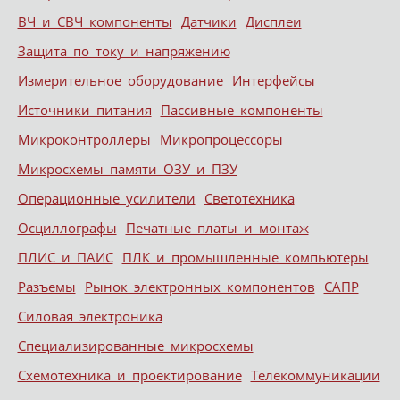
ВЧ и СВЧ компоненты
Датчики
Дисплеи
Защита по току и напряжению
Измерительное оборудование
Интерфейсы
Источники питания
Пассивные компоненты
Микроконтроллеры
Микропроцессоры
Микросхемы памяти ОЗУ и ПЗУ
Операционные усилители
Светотехника
Осциллографы
Печатные платы и монтаж
ПЛИС и ПАИС
ПЛК и промышленные компьютеры
Разъемы
Рынок электронных компонентов
САПР
Силовая электроника
Специализированные микросхемы
Схемотехника и проектирование
Телекоммуникации