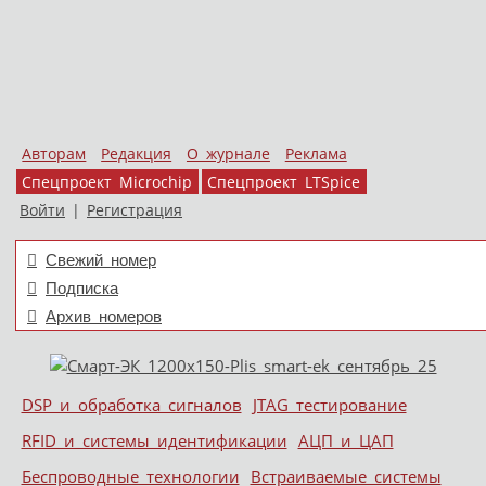
Авторам
Редакция
О журнале
Реклама
Спецпроект Microchip
Спецпроект LTSpice
Войти
|
Регистрация
Свежий номер
Подписка
Архив номеров
Skip to content
DSP и обработка сигналов
JTAG тестирование
Меню
RFID и системы идентификации
АЦП и ЦАП
Беспроводные технологии
Встраиваемые системы