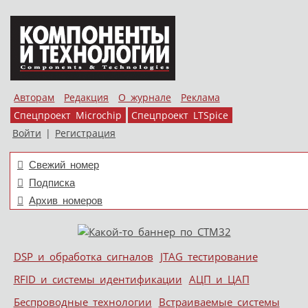
Авторам
Редакция
О журнале
Реклама
Спецпроект Microchip
Спецпроект LTSpice
Войти
|
Регистрация
Свежий номер
Подписка
Архив номеров
Skip to content
DSP и обработка сигналов
JTAG тестирование
Меню
RFID и системы идентификации
АЦП и ЦАП
Беспроводные технологии
Встраиваемые системы