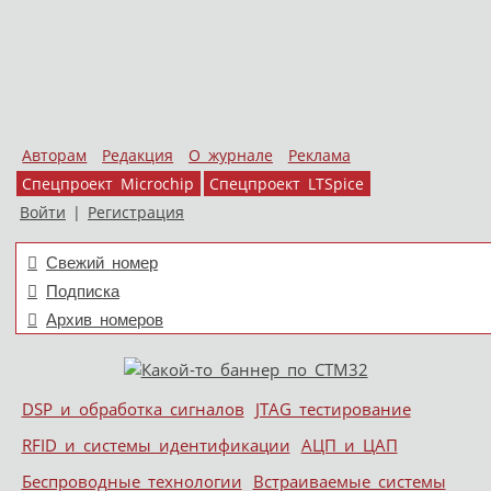
Авторам
Редакция
О журнале
Реклама
Спецпроект Microchip
Спецпроект LTSpice
Войти
|
Регистрация
Свежий номер
Подписка
Архив номеров
Skip to content
DSP и обработка сигналов
JTAG тестирование
Меню
RFID и системы идентификации
АЦП и ЦАП
Беспроводные технологии
Встраиваемые системы