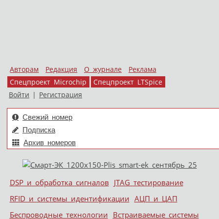
Авторам
Редакция
О журнале
Реклама
Спецпроект Microchip
Спецпроект LTSpice
Войти
|
Регистрация
Свежий номер
Подписка
Архив номеров
Skip to content
DSP и обработка сигналов
JTAG тестирование
Меню
RFID и системы идентификации
АЦП и ЦАП
Беспроводные технологии
Встраиваемые системы