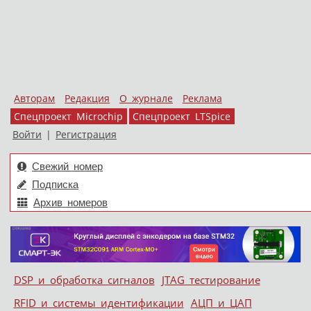
Авторам
Редакция
О журнале
Реклама
Спецпроект Microchip
Спецпроект LTSpice
Войти
|
Регистрация
Свежий номер
Подписка
Архив номеров
Skip to content
DSP и обработка сигналов
JTAG тестирование
Меню
RFID и системы идентификации
АЦП и ЦАП