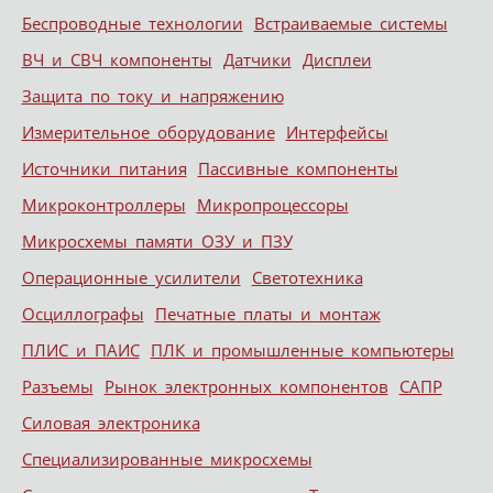
Беспроводные технологии
Встраиваемые системы
ВЧ и СВЧ компоненты
Датчики
Дисплеи
Защита по току и напряжению
Измерительное оборудование
Интерфейсы
Источники питания
Пассивные компоненты
Микроконтроллеры
Микропроцессоры
Микросхемы памяти ОЗУ и ПЗУ
Операционные усилители
Светотехника
Осциллографы
Печатные платы и монтаж
ПЛИС и ПАИС
ПЛК и промышленные компьютеры
Разъемы
Рынок электронных компонентов
САПР
Силовая электроника
Специализированные микросхемы