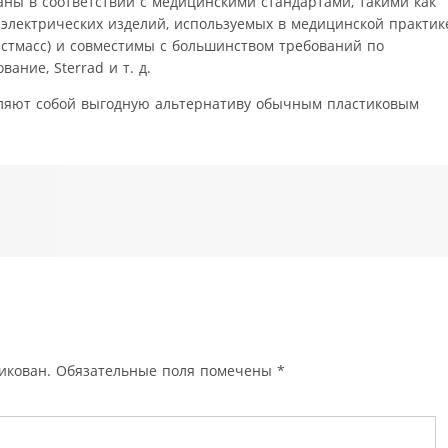
аны в соответствии с медицинскими стандартами, такими как
 электрических изделий, используемых в медицинской практике
астмасс) и совместимы с большинством требований по
ание, Sterrad и т. д.
вляют собой выгодную альтернативу обычным пластиковым
икован.
Обязательные поля помечены
*