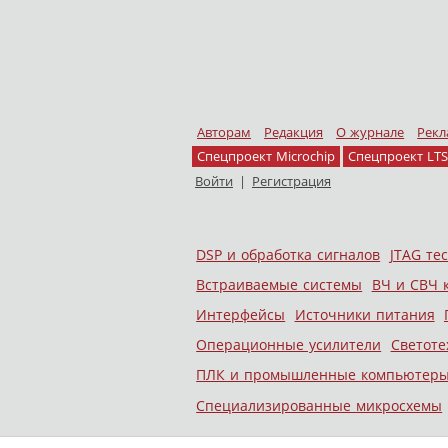
Авторам
Редакция
О журнале
Рекл
Спецпроект Microchip
Спецпроект LTS
Войти
|
Регистрация
Skip to content
DSP и обработка сигналов
JTAG те
Меню
Встраиваемые системы
ВЧ и СВЧ 
Интерфейсы
Источники питания
Операционные усилители
Светоте
ПЛК и промышленные компьютер
Специализированные микросхемы