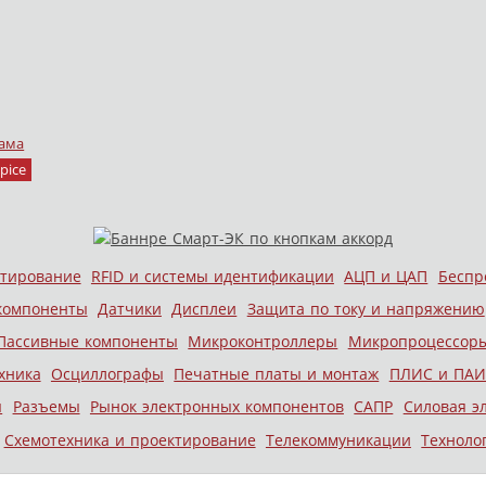
ама
pice
стирование
RFID и системы идентификации
АЦП и ЦАП
Беспр
компоненты
Датчики
Дисплеи
Защита по току и напряжению
Пассивные компоненты
Микроконтроллеры
Микропроцессор
хника
Осциллографы
Печатные платы и монтаж
ПЛИС и ПАИ
ы
Разъемы
Рынок электронных компонентов
САПР
Силовая э
Схемотехника и проектирование
Телекоммуникации
Техноло