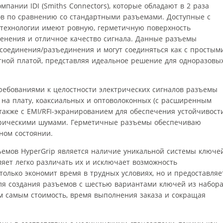
пании IDI (Smiths Connectors), которые обладают в 2 раза
ов по сравнению со стандартными разъемами. Доступные с
 технологии имеют ровную, герметичную поверхность
ленения и отличное качество сигнала. Данные разъемы
 соединения/разъединения и могут соединяться как с простым
атной платой, представляя идеальное решение для одноразовы
ебованиями к целостности электрических сигналов разъемы
 на плату, коаксиальных и оптоволоконных (с расширенным
также с EMI/RFI-экранированием для обеспечения устойчивост
ктрическими шумами. Герметичные разъемы обеспечиваю
ном состоянии.
емов HyperGrip является наличие уникальной системы ключе
ляет легко различать их и исключает возможность
только экономит время в трудных условиях, но и предоставляе
ля создания разъемов с шестью вариантами ключей из набор
м самым стоимость, время выполнения заказа и сокращая