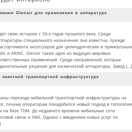
ании Glenair для применения в аппаратуре
дет свою историю с 50‑х годов прошлого века. Среди
ппаратуры специального назначения она известна, прежде
 ассортимента аксессуаров для цилиндрических и прямоугольн
IL и ARINC. Glenair также один из ведущих мировых
ответственных применений. Среди направлений, которые
единительные решения для космической аппаратуры. Завод […
к пакетной транспортной инфраструктуре
чины перехода мобильной транспортной инфраструктуры на
прос, почему операторам понадобился новый подход в топологии
 на базе TDM. До недавнего времени мобильные сети
осовой связи и SMS. Однако с введением новых услуг по
]