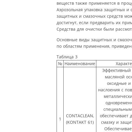
веществ также применяется в проц
Аэрозольная упаковка защитных и 
защитных и смазочных средств мож
достигнут, если предварить их пр
Средства для очистки были рассмот
Основные виды защитных и смазочн
по областям применения, приведены
Таблица 3
№
Наименование
Характ
Эффективный 
масляной ос
оксидные и
наслоения с по
металлически
одновременн
специальным
CONTACLEAN,
обеспечивает 
1
(KONTAKT 61)
смазку и защи
Обеспечивае