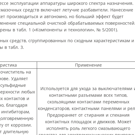
ессе эксплуатации аппаратуры широкого спектра назначения.
смазочных средств включает летучие разбавители. Нанесение
ет производиться и автономно, но больший эффект будет
именение специальной очисткой обрабатываемых поверхностей
рены в табл. 1 («Компоненты и технологии», № 5/2001).
ых средств, сгруппированных по сходным характеристикам и
 в табл. 3.
еристика
Применение
очиститель на
нове. Удаляет
 сульфидные
Используется для ухода за выключателями 
верхности любых
контактными разъемами всех типов,
х контактов и
скользящими контактами переменных
о, благодаря
конденсаторов, контактными панелями и рел
 ингибиторам,
Предохраняет от стирания и спекания
долговременную
контактных площадок и движков. Может
ту от коррозии.
исполнять роль легкого смазывающего
т длительную
средства для электромеханических приводн