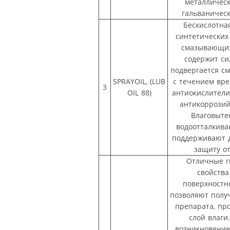
металличес
гальваничес
Бескислотна
синтетических
смазывающих
содержит си
подвергается с
SPRAYOIL, (LUB
с течением вр
3
OIL 88)
антиокислители
антикоррозий
Влаговыт
водоотталкив
поддерживают 
защиту о
Отличные 
свойства
поверхностн
позволяют полу
препарата, п
слой влаги
возникновение