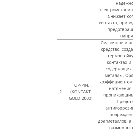
надежно
электромеханич
Снижает со
контакта, приво
предотвращ
напр
Смазочное и а
средство, соз
термостойк
контактах и
содержащих
металлы. Об
коэффициентом
TOP-PIN,
натяжения
2
(KONTAKT
проникающим
GOLD 2000)
Предот
антикоррози
поврежден
драгметаллов, а
возможнос