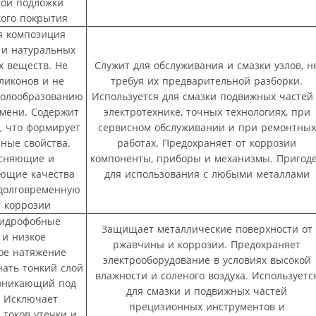
кой подложки
кого покрытия
я композиция
 и натуральных
 веществ. Не
Служит для обслуживания и смазки узлов, н
ликонов и не
требуя их предварительной разборки.
молообразованию
Используется для смазки подвижных частей
емени. Содержит
электротехнике, точных технологиях, при
, что формирует
сервисном обслуживании и при ремонтных
ные свойства.
работах. Предохраняет от коррозии
есняющие и
компоненты, приборы и механизмы. Пригод
ающие качества
для использования с любыми металлами
долговременную
т коррозии
гидрофобные
Защищает металлические поверхности от
 и низкое
ржавчины и коррозии. Предохраняет
ое натяжение
электрооборудование в условиях высокой
чать тонкий слой
влажности и соленого воздуха. Используетс
роникающий под
для смазки и подвижных частей
. Исключает
прецизионных инструментов и
 токов утечки и