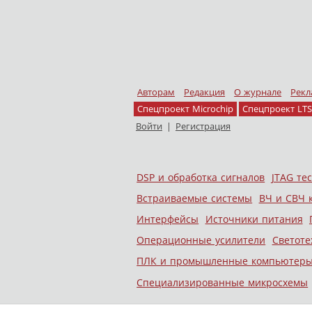
Авторам
Редакция
О журнале
Рекл
Спецпроект Microchip
Спецпроект LTS
Войти
|
Регистрация
Skip to content
DSP и обработка сигналов
JTAG те
Меню
Встраиваемые системы
ВЧ и СВЧ 
Интерфейсы
Источники питания
Операционные усилители
Светоте
ПЛК и промышленные компьютер
Специализированные микросхемы