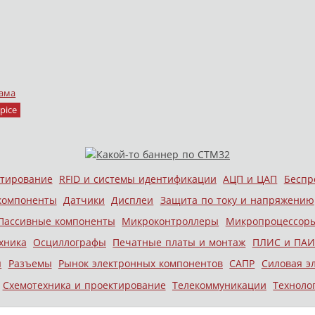
ама
pice
стирование
RFID и системы идентификации
АЦП и ЦАП
Беспр
компоненты
Датчики
Дисплеи
Защита по току и напряжению
Пассивные компоненты
Микроконтроллеры
Микропроцессор
хника
Осциллографы
Печатные платы и монтаж
ПЛИС и ПАИ
ы
Разъемы
Рынок электронных компонентов
САПР
Силовая э
Схемотехника и проектирование
Телекоммуникации
Техноло