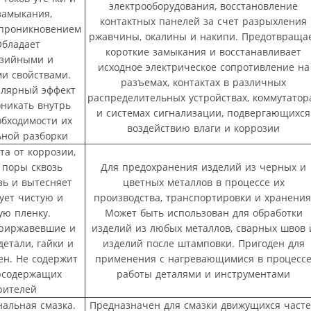
электрооборудования, восстановление
замыкания,
контактных панелей за счет разрыхления
 проникновением
ржавчины, окалины и накипи. Предотвраща
Обладает
короткие замыкания и восстанавливает
озийными и
исходное электрическое сопротивление на
и свойствами.
разъемах, контактах в различных
ллярный эффект
распределительных устройствах, коммутатор
оникать внутрь
и системах сигнализации, подвергающихся
обходимости их
воздействию влаги и коррозии
ьной разборки
та от коррозии,
 поры сквозь
Для предохранения изделий из черных и
зь и вытесняет
цветных металлов в процессе их
зует чистую и
производства, транспортировки и хранения
ую пленку.
Может быть использован для обработки
приржавевшие и
изделий из любых металлов, сварных швов 
етали, гайки и
изделий после штамповки. Пригоден для
ен. Не содержит
применения с нагревающимися в процесс
орсодержащих
работы деталями и инструментами
рителей
альная смазка.
Предназначен для смазки движущихся част