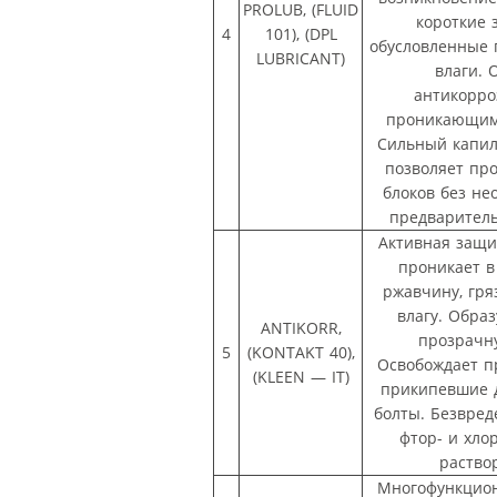
PROLUB, (FLUID
короткие 
4
101), (DPL
обусловленные
LUBRICANT)
влаги. 
антикорр
проникающим
Сильный капи
позволяет пр
блоков без не
предварител
Активная защи
проникает в
ржавчину, гря
влагу. Обра
ANTIKORR,
прозрачн
5
(KONTAKT 40),
Освобождает 
(KLEEN — IT)
прикипевшие д
болты. Безвред
фтор- и хл
раство
Многофункцион