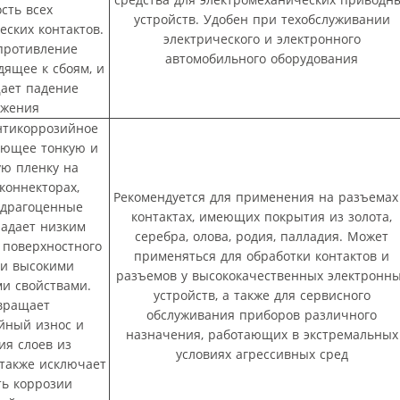
сть всех
устройств. Удобен при техобслуживании
еских контактов.
электрического и электронного
противление
автомобильного оборудования
дящее к сбоям, и
ает падение
яжения
нтикоррозийное
дающее тонкую и
ую пленку на
 коннекторах,
Рекомендуется для применения на разъемах
 драгоценные
контактах, имеющих покрытия из золота,
ладает низким
серебра, олова, родия, палладия. Может
 поверхностного
применяться для обработки контактов и
 и высокими
разъемов у высококачественных электронн
и свойствами.
устройств, а также для сервисного
вращает
обслуживания приборов различного
йный износ и
назначения, работающих в экстремальных
ия слоев из
условиях агрессивных сред
 также исключает
ть коррозии