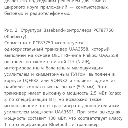
делает его подходящим решением для самого
широкого круга приложений — компьютерных,
бытовых и радиотелефонных.
Рис. 2. Структура Baseband-контроллера PCF87750
(Blueberry)
Совместно с PCF87750 используется
однокристальный трансивер UAA3558, который
выполнен на основе DECT RF-чипа Philips. UAA3558
построен по схеме с низкой ПЧ (N-ZIF),
интегрированным балансным малошумящим
усилителем и симметричным ГУН’ом, выполнен в
корпусе LQFP32 или VQFN32 и является одним из
наиболее компактных на рынке (5ґ5 мм). Этот
трансивер имеет выходную мощность 2,5 мВт (класс
2 по спецификации BT), но возможно также
использование этого трансивера с дополнительным
усилителем мощности UAA3591. При этом выходная
мощность составит 100 мВт, что соответствует классу
1 по спецификации Bluetooth, и трансивер,