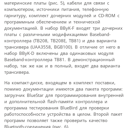
материнские платы (рис. 5), кабели для связи с
компьютером, источники питания, телефонную
гарнитуру, комплект дочерних модулей и CD-ROM с
программным обеспечением и технической
документацией. В набор BByK-F входят три дочерних
платы с различными модификациями Baseband-
контроллера (TB208, TB208E, TB81) и два варианта
трансивера (UAA3558, BGB100). В отличие от него в
набор BByK-D включены два одинаковых модуля
Baseband-контроллера TB81. В демонстрационный
набор, так же как и в полный, входят два варианта
трансивера.
На компакт-диске, входящем в комплект поставки,
помимо документации имеются два пакета программ:
загрузчик BlueStar для программирования внутренней
и дополнительной flash-памяти контроллера и
программа тестирования BlueBird для проверки
работоспособности устройства в целом. Второй пакет
программ позволяет также проверить качество
Bluetooth-соединения (рис. 6).