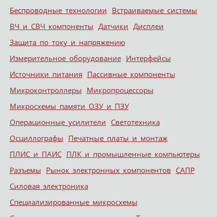
Беспроводные технологии
Встраиваемые системы
ВЧ и СВЧ компоненты
Датчики
Дисплеи
Защита по току и напряжению
Измерительное оборудование
Интерфейсы
Источники питания
Пассивные компоненты
Микроконтроллеры
Микропроцессоры
Микросхемы памяти ОЗУ и ПЗУ
Операционные усилители
Светотехника
Осциллографы
Печатные платы и монтаж
ПЛИС и ПАИС
ПЛК и промышленные компьютеры
Разъемы
Рынок электронных компонентов
САПР
Силовая электроника
Специализированные микросхемы