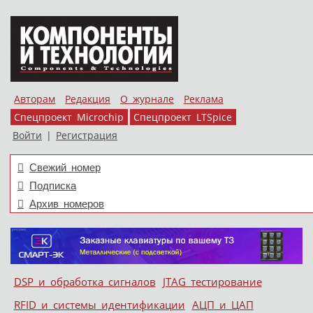
Авторам
Редакция
О журнале
Реклама
Спецпроект Microchip
Спецпроект LTSpice
Войти
|
Регистрация
Свежий номер
Подписка
Архив номеров
Skip to content
DSP и обработка сигналов
JTAG тестирование
Меню
RFID и системы идентификации
АЦП и ЦАП