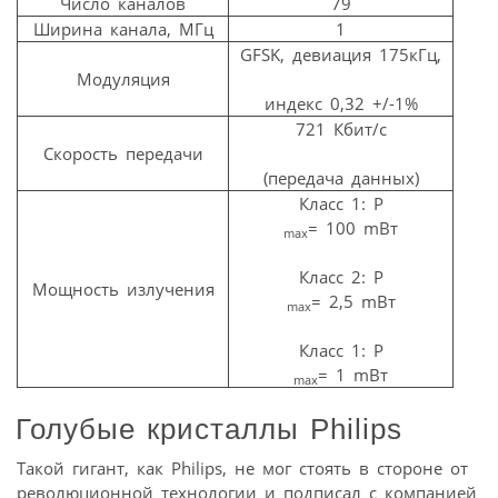
Число каналов
79
Ширина канала, МГц
1
GFSK, девиация 175кГц,
Модуляция
индекс 0,32 +/-1%
721 Кбит/с
Скорость передачи
(передача данных)
Класс 1: P
= 100 mBт
max
Класс 2: P
Мощность излучения
= 2,5 mBт
max
Класс 1: P
= 1 mBт
max
Голубые кристаллы Philips
Такой гигант, как Philips, не мог стоять в стороне от
революционной технологии и подписал с компанией