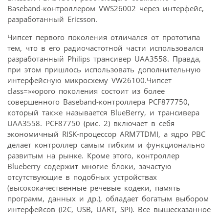
Baseband-контроллером VWS26002 через интерфейс,
разработанный Ericsson.
Чипсет первого поколения отличался от прототипа
тем, что в его радиочастотной части использовался
разработанный Philips трансивер UAA3558. Правда,
при этом пришлось использовать дополнительную
интерфейсную микросхему VW26100.Чипсет
class=»»орого поколения состоит из более
совершенного Baseband-контроллера PCF877750,
который также называется BlueBerry, и трансивера
UAA3558. PCF87750 (рис. 2) включает в себя
экономичный RISK-процессор ARM7TDMI, а ядро PBC
делает контроллер самым гибким и функционально
развитым на рынке. Кроме этого, контроллер
Blueberry содержит многие блоки, зачастую
отсутствующие в подобных устройствах
(высококачественные речевые кодеки, память
программ, данных и др.), обладает богатым выбором
интерфейсов (I2C, USB, UART, SPI). Все вышесказанное