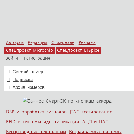
Авторам
Редакция
О журнале
Реклама
Спецпроект Microchip
Спецпроект LTSpice
Войти
|
Регистрация
Свежий номер
Подписка
Архив номеров
Skip to content
DSP и обработка сигналов
JTAG тестирование
Меню
RFID и системы идентификации
АЦП и ЦАП
Беспроводные технологии
Встраиваемые системы