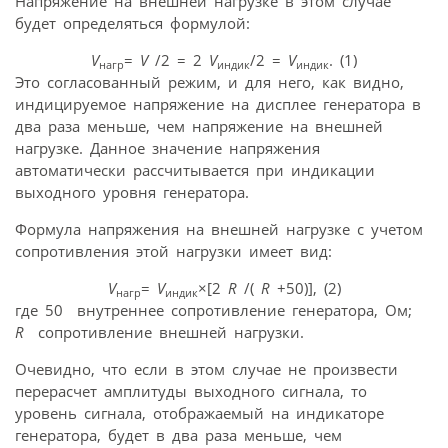
Напряжение на внешней нагрузке в этом случае
будет определяться формулой:
V
=
V
/2 = 2
V
/2 =
V
. (1)
нагр
индик
индик
Это согласованный режим, и для него, как видно,
индицируемое напряжение на дисплее генератора в
два раза меньше, чем напряжение на внешней
нагрузке. Данное значение напряжения
автоматически рассчитывается при индикации
выходного уровня генератора.
Формула напряжения на внешней нагрузке с учетом
сопротивления этой нагрузки имеет вид:
V
=
V
×[2
R
/(
R
+50)], (2)
нагр
индик
где 50  внутреннее сопротивление генератора, Ом;
R
 сопротивление внешней нагрузки.
Очевидно, что если в этом случае не произвести
перерасчет амплитуды выходного сигнала, то
уровень сигнала, отображаемый на индикаторе
генератора, будет в два раза меньше, чем