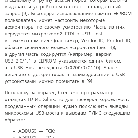
выдаваться устройством в ответ на стандартный
запрос [9]. Благодаря использованию памяти EEPROM
пользователь может настроить некоторые
дескрипторы по своему усмотрению. Часть из них
передается микросхемой FTDI в USB Host
в неизменном виде (например, Vendor ID, Product ID,
область серийного номера устройства (рис. 4)),
а другая часть кодируется (например, версия
USB 2.0/1.1 в EEPROM указывается одним битом,
а в USB Host передается 0х0200/0х0110). Более
детально о дескрипторах и взаимодействии с USB-
устройствами можно прочитать в [9].
Поскольку за образец был взят программатор-
отладчик ПЛИС Xilinx, то для проверки корректности
проделанных операций нужно подключить выводы
микросхемы USB-моста к выводам ПЛИС следующим
образом:
ADBUS0 — TCK;
ADBUS1 — TDI;