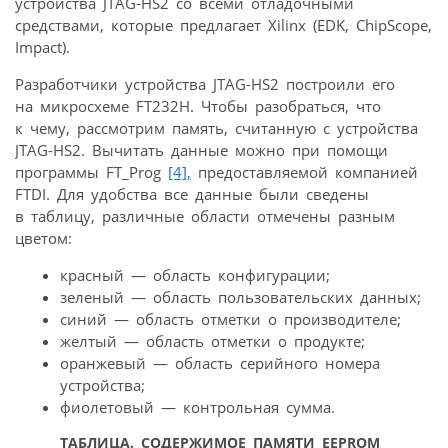
устройства JTAG-HS2 со всеми отладочными
средствами, которые предлагает Xilinx (EDK, ChipScope,
Impact).
Разработчики устройства JTAG-HS2 построили его
на микросхеме FT232Н. Чтобы разобраться, что
к чему, рассмотрим память, считанную с устройства
JTAG-HS2. Вычитать данные можно при помощи
программы FT_Prog
[4],
предоставляемой компанией
FTDI. Для удобства все данные были сведены
в таблицу, различные области отмечены разным
цветом:
красный — область конфигурации;
зеленый — область пользовательских данных;
синий — область отметки о производителе;
желтый — область отметки о продукте;
оранжевый — область серийного номера
устройства;
фиолетовый — контрольная сумма.
ТАБЛИЦА.
СОДЕРЖИМОЕ ПАМЯТИ EEPROM