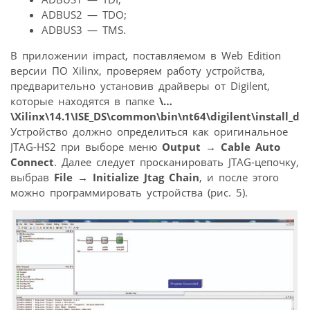
ADBUS2 — TDO;
ADBUS3 — TMS.
В приложении impact, поставляемом в Web Edition
версии ПО Xilinx, проверяем работу устройства,
предварительно установив драйверы от Digilent,
которые находятся в папке
\…
\Xilinx\14.1\ISE_DS\common\bin\nt64\digilent\install_dig
Устройство должно определиться как оригинальное
JTAG-HS2 при выборе меню
Output
→
Cable Auto
Connect
. Далее следует просканировать JTAG-цепочку,
выбрав
File
→
Initialize Jtag Chain
, и после этого
можно программировать устройства (рис. 5).