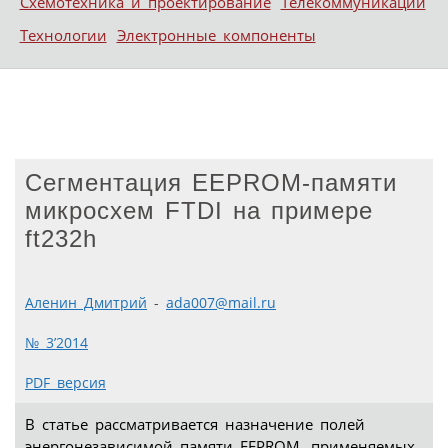
Схемотехника и проектирование
Телекоммуникации
Технологии
Электронные компоненты
Сегментация EEPROM-памяти
микросхем FTDI на примере
ft232h
Аленин Дмитрий
-
ada007@mail.ru
№ 3’2014
PDF версия
В статье рассматривается назначение полей
энергонезависимой памяти EEPROM, применяемых