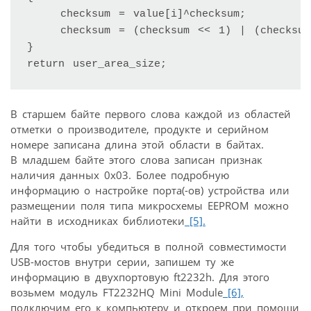
    checksum = value[i]^checksum;

    checksum = (checksum << 1) | (checksum
}

return user_area_size;
В старшем байте первого слова каждой из областей
отметки о производителе, продукте и серийном
номере записана длина этой области в байтах.
В младшем байте этого слова записан признак
наличия данных 0х03. Более подробную
информацию о настройке порта(-ов) устройства или
размещении поля типа микросхемы EEPROM можно
найти в исходниках библиотеки
[5].
Для того чтобы убедиться в полной совместимости
USB-мостов внутри серии, запишем ту же
информацию в двухпортовую ft2232h. Для этого
возьмем модуль FT2232HQ Mini Module
[6],
подключим его к компьютеру и откроем при помощи