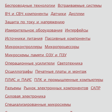
Беспроводные технологии
Встраиваемые системы
ВЧ и СВЧ компоненты
Датчики
Дисплеи
Защита по току и напряжению
Измерительное оборудование
Интерфейсы
Источники питания
Пассивные компоненты
Микроконтроллеры
Микропроцессоры
Микросхемы памяти ОЗУ и ПЗУ
Операционные усилители
Светотехника
Осциллографы
Печатные платы и монтаж
ПЛИС и ПАИС
ПЛК и промышленные компьютеры
Разъемы
Рынок электронных компонентов
САПР
Силовая электроника
Специализированные микросхемы