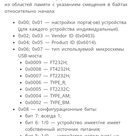
из областей памяти с указанием смещения в байтах
относительно начала:
0х00; 0х01 — настройки порта(-ов) устройства
(для каждого устройства индивидуальные).
0х02; 0х03 — Vendor ID (0x0403).
0х04; 0х05 — Product ID (0x6014).
0х06; 0х07 — тип используемой микросхемы
USB-моста:
0х0009 — FT232H;
0х0008 — FT4232H;
0х0007 — FT2232H;
0х0006 — TYPE_R;
0х0005 — FT2232C;
0х0004 — TYPE_AM;
0х0002 — TYPE_BM.
0х08 — конфигурационные биты:
бит 7: всегда 1;
бит 6: 1/0 — устройство имеет/не имеет
собственный источник питания;
бит 5: 1/0 — устройство использует/ не