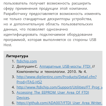
пользователь получает возможность расширить
сферу применения продукции этой компании.
Разработчику предоставляется возможность изменять
не только стандартные дескрипторы устройства,
но и дополнительную область пользовательских
данных, что позволяет однозначно
идентифицировать подключаемое оборудование
программой, которая выполняется со стороны USB
Host.
Литература
ftdichip.com
Долгушин С.
Аппаратные USB-мосты FTDI
//
Компоненты и технологии. 2010. № 4.
http://www.digilentinc.com/Products/Detail.cfm?
Prod=JTAG-HS2
http://www.ftdichip.com/Support/Utilities/FT_Prog_v2.
Accessing The EEPROM User Area Of FTDI
Devices
.
https://github.com/ADA007/FTDI_User_Area_Writer.gi