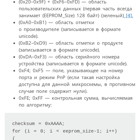
(0х20–0х9F) + (0хF6–0xFD) — область
пользовательских данных (первая часть всегда
занимает (EEPROM_Size) 128 байт) (зеленый)
[4].
(0xA0–0xB1) — область отметки
о производителе (записывается в формате
unicode).
(0xB2–0xD9) — область отметки о продукте
(записывается в формате unicode).
(0xDA–0xF3) — область серийного номера
устройства (записывается в формате unicode).
0xF4; 0xF5 — поле, указывающее на номер
порта и режим PnP (если такая настройка
доступна для данной микросхемы, в противном
случае поле содержит нули).
0хFE; 0xFF — контрольная сумма, вычисляемая
по алгоритму:
checksum = 0xAAAA;

for (i = 0; i < eeprom_size-1; i++)

{
