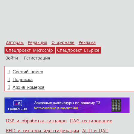
Авторам
Редакция
О журнале
Реклама
Спецпроект Microchip
Спецпроект LTSpice
Войти
|
Регистрация
Свежий номер
Подписка
Архив номеров
Skip to content
DSP и обработка сигналов
JTAG тестирование
Меню
RFID и системы идентификации
АЦП и ЦАП