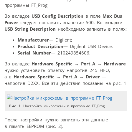
программы FT_Prog.
Во вкладке
USB_Config_Description
в поле
Max Bus
Power
следует поставить значение 500. Во вкладке
USB_String_Description
необходимо записать в полях:
Manufacturer
— Digilent;
Product Description
— Digilent USB Device;
Serial Number
— 210249854606.
Во вкладке
Hardware_Specific
→
Port_A
→
Hardware
нужно установить отметку напротив 245 FIFO,
а в
Hardware_Specific
→
Port_A
→
Driver
—
напротив D2XX. Все эти действия показаны на рис. 1.
Рис. 1.
Настройка микросхемы в программе FT_Prog
После настройки нужно записать эти данные
в память EEPROM (рис. 2).